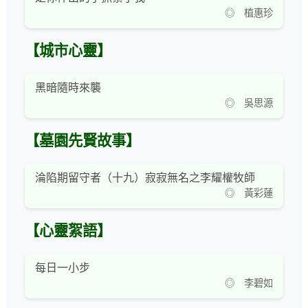
◎ 植惠珍
【城市心靈】
黑暗隨時來襲
◎ 吳思源
【墓園先賢故事】
淪陷期留守者（十九）寂寂無名之李耀權牧師
◎ 黃彩蓮
【心靈絮語】
每日一小步
◎ 李碧如