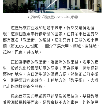
▲泗水的「福音堂」(2023年7月攝)
遊歷馬來西亞及印尼若干城市，偶然又驚愕地發
現：這兩個嚴肅奉行伊斯蘭的國家，在其鬧市社區竟然
都有定名「教堂街」的道路。這則只有十三期的短小專
欄（第3163-3175期），簡介了馬六甲、檳城、吉隆坡、
茂物、巴東，共五地。
正如香港島的教堂街、及長洲的教堂路，名字的產
生一般首先出於民間坊眾的認定；因為採用一幢地標建
築物作地名，有日常生活的溝通方便。然後正式訂定街
名，則需要政府來確立。上述地方的「教堂街」，大概
也走過同樣的得名歷程。
馬來西亞及印尼都經歷荷蘭及英國佔治，基督教隨
着歐洲殖民擴張而來，是教會抹不去的牽連。能夠使民