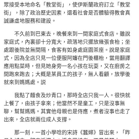
眾接受本地命名「教堂街」，使伊斯蘭政府訂立「教堂
街」，除了政治歷史因素，還看社會是否體驗得教會真
誠謙虛地服務和建設。
不久前到巴東去，晚餐來到一間家庭式食店。雖說
家庭式，內裏卻十分寬大，疏落地只擺放幾張食枱；坐
處跟後院並無間隔，食客有如身處庭園茶座。說是家庭
式，因為全店只見一位便服阿嬸在門後櫃枱，當用翻譯
應用點菜時，但見她身旁一名小孩在玩耍，又在廚房之
間跑來跑去；大概是某員工的孩子，無人看顧，放學後
就來到媽媽處。説
我點了麵食及炒青口，那時全店只我一人。很快就
上餐了，由孩子拿來；他當然不是童工，只是沒事無
聊，幫幫媽媽。其實他母親也是侍應，煮者沒事也走了
出來，全店就兩位成人支撐。
那一刻，一首小學唸的宋詩《蠶婦》冒出來，「昨