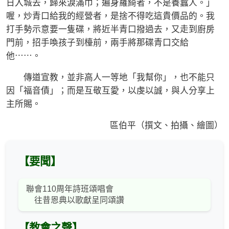
日入城去，歸來淚滿巾；遍身羅綺者，不是養蠶人。」
喔，炒青口給我的經營者，是捨不得吃這貴價品的。我
打手勢示意要一隻碟，將近半青口撥過去，又走到廚房
門前，招手喚孩子到檯前，兩手將那碟青口交給
他⋯⋯。
傳道宣教，並非高人一等地「我幫你」，也不能只
因「福音債」；而是互敬互愛，以虔以誠，與人分享上
主所賜。
區伯平（撰文、拍攝、繪圖）
【要聞】
聯會110周年詩班頌唱會
往昔恩典以歌獻呈同頌讚
【教會之聲】