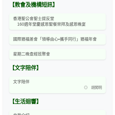
【教會及機構短訊】
香港聖公會聖士提反堂
160週年堂慶感恩聖餐崇拜及感恩晚宴
國際猶福差會「領導由心•攜手同行」猶福年會
星期二晚查經班聚會
【文字陪伴】
文字陪伴
◎ 胡闖明
【生活迴響】