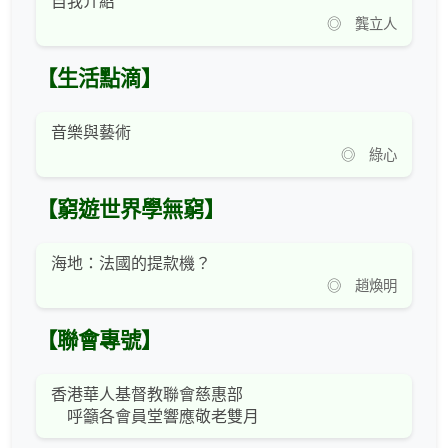
自我介紹
◎ 龔立人
【生活點滴】
音樂與藝術
◎ 綠心
【窮遊世界學無窮】
海地：法國的提款機？
◎ 趙煥明
【聯會專號】
香港華人基督教聯會慈惠部
呼籲各會員堂響應敬老雙月