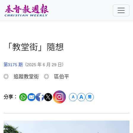
跳至主要內容
「教堂街」隨想
第3175 期
（2025 年 6 月 29 日）
◎ 追蹤教堂街 ◎ 區伯平
A
分享：
A
簡