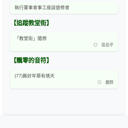
執行董事會事工座談退修會
【追蹤教堂街】
「教堂街」隨想
◎ 區伯平
【飄零的音符】
(77)舊好年華有情天
◎ 麗群