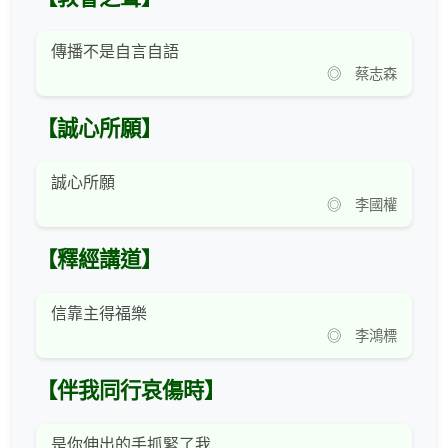
傳播不是自言自語
◎ 蔡志森
【誠心所願】
誠心所願
◎ 李國權
【釋經講道】
信靠主得福樂
◎ 李鴻標
【伴我同行哀傷時】
是你伸出的手抓緊了我