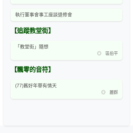
執行董事會事工座談退修會
【追蹤教堂街】
「教堂街」隨想
◎ 區伯平
【飄零的音符】
(77)舊好年華有情天
◎ 麗群