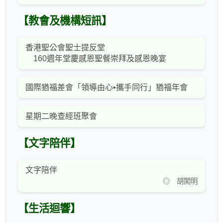
【教會及機構短訊】
香港聖公會聖士提反堂
160週年堂慶感恩聖餐崇拜及感恩晚宴
國際猶福差會「領導由心•攜手同行」猶福年會
星期二晚查經班聚會
【文字陪伴】
文字陪伴
◎ 胡闖明
【生活迴響】