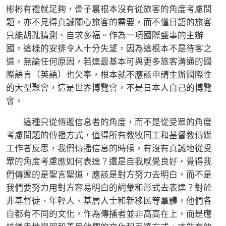
彬彬有禮就足夠，骨子裏根本沒有從旅客的角度考慮問
題，亦不見得真誠關心旅客的需要，而不懂日語的旅客
只能胡亂猜測、自求多福。作為一項國際盛事的主辦
國，這樣的安排令人十分失望，因為這根本不是待客之
道。無論任何原因，若連最基本可與更多旅客溝通的國
際語言（英語）也欠奉，根本就不應該申請主辦國際性
的大型聚會，這是世界博覽會，不是日本人自己的博覽
會。
這種只從傳遞信息者的角度，而不是從受眾的角度
考慮問題的傳播方式，值得所有教牧同工和基督教傳媒
工作者反思，我們傳播信息的時候，有沒有真誠地從受
眾的角度考慮應如何表達？還是自我感覺良好，覺得我
們傳遞的是聖言聖道，應該是對方努力去明白，而不是
我們要努力用對方容易明白的詞彙和形式去表達？對於
非基督徒、年輕人、基層人士和新移民等羣體，他們各
自都有不同的文化，作為傳播者並非高高在上，而是應