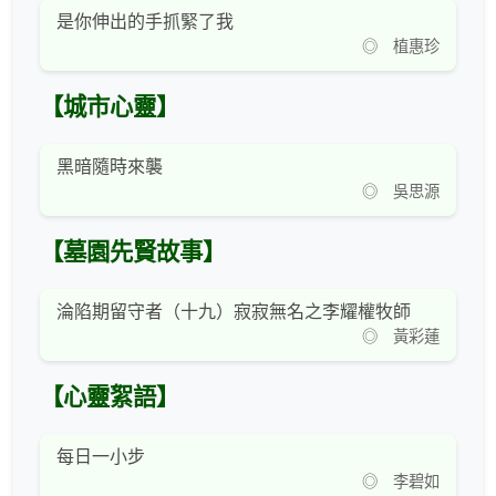
是你伸出的手抓緊了我
◎ 植惠珍
【城市心靈】
黑暗隨時來襲
◎ 吳思源
【墓園先賢故事】
淪陷期留守者（十九）寂寂無名之李耀權牧師
◎ 黃彩蓮
【心靈絮語】
每日一小步
◎ 李碧如