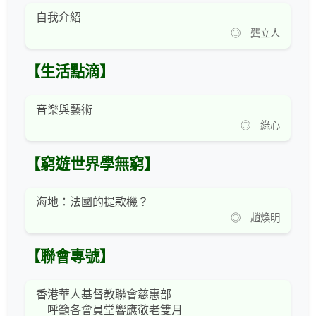
自我介紹
◎ 龔立人
【生活點滴】
音樂與藝術
◎ 綠心
【窮遊世界學無窮】
海地：法國的提款機？
◎ 趙煥明
【聯會專號】
香港華人基督教聯會慈惠部
呼籲各會員堂響應敬老雙月