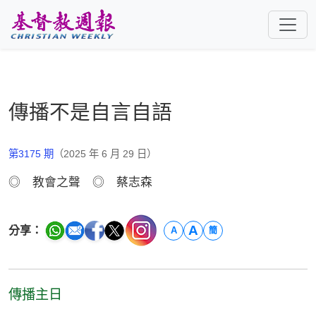
跳至主要內容
傳播不是自言自語
第3175 期
（2025 年 6 月 29 日）
◎ 教會之聲 ◎ 蔡志森
A
分享：
A
簡
傳播主日