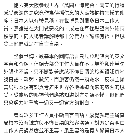
剛去完大阪參觀世界（萬國）博覽會，兩天的行程
感受最深的是究竟作為傳播信息的人應該抱持怎樣的態
度？日本人以有禮見稱，在世博見到很多日本工作人
員，無論是在大門做安檢的，或是在每個場館內外維持
秩序的，向入場者講解時都十分賣力、誠懇有禮，但感
覺上他們就是在自言自語。
整個世博，最基本的國際語言只見於場館內的英文
字幕和介紹，但絕大部分工作人員在不同場館卻連半句
外語也不說，只不斷對着應該不懂日語的旅客很認真地
說日語、鞠躬、微笑，而旅客仍然一頭霧水，反映主辦
當局根本沒有認真考慮由世界各地遠道而來的旅客的感
受，從旅客的眼神他們應該知道對方是聽不懂，但他們
只會努力地重複一遍又一遍官方的對白。
看着眾多工作人員不斷自言自語，感覺就是主辦當
局根本沒有誠意與不懂日語的旅客溝通，對方是否明白
工作人員說甚麼並不重要，最重要的是讓人覺得日本人