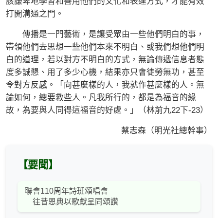
該謙卑地學習和善用他們的文化和表達方式，才能有效
打開溝通之門。
傳播是一門藝術，是讓受眾由一些他們明白的事，
帶領他們去思想一些他們本來不明白、或我們想他們明
白的道理，若以對方不明白的方式，無論傳遞信息者態
度多誠懇、用了多少心機，結果亦只會徒勞無功，甚至
令對方反感。「向甚麼樣的人，我就作甚麼樣的人。無
論如何，總要救些人。凡我所行的，都是為福音的緣
故，為要與人同得這福音的好處。」（林前九22下-23）
蔡志森（明光社總幹事）
【要聞】
聯會110周年詩班頌唱會
往昔恩典以歌獻呈同頌讚