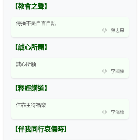
【教會之聲】
傳播不是自言自語
◎ 蔡志森
【誠心所願】
誠心所願
◎ 李國權
【釋經講道】
信靠主得福樂
◎ 李鴻標
【伴我同行哀傷時】