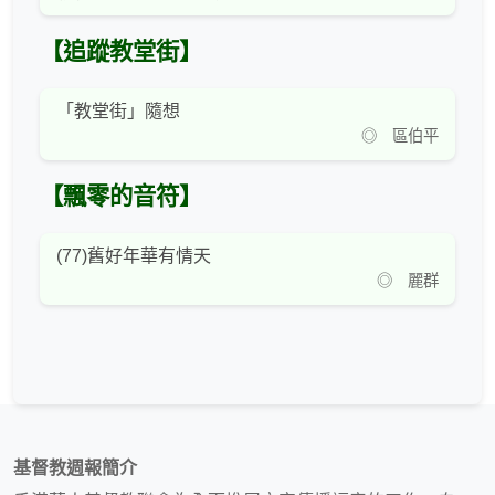
【追蹤教堂街】
「教堂街」隨想
◎ 區伯平
【飄零的音符】
(77)舊好年華有情天
◎ 麗群
基督教週報簡介