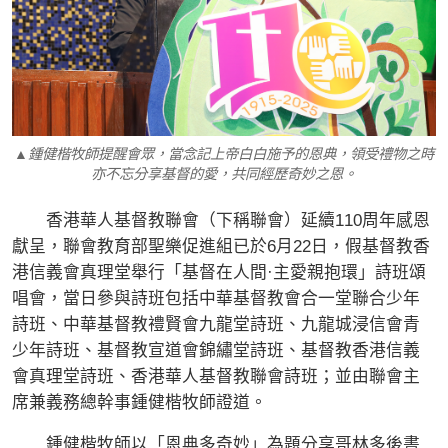
▲鍾健楷牧師提醒會眾，當念記上帝白白施予的恩典，領受禮物之時
亦不忘分享基督的愛，共同經歷奇妙之恩。
香港華人基督教聯會（下稱聯會）延續110周年感恩
獻呈，聯會教育部聖樂促進組已於6月22日，假基督教香
港信義會真理堂舉行「基督在人間·主愛親抱環」詩班頌
唱會，當日參與詩班包括中華基督教會合一堂聯合少年
詩班、中華基督教禮賢會九龍堂詩班、九龍城浸信會青
少年詩班、基督教宣道會錦繡堂詩班、基督教香港信義
會真理堂詩班、香港華人基督教聯會詩班；並由聯會主
席兼義務總幹事鍾健楷牧師證道。
鍾健楷牧師以「恩典多奇妙」為題分享哥林多後書