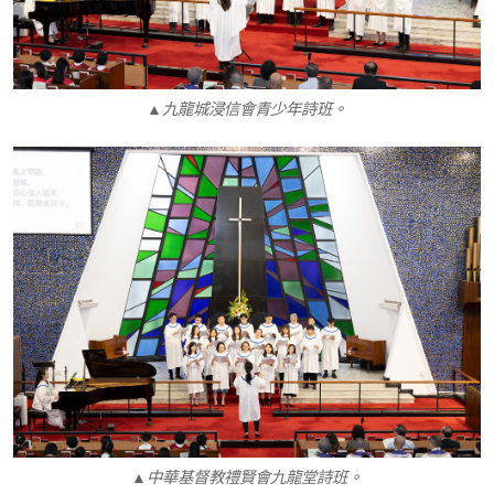
▲九龍城浸信會青少年詩班。
▲中華基督教禮賢會九龍堂詩班。