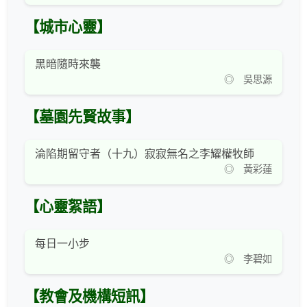
【城市心靈】
黑暗隨時來襲
◎ 吳思源
【墓園先賢故事】
淪陷期留守者（十九）寂寂無名之李耀權牧師
◎ 黃彩蓮
【心靈絮語】
每日一小步
◎ 李碧如
【教會及機構短訊】