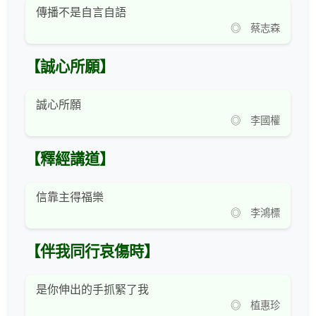
傳播不是自言自語
◎ 蔡志森
【誠心所願】
誠心所願
◎ 李國權
【釋經講道】
信靠主得福樂
◎ 李鴻標
【伴我同行哀傷時】
是你伸出的手抓緊了我
◎ 植惠珍