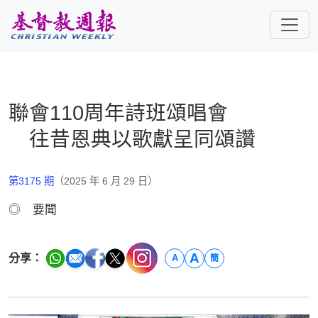
跳至主要內容
聯會110周年詩班頌唱會
往昔恩典以歌獻呈同頌讚
第3175 期
（2025 年 6 月 29 日）
◎ 要聞
A
分享：
A
簡