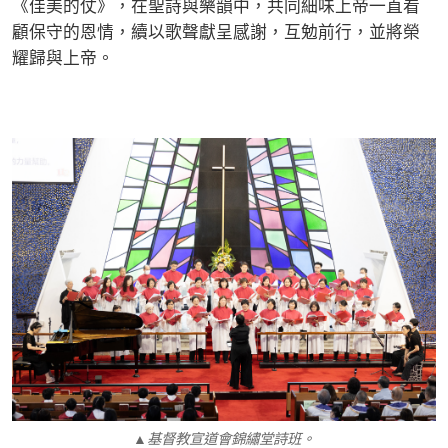
《佳美的仗》，在聖詩與樂韻中，共同細味上帝一直看
顧保守的恩情，續以歌聲獻呈感謝，互勉前行，並將榮
耀歸與上帝。
▲基督教宣道會錦繡堂詩班。