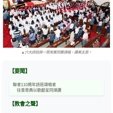
▲六大詩班與一眾來賓同聲頌唱，讚美主恩。
【要聞】
聯會110周年詩班頌唱會
往昔恩典以歌獻呈同頌讚
【教會之聲】