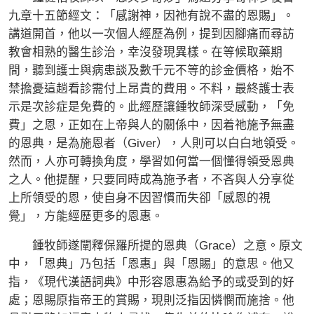
九章十五節經文：「感謝神，因祂有說不盡的恩賜」。
講道開首，他以一次個人經歷為例，提到因腳痛而尋訪
教會相熟的醫生診治，幸沒發現異樣。在等候取藥期
間，聽到護士與病患談及數千元不等的診金價格，始不
禁擔憂這趟看診需付上昂貴的費用。不料，最終護士表
示是次診症是免費的。此經歷讓鍾牧師深受感動，「免
費」之恩，正如在上帝與人的關係中，因着祂施予無盡
的恩典，是為施恩者（Giver），人則可以白白地領受。
然而，人亦可轉換角度，學習如何當一個懂得領受恩典
之人。他提醒，只要同時成為施予者，不吝與人分享從
上所領受的恩，使自身不因習慣而失卻「感恩的視
覺」，方能經歷更多的恩惠。
鍾牧師遂闡釋保羅所提的恩典（Grace）之意。原文
中，「恩典」乃包括「恩惠」與「恩賜」的意思。他又
指，《現代漢語詞典》中形容恩惠為給予的或受到的好
處；恩賜原指帝王的賞賜，現則泛指因憐憫而施捨。他