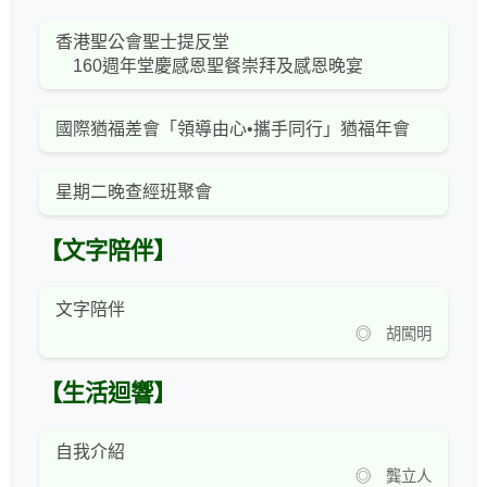
香港聖公會聖士提反堂
160週年堂慶感恩聖餐崇拜及感恩晚宴
國際猶福差會「領導由心•攜手同行」猶福年會
星期二晚查經班聚會
【文字陪伴】
文字陪伴
◎ 胡闖明
【生活迴響】
自我介紹
◎ 龔立人