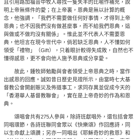
且引用路加福音中牧人尋找一隻失羊的比喻作補充，說
明上帝無條件的愛；在上帝裏，恩典是無以計算的概
念，他強調，「我們不需要做任何好事情，才得到上帝
恩典；也不因我們沒有做甚麼事，而不給我們恩典，這
與做或不做均沒有關係」。惟此並不代表人不需要恩
典，他坦言在現今世代中，倘若缺乏恩典，人不懂如何
領受「禮物」（Gift），只着眼計較得失成敗，自然也不
懂得感恩，更不會向他人施予恩典或分享愛。
故此，鍾牧師勉勵與會者領受上帝恩典之時，當作
出感恩的回應。誠如昔日歷史見證所示，由當時七大基
督教公會開創賑災及佈道事工，求同存異並促成今天的
「香港華人基督教聯會」，實在是上帝奇妙的作為和恩
典。
頌唱會共有275人參與，除詩班獻唱外，還包括會眾
同唱環節，各詩班聯同會眾以《快樂頌》作回應詩，同
以生命獻上頌讚；另亦一同唱出《耶穌奇妙的救恩》和