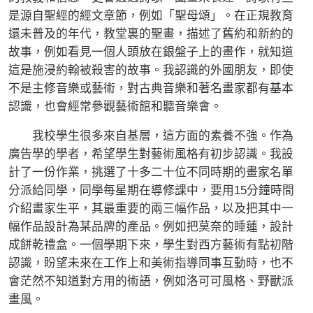
是源自聖經的經文章節，例如「聖母頌」。在正規教育
還未普及的年代，教堂裏的聖畫，描述了舊約和新約的
故事，例如看見一個人頭放在銀盤子上的畫作，就知道
這是施浸約翰被殺害的故事。我認識的外國朋友，即使
不是主修音樂或藝術，對古典音樂和著名畫家都有基本
認識，也會經常參觀藝術館和聽音樂會。
我校學生很多來自基層，這方面的素養不強。作為
廣告學的學者，希望學生對藝術風格有初步認識。我設
計了一份作業，挑選了十多二十位不同時期的畫家名單
分派給同學，同學每星期在導修課中，要用15分鐘時間
介紹畫家生平，其最重要的兩三幅作品，以及把其中一
幅作品設計為某品牌的產品。例如把莫奈的睡蓮，設計
成餅乾禮盒。一個學期下來，學生對西方藝術有點初階
認識，盼望未來在工作上和美術指導同事互動時，也不
會茫然不知道對方用的術語，例如洛可可風格、野獸派
畫風。