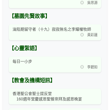
◎ 吳思源
【墓園先賢故事】
淪陷期留守者（十九）寂寂無名之李耀權牧師
◎ 黃彩蓮
【心靈絮語】
每日一小步
◎ 李碧如
【教會及機構短訊】
香港聖公會聖士提反堂
160週年堂慶感恩聖餐崇拜及感恩晚宴