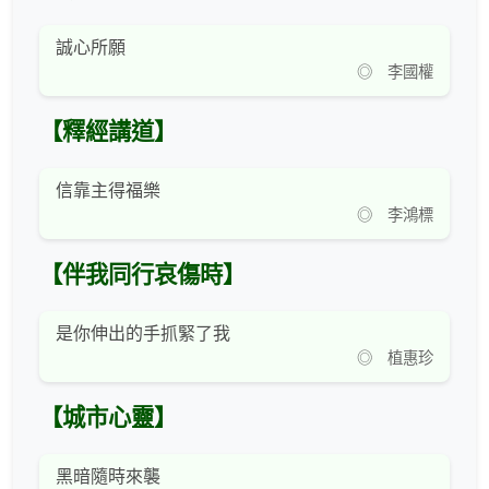
誠心所願
◎ 李國權
【釋經講道】
信靠主得福樂
◎ 李鴻標
【伴我同行哀傷時】
是你伸出的手抓緊了我
◎ 植惠珍
【城市心靈】
黑暗隨時來襲