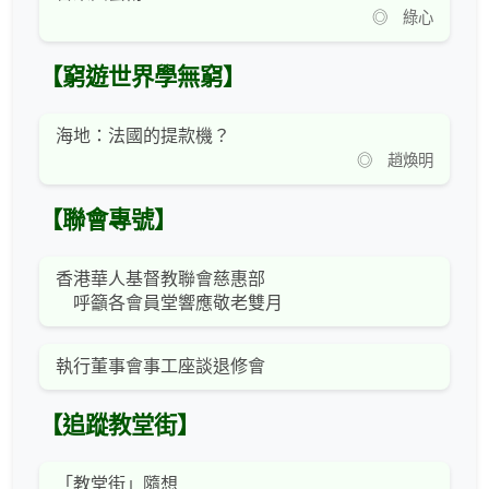
◎ 綠心
【窮遊世界學無窮】
海地：法國的提款機？
◎ 趙煥明
【聯會專號】
香港華人基督教聯會慈惠部
呼籲各會員堂響應敬老雙月
執行董事會事工座談退修會
【追蹤教堂街】
「教堂街」隨想