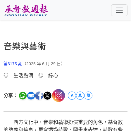
跳至主要內容
音樂與藝術
第3175 期
（2025 年 6 月 29 日）
◎ 生活點滴 ◎ 綠心
A
分享：
A
簡
西方文化中，音樂和藝術扮演重要的角色。基督教
的教義和信息，更會透過詩歌、圖畫來表達，詩歌有些