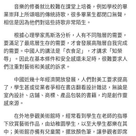
音樂的修養就比較難在課堂上培養，例如學校的畢
業崇拜上所頌唱的傳統詩歌，很多畢業生都閉口無聲，
相信是因為他們對這些詩歌非常陌生。
根據心理學家馬斯洛分析，人有不同階層的需要，
要滿足了最底層生存的需要，才會發展高階層自我完成
的需要。中國人的講法是「衣食足」，才講求「知榮
辱」。因此在基本條件和安全感還未足時，很難要求人
們注重對藝術和美感的訴求。
中國近幾十年經濟開放發展，人們對美工要求提高
了，學生甚或從業者爭相在書店翻看設計雜誌，無論是
室內設計、店鋪、商標、產品包裝的書籍，均是創作靈
感來源。
在外地參觀美術館時，經常看到學生在老師的指導
下欣賞藝術作品，由幼稚園學生，以至大學生都樂在其
中；美術館亦備有兒童閣，擺放顏色筆，讓參觀者即席