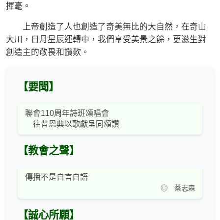
揮毫。
上帝創造了人也創造了奇美無比的大自然，在奇山
大川，日月星辰運轉中，我們享受美景之餘，更滋生對
創造主的敬畏和讚歎。
【要聞】
聯會110周年詩班頌唱會
往昔恩典以歌獻呈同頌讚
【教會之聲】
傳播不是自言自語
◎ 蔡志森
【誠心所願】