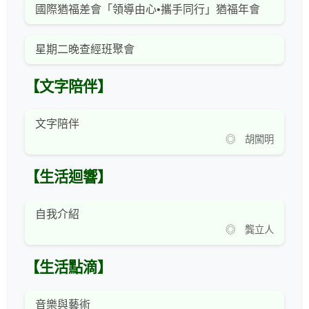
國際猶福差會「領導由心•攜手同行」猶福年會
星期二晚查經班聚會
【文字陪伴】
文字陪伴
◎ 胡闖明
【生活迴響】
自我介紹
◎ 龔立人
【生活點滴】
音樂與藝術