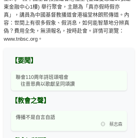
東金融中心1樓) 舉行聚會，主題為「真亦假時假亦
真」，講員為中國基督教播道會港福堂林朗熙傳道。內
容：世間上有很多假象、假消息，如何能智慧地分辨真
偽？費用全免，無須報名，按時赴會。詳情可瀏覽：
www.tnbsc.org。
【要聞】
聯會110周年詩班頌唱會
往昔恩典以歌獻呈同頌讚
【教會之聲】
傳播不是自言自語
◎ 蔡志森