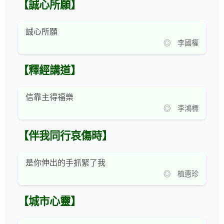
【誠心所願】
誠心所願
◎ 李國權
【釋經講道】
信靠主得福樂
◎ 李鴻標
【伴我同行哀傷時】
是你伸出的手抓緊了我
◎ 植惠珍
【城市心靈】