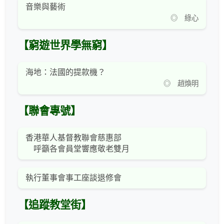
音樂與藝術
◎ 綠心
【窮遊世界學無窮】
海地：法國的提款機？
◎ 趙煥明
【聯會專號】
香港華人基督教聯會慈惠部
呼籲各會員堂響應敬老雙月
執行董事會事工座談退修會
【追蹤教堂街】