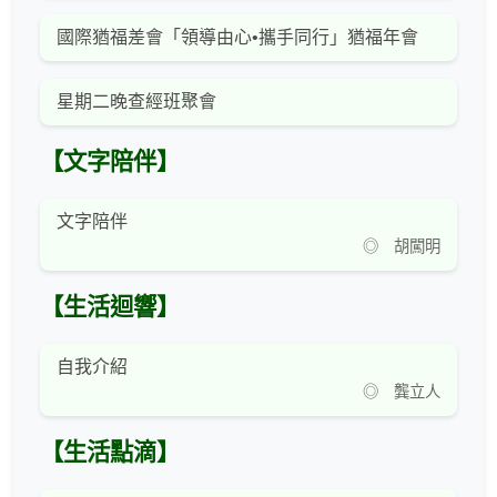
國際猶福差會「領導由心•攜手同行」猶福年會
星期二晚查經班聚會
【文字陪伴】
文字陪伴
◎ 胡闖明
【生活迴響】
自我介紹
◎ 龔立人
【生活點滴】