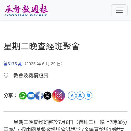
跳至主要內容
星期二晚查經班聚會
第3175 期
（2025 年 6 月 29 日）
◎ 教會及機構短訊
A
分享：
A
簡
星期二晚查經班將於7月8日（禮拜二） 晚上7時30分
至9時，假中國基督教播道會港福堂 (金鐘夏愨道16號遠