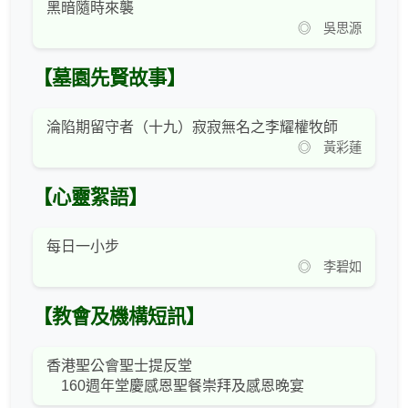
黑暗隨時來襲
◎ 吳思源
【墓園先賢故事】
淪陷期留守者（十九）寂寂無名之李耀權牧師
◎ 黃彩蓮
【心靈絮語】
每日一小步
◎ 李碧如
【教會及機構短訊】
香港聖公會聖士提反堂
160週年堂慶感恩聖餐崇拜及感恩晚宴