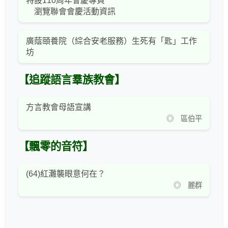
特設110周年會慶專頁
瀏覽聯會會慶活動資訊
廣蔭頤養院（綜合安老服務）生死有「匙」工作
坊
【追蹤語言羣族教會】
方言教會母語宣講
◎ 區伯平
【飄零的音符】
(64)紅灘襲眼意何在？
◎ 麗群