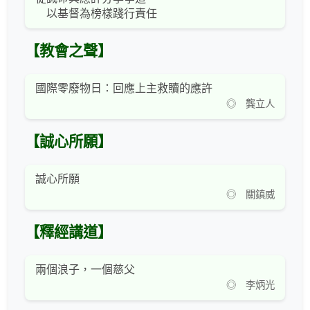
以基督為榜樣踐行責任
【教會之聲】
國際零廢物日：回應上主救贖的應許
◎ 龔立人
【誠心所願】
誠心所願
◎ 關鎮威
【釋經講道】
兩個浪子，一個慈父
◎ 李炳光