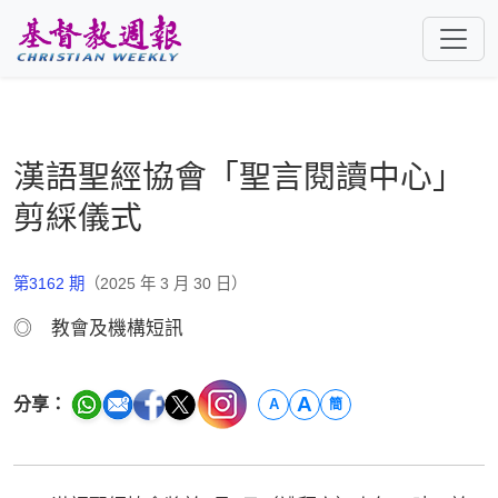
跳至主要內容
漢語聖經協會「聖言閱讀中心」
剪綵儀式
第3162 期
（2025 年 3 月 30 日）
◎ 教會及機構短訊
A
分享：
A
簡