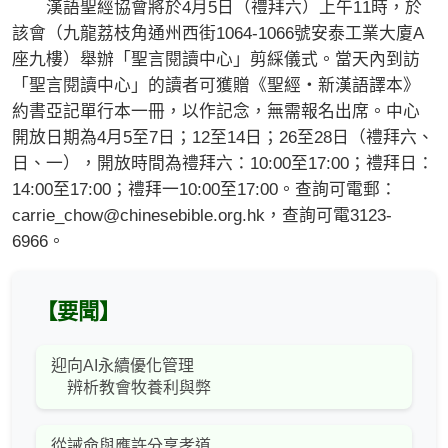
漢語聖經協會將於4月5日（禮拜六）上午11時，於
該會（九龍荔枝角通州西街1064-1066號安泰工業大廈A
座九樓）舉辦「聖言閱讀中心」剪綵儀式。當天內到訪
「聖言閱讀中心」的讀者可獲贈《聖經‧新漢語譯本》
約書亞記單行本一冊，以作記念，無需報名出席。中心
開放日期為4月5至7日；12至14日；26至28日（禮拜六、
日、一），開放時間為禮拜六：10:00至17:00；禮拜日：
14:00至17:00；禮拜一10:00至17:00。查詢可電郵：
carrie_chow@chinesebible.org.hk
，查詢可電3123-
6966。
【要聞】
迎向AI永續優化管理
辨析教會牧養利與弊
從誡命與應許分享孝道