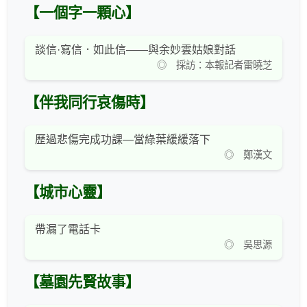
【一個字一顆心】
談信·寫信．如此信——與余妙雲姑娘對話
◎ 採訪：本報記者雷曉芝
【伴我同行哀傷時】
歷過悲傷完成功課—當綠葉緩緩落下
◎ 鄭漢文
【城市心靈】
帶漏了電話卡
◎ 吳思源
【墓園先賢故事】