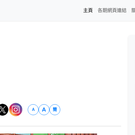
主頁
各期網頁連結
A
簡
A