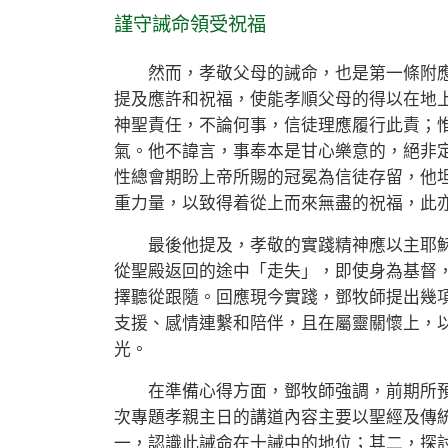
謹守誡命領受祝福
然而，孝敬父母的誡命，也是第一條附應
提及應許和祝福，使能孝順父母的得以在地
神聖責任，不論何事，信徒理應履行此責；
氣。他不諱言，事奉本是甘心樂意的，絕非
性總會期盼上帝所賜的冠冕為信徒存留，他
重力量，以致得着從上而來無盡的祝福，此
最後他提及，孝敬的實踐精神應以主耶穌
從聖殿返回的途中「走失」，即使身為基督
擇聽從跟隨。回應現今實踐，鄧牧師提出幾
支援、感情連繫和陪伴，且在屬靈關懷上，
光。
在準備心得方面，鄧牧師強調，前期所預
次專題孝親主日的講道內容主要以聖經及傳
一，認識此誡命在十誡中的地位；其二，探