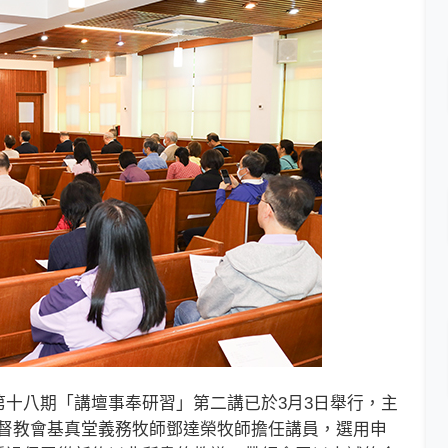
八期「講壇事奉研習」第二講已於3月3日舉行，主
基督教會基真堂義務牧師鄧達榮牧師擔任講員，選用申