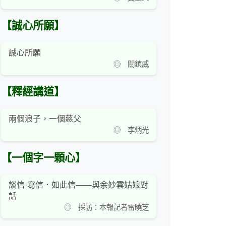
【誠心所願】
誠心所願
◎ 關鎮威
【釋經講道】
兩個浪子，一個慈父
◎ 李炳光
【一個字一顆心】
談信·寫信．如此信——與余妙雲姑娘對
話
◎ 採訪：本報記者雷曉芝