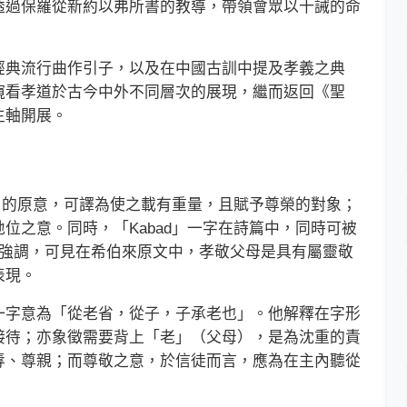
透過保羅從新約以弗所書的教導，帶領會眾以十誡的命
典流行曲作引子，以及在中國古訓中提及孝義之典
窺看孝道於古今中外不同層次的展現，繼而返回《聖
主軸開展。
」的原意，可譯為使之載有重量，且賦予尊榮的對象；
位之意。同時，「Kabad」一字在詩篇中，同時可被
他強調，可見在希伯來原文中，孝敬父母是具有屬靈敬
表現。
字意為「從老省，從子，子承老也」。他解釋在字形
接待；亦象徵需要背上「老」（父母），是為沈重的責
辱、尊親；而尊敬之意，於信徒而言，應為在主內聽從