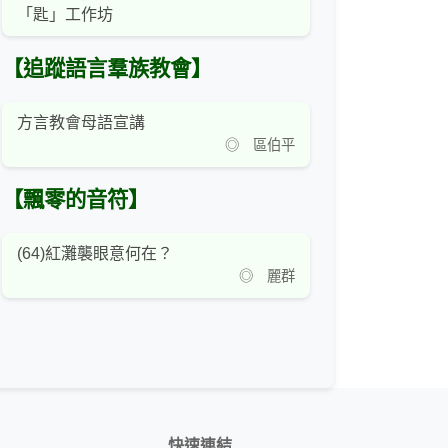
「匙」工作坊
【追蹤語言羣族教會】
方言教會母語宣講
◎ 區伯平
【飄零的音符】
(64)紅灘襲眼意何在？
◎ 麗群
快速連結