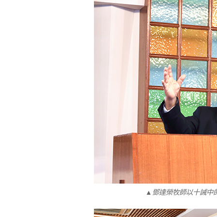
▲鄧達榮牧師以十誡中