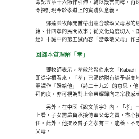
命記五章十六節作引伸，輔以箴言闡釋，再
令探討現今於孝道上的實踐與意義。
鄧達榮牧師開首帶出蘊含歌頌父母恩的經
籍、廿四孝的民間故事；從文化角度切入，
經》十誡中的第五誡內容「當孝敬父母」作
回歸本質理解「孝」
鄧牧師表示，孝敬於希伯來文「Kabad
即從字根看來，「孝」已顯然附有給予崇高地
翻譯作「歸給他」（詩二十九2）的意思，
拜向度，亦可視為對上帝榮耀歸向之宗教感
另外，在中國《說文解字》內，「孝」一
上看，子女需肩負承接侍奉父母之責，盡心
任。此外，他提及曾子之孝有三，能養、不
父母。