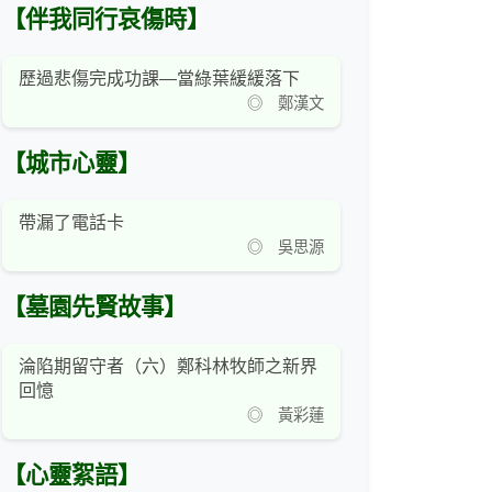
【伴我同行哀傷時】
歷過悲傷完成功課—當綠葉緩緩落下
◎ 鄭漢文
【城市心靈】
帶漏了電話卡
◎ 吳思源
【墓園先賢故事】
淪陷期留守者（六）鄭科林牧師之新界
回憶
◎ 黃彩蓮
【心靈絮語】