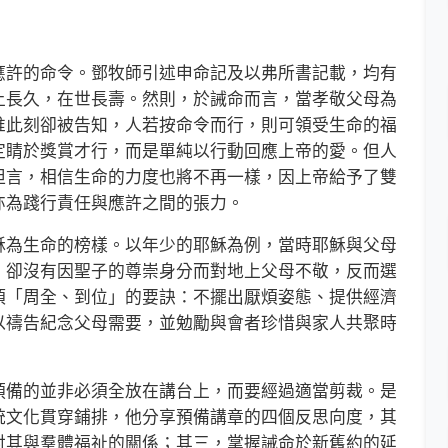
許的命令。鄧牧師引述申命記及以弗所書記載，均有
上長久，在世長壽。然則，於誡命而言，當孝敬父母為
惟此刻卻被告知，人若按命令而行，則可領受生命的福
定睛於獎賞才行，而是單純以行動回應上帝的愛。但人
坦言，相信生命的力度也將不再一樣，因上帝給予了雙
亦為踐行責任與應許之間的張力。
為生命的榜樣。以年少的耶穌為例，當時耶穌與父母
，卻沒有因聖子的尊崇身分而對地上父母不敬，反而選
項「周全、到位」的要訣：不擺出厭煩姿態、提供經濟
以禱告紀念父母需要，並勉勵與會者珍惜與家人共聚時
備的並非必須全放在講台上，而要經過適當剪裁。是
統文化貫穿鋪排，他分享預備講章的四個反思向度，其
討其與羣體福祉的關係；其三，掌握誡命於新舊約的延