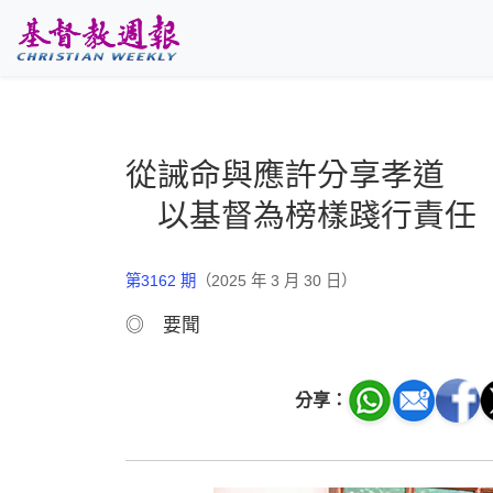
跳至主要內容
從誡命與應許分享孝道
以基督為榜樣踐行責任
第3162 期
（2025 年 3 月 30 日）
◎ 要聞
分享：