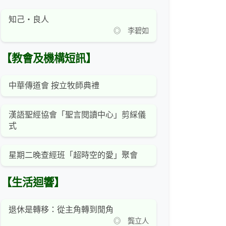
知己‧良人
◎ 李碧如
【教會及機構短訊】
中華傳道會 按立牧師典禮
漢語聖經協會「聖言閱讀中心」剪綵儀
式
星期二晚查經班「超時空的愛」聚會
【生活迴響】
退休是轉移：從主角轉到閒角
◎ 龔立人