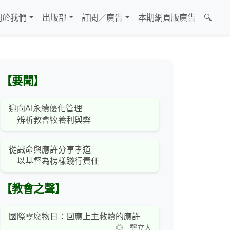
關於我們
出版部
訂閱／廣告
本期網頁版廣告
🔍
【要聞】
迎向AI永續優化管理
辨析教會牧養利與弊
從誡命與應許分享孝道
以基督為榜樣踐行責任
【教會之聲】
國際零廢物日：回應上主救贖的應許
◎ 龔立人