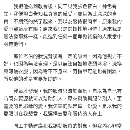
我把他送到教會後，同工見我臉色蒼白、神色有
異，我便坦白告知我真實的感受，並且為此深深的自
責，不期然的哭了起來，我以為服侍很簡單，原來我的
愛心卻這麼有限；原來我只是選擇性地服侍；原來我是
無法像耶穌一樣，能進到任何一個卑微貧窮的人家當中
服侍他們。
那位老伯的狀況背後有一定的原因，因為他視力不
好，也因為無法自理，是以無法自如地洗頭沐浴、洗換
與晾曬衣服；因為彎不下身來，剪指甲可能也有困難，
所以他的確是需要幫助的。
我這才發現，我的服侍只流於血氣，自以為自己有
時間有資源就可以幫助別人，原來幫助與服侍別人，更
需要的是耶穌的愛，我欠缺的就是這一份愛，是以我的
愛限制在我想愛、我選擇去愛和服侍的人身上。
同工主動建議和我調動服侍的對象，但我內心非常