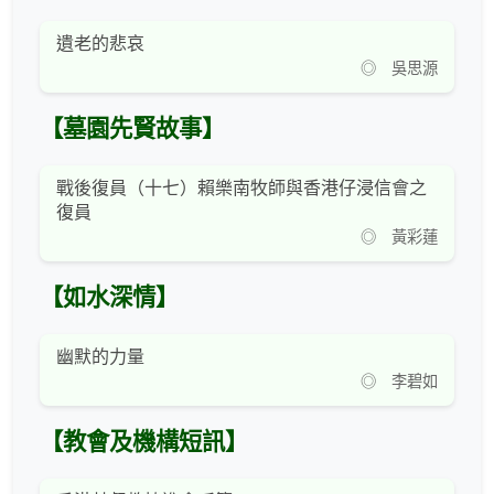
遺老的悲哀
◎ 吳思源
【墓園先賢故事】
戰後復員（十七）賴樂南牧師與香港仔浸信會之
復員
◎ 黃彩蓮
【如水深情】
幽默的力量
◎ 李碧如
【教會及機構短訊】