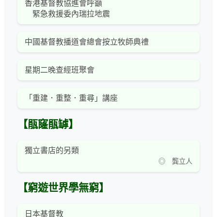
香港基督教協進會呼籲
緊急救援委內瑞拉地震
中國基督教播道會總會按立牧師典禮
星期二晚查經班聚會
「重建．重整．重尋」講座
【瓹窿瓹罅】
獨立書店的另類
◎ 龔立人
【窮遊世界學無窮】
日本基督教