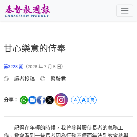
跳至主要內容
甘心樂意的侍奉
第3228 期
（2026 年 7 月 5 日）
◎ 讀者投稿 ◎ 梁璧君
A
分享：
A
簡
記得在年輕的時候，我曾參與服侍長者的義務工
作。教會看到一些長者因為行動不便而無法到教會參與