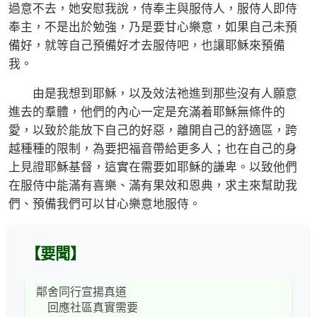
過意不去，她安慰我說，侍奉主與服侍人，服侍人即侍
奉主，不是出於勉強，乃是要甘心樂意，如果自己未預
備好，就等自己預備好才去服侍吧，也讓耶穌來預備
我。
由是我想到耶穌，以及效法祂進到那些沒有人願意
進去的羣體，他們的內心一定是充滿着耶穌無條件的
愛，以致於能放下自己的好惡，離開自己的舒適區，跨
越種種的限制，為要把福音帶給更多人；也在自己的身
上見證耶穌基督，這實在需要如耶穌的謙卑。以致他們
在服侍中能滿有喜樂、滿有果效和恩典，求主來幫助我
們、預備我們可以甘心樂意地服侍。
【要聞】
鄰舍同行宣揚真道
回應社區真實需要