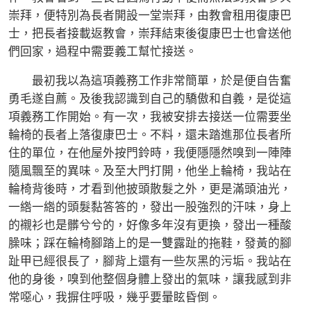
崇拜，便特別為長者開設一堂崇拜，由教會租用復康巴
士，把長者接載返教會，崇拜結束後復康巴士也會送他
們回家，過程中需要義工幫忙接送。
最初我以為這項義務工作非常簡單，於是便自告奮
勇毛遂自薦。及後我認識到自己的驕傲和自義，是從這
項義務工作開始。有一次，我被安排去接送一位需要坐
輪椅的長者上落復康巴士。不料，還未踏進那位長者所
住的單位，在他屋外按門鈴時，我便隱隱然嗅到一陣陣
隨風飄至的異味。及至大門打開，他坐上輪椅，我站在
輪椅背後時，才看到他披頭散髮之外，更是滿頭油光，
一綹一綹的頭髮黏答答的，發出一股強烈的汗味，身上
的襯衫也是髒兮兮的，好像多年沒有更換，發出一種酸
臊味；踩在輪椅腳踏上的是一雙露趾的拖鞋，發黃的腳
趾甲已經很長了，腳背上還有一些灰黑的污垢。我站在
他的身後，嗅到他整個身體上發出的氣味，讓我感到非
常噁心，我摒住呼吸，幾乎要暈眩昏倒。