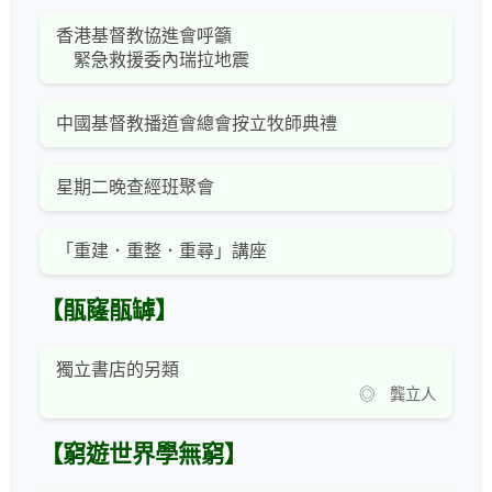
香港基督教協進會呼籲
緊急救援委內瑞拉地震
中國基督教播道會總會按立牧師典禮
星期二晚查經班聚會
「重建．重整．重尋」講座
【瓹窿瓹罅】
獨立書店的另類
◎ 龔立人
【窮遊世界學無窮】