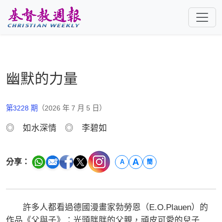
跳至主要內容
幽默的力量
第3228 期
（2026 年 7 月 5 日）
◎ 如水深情 ◎ 李碧如
A
分享：
A
簡
許多人都看過德國漫畫家勃勞恩（E.O.Plauen）的
作品《父與子》：光頭胖胖的父親，頑皮可愛的兒子