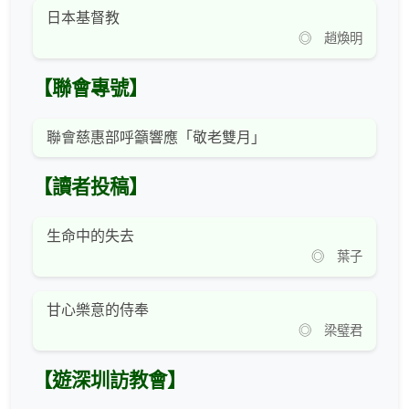
日本基督教
◎ 趙煥明
【聯會專號】
聯會慈惠部呼籲響應「敬老雙月」
【讀者投稿】
生命中的失去
◎ 葉子
甘心樂意的侍奉
◎ 梁璧君
【遊深圳訪教會】