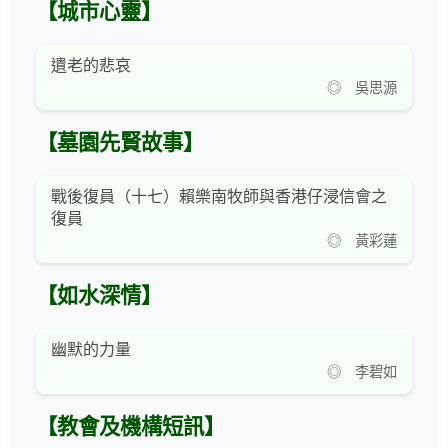
【城市心靈】
遺老的悲哀
◎ 吳思源
【墓園先賢故事】
戰後復員（十七）賴樂南牧師與香港仔浸信會之
復員
◎ 黃彩蓮
【如水深情】
幽默的力量
◎ 李碧如
【教會及機構短訊】