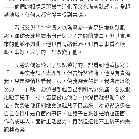
——他們的相處是那樣生活化而又充滿幽默感，完全超
越地域，任何人都會從中得到共鳴。
看《父與子》會讓人以為畫家一直是這樣幽默風
趣，渾然天成地繪出自己與兒子之間的故事，但其實原
來的他並不如此，他也曾情緒低落，也曾事事看不順
眼，幸好，兒子的日記改變了他。
勃勞恩偶然從兒子忘記鎖好的日記看到他這樣寫：
「⋯⋯今次考試不太理想，但告訴爸爸時，他沒有責備
我，只是深情地看我一眼，使我深受鼓舞，我決定以後
努力⋯⋯」咦！勃勞恩想起自己明明萬分失望，惡狠狠
地瞪了兒子一眼，怎麼變成他心中的深情凝視呢？於
是，勃勞恩便仔細地閱讀起兒子日記來，才發覺許多在
自己心目中是負面的事情，在兒子看來卻是積極正面，
作為成年人，面對生活壓力，竟然遠遠比不上孩子的樂
觀與寬容。