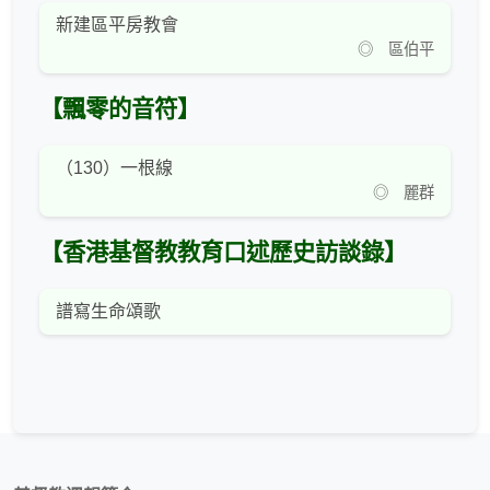
新建區平房教會
◎ 區伯平
【飄零的音符】
（130）一根線
◎ 麗群
【香港基督教教育口述歷史訪談錄】
譜寫生命頌歌