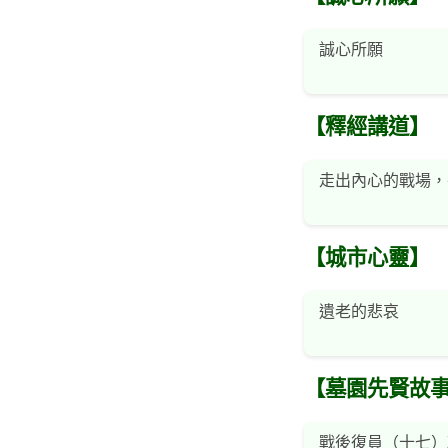
誠心所願
【釋經講道】
走出內心的戰場，
【城市心靈】
遺老的悲哀
【墓園先賢故
戰後復員（十七）