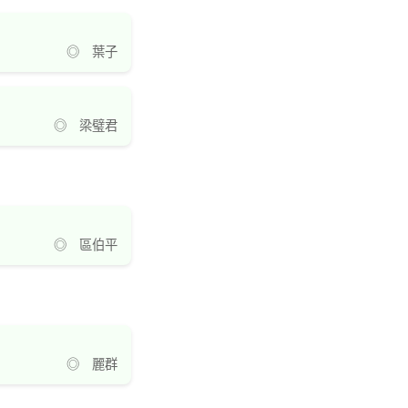
◎ 葉子
◎ 梁璧君
◎ 區伯平
◎ 麗群