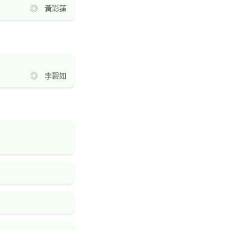
◎ 黃彩蓮
◎ 李碧如