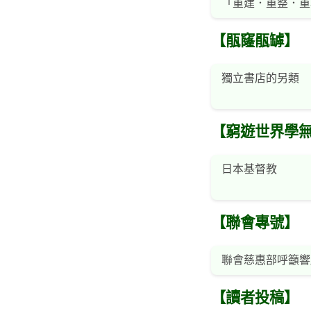
「重建．重整．重
【瓹窿瓹罅】
獨立書店的另類
【窮遊世界學
日本基督教
【聯會專號】
聯會慈惠部呼籲響
【讀者投稿】