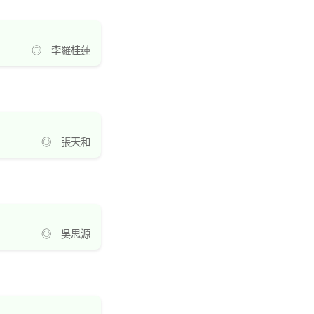
◎ 李羅桂蓮
◎ 張天和
◎ 吳思源