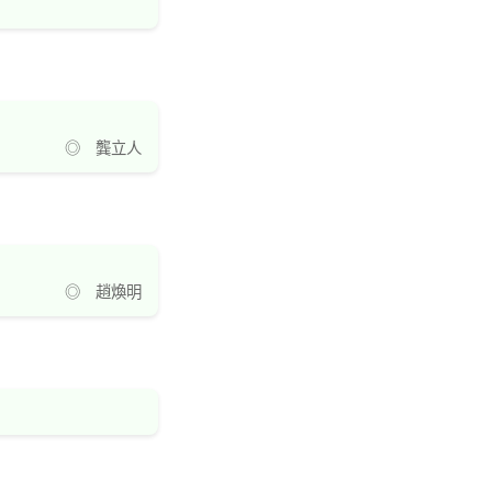
◎ 龔立人
◎ 趙煥明