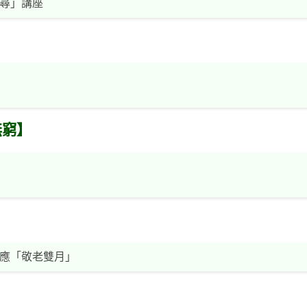
尋」講座
無窮】
應「敬老雙月」