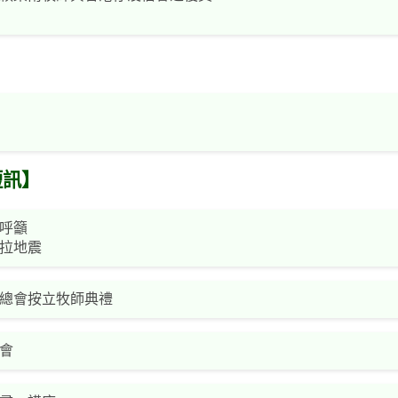
短訊】
呼籲
拉地震
總會按立牧師典禮
會