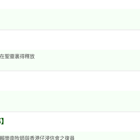
在聖靈裏得釋放
事】
賴樂南牧師與香港仔浸信會之復員