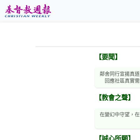
跳至主要內容
【要聞】
鄰舍同行宣揚真道
回應社區真實需
【教會之聲】
在變幻中守望，在
【誠心所願】