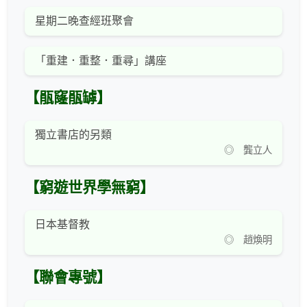
星期二晚查經班聚會
「重建．重整．重尋」講座
【瓹窿瓹罅】
獨立書店的另類
◎ 龔立人
【窮遊世界學無窮】
日本基督教
◎ 趙煥明
【聯會專號】