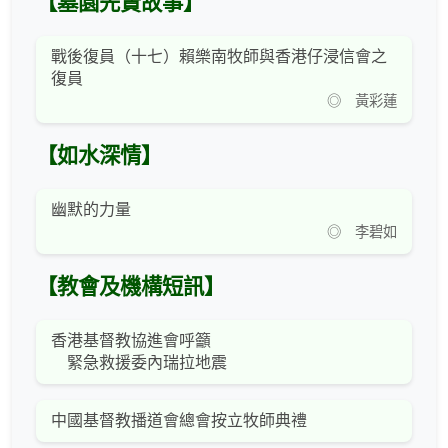
【墓園先賢故事】
戰後復員（十七）賴樂南牧師與香港仔浸信會之
復員
◎ 黃彩蓮
【如水深情】
幽默的力量
◎ 李碧如
【教會及機構短訊】
香港基督教協進會呼籲
緊急救援委內瑞拉地震
中國基督教播道會總會按立牧師典禮