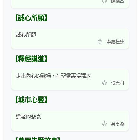
◎ 陳德昌
【誠心所願】
誠心所願
◎ 李羅桂蓮
【釋經講道】
走出內心的戰場，在聖靈裏得釋放
◎ 張天和
【城市心靈】
遺老的悲哀
◎ 吳思源