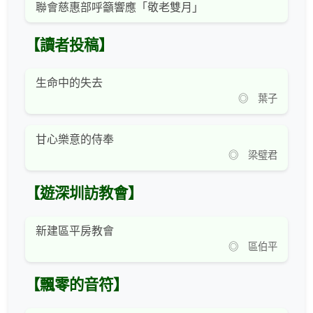
聯會慈惠部呼籲響應「敬老雙月」
【讀者投稿】
生命中的失去
◎ 葉子
甘心樂意的侍奉
◎ 梁璧君
【遊深圳訪教會】
新建區平房教會
◎ 區伯平
【飄零的音符】