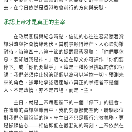
時，更要同心重建靈裏的殿。因為歷史的主宰從未離
去，在今日依然是香港教會前行的方向與安慰。
承認上帝才是真正的主宰
在政局關鍵與紀念時點，信徒的心往往容易隨着資
訊洪流與社會情緒起伏。當前景顯得迷茫、人心躁動難
耐時，詩篇四十六篇十節的提醒震聾發聵：「你們要休
息，要知道我是神。」這句話在原文亦可譯作「你們要
停下」或「你們要鬆手」。這是一種極具挑戰的信仰功
課：我們必須停止扮演那個以為可以掌控一切、預測未
來的角色，謙卑地承認這座城市真正的掌權者不是個
人、不是政情，亦不是市場，而是上主。
主日，就是上帝每週賜下的一個「停下」的機會。
在嘈雜的資訊與雜音中，我們刻意撥開空間，聆聽那位
對我們心靈說話的神。守主日不只是履行宗教義務，更
是操練信心——相信即便在最混亂的時刻，上帝依然在