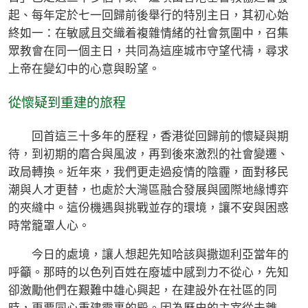
起、每年定於七一回歸前後舉行的特別主日，其初心始
終如一：在敏感且交織着複雜情緒的社會氛圍中，召集
眾教會在同一個主日，共同為這座城市守望代禱，尋求
上帝在變幻中的心意與盼望。
從懷疑到重建的旅程
回首這三十多年的歷程，香港從回歸前的懷疑與期
待，到初期的磨合與風波，再到後來激烈的社會變遷、
政局轉換。近年來，我們更走過疫情的陰霾，面對移民
潮與人才更替，也處於大灣區融合發展與國際地緣博弈
的夾縫中。這份機遇與挑戰並存的環境，讓不安與困惑
時常籠罩人心。
今日的處境，讓人想起先知哈該與撒迦利亞當年的
呼籲。那時的以色列百姓在廢墟中感到力不從心，先知
卻激勵他們在艱難中雄心興起，在建設外在社區的同