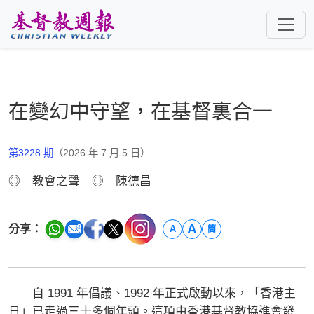
跳至主要內容
在變幻中守望，在基督裏合一
第3228 期
（2026 年 7 月 5 日）
◎ 教會之聲 ◎ 陳德昌
A
分享：
A
簡
自 1991 年倡議、1992 年正式啟動以來，「香港主
日」已走過三十多個年頭。這項由香港基督教協進會發