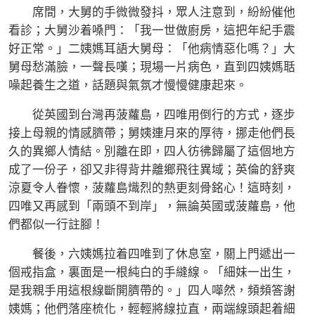
席間，大舅的手微微發抖，眾人注意到，紛紛催他
看診；大舅沙着嗓門：「我一世做廚房，這把年紀手震
好正常。」二姨媽耳語大舅母：「他病情惡化嗎？」大
舅母愁滿臉，一聲長嘆；現場一片病色，直到四姨媽聒
噪起養生之道，話題與氣氛才慢慢健康起來。
從英國到台灣再菠蘿島，四唯用倒行的方式，逐步
接上母親的情感臍帶；舅姨連月來的厚待，挪走他們長
久的異鄉人情結。別離在即，四人彷彿歸屬了這個地方
成了一份子，卻又非得背井離鄉飛往異域；英倫的舒爽
涼夏令人眷懷，菠蘿島熾烈的熱更刻骨銘心！這時刻，
四唯又再感到「兩頭不到岸」，無論英國或菠蘿島，他
們都似一行註腳！
餐後，六姨媽拉着四唯到了休息室，關上門遞出一
個戒指盒，裏面是一根純白的手縫線。「細妹一出生，
是我親手用這根線斷開臍帶的。」四人嘩然，頻頻答謝
姨媽；他們落座梳化，輕輕將線拉直，兩端線頭起着細