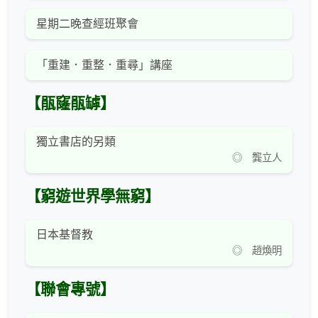
星期二晚查經班聚會
「重建．重整．重尋」講座
【瓹窿瓹罅】
獨立書店的另類
◎ 龔立人
【窮遊世界學無窮】
日本基督教
◎ 趙煥明
【聯會專號】