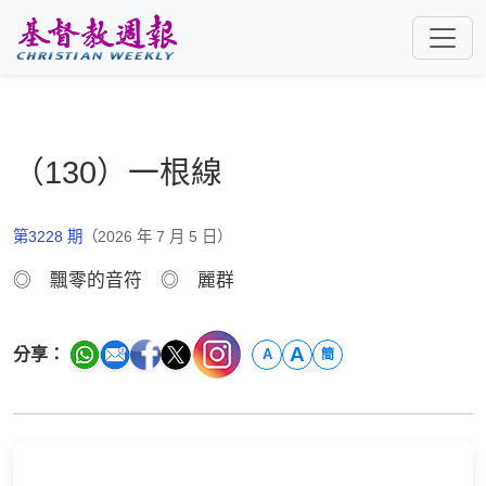
跳至主要內容
（130）一根線
第3228 期
（2026 年 7 月 5 日）
◎ 飄零的音符 ◎ 麗群
A
分享：
A
簡