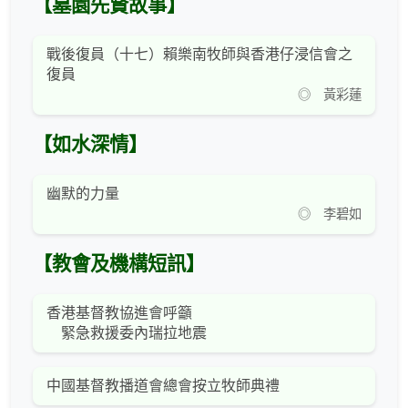
【墓園先賢故事】
戰後復員（十七）賴樂南牧師與香港仔浸信會之
復員
◎ 黃彩蓮
【如水深情】
幽默的力量
◎ 李碧如
【教會及機構短訊】
香港基督教協進會呼籲
緊急救援委內瑞拉地震
中國基督教播道會總會按立牧師典禮