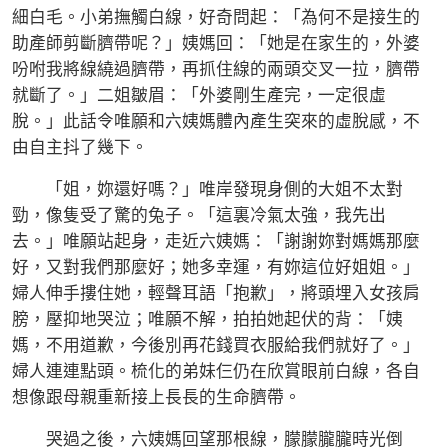
細白毛。小弟撫觸白線，好奇問起：「為何不是接生的
助產師剪斷臍帶呢？」姨媽回：「她是在家生的，外婆
吩咐我將線繞過臍帶，再抓住線的兩頭交叉一拉，臍帶
就斷了。」二姐皺眉：「外婆剛生產完，一定很虛
脫。」此話令唯願和六姨媽體內產生突來的虛脫感，不
由自主抖了幾下。
「姐，妳還好嗎？」唯岸發現身側的大姐不太對
勁，像隻受了驚的兔子。「這裏冷氣太強，我先出
去。」唯願站起身，走近六姨媽：「謝謝妳對媽媽那麼
好，又對我們那麼好；她多幸運，有妳這位好姐姐。」
婦人伸手摟住她，輕聲耳語「抱歉」，將頭埋入女孩肩
膀，壓抑地哭泣；唯願不解，拍拍她起伏的背：「姨
媽，不用道歉，今後別再花錢買衣服給我們就好了。」
婦人連連點頭。梳化的弟妹仨仍在欣賞眼前白線，各自
想像跟母親重新接上長長的生命臍帶。
哭過之後，六姨媽回望那根線，朦朦朧朧時光倒