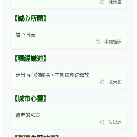
◎ 陳德昌
【誠心所願】
誠心所願
◎ 李羅桂蓮
【釋經講道】
走出內心的戰場，在聖靈裏得釋放
◎ 張天和
【城市心靈】
遺老的悲哀
◎ 吳思源