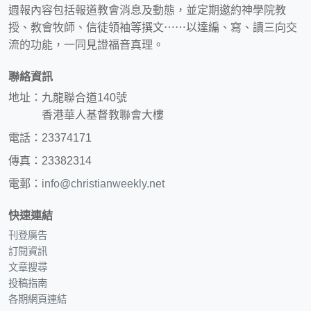
週報內容包括報道教會消息及動態，並定期邀約神學院教
授、教會牧師、信徒領袖等撰文⋯⋯以達編、寫、讀三向交
流的功能，一同見證福音真理。
聯絡資訊
地址：九龍聯合道140號
香港華人基督教聯會大樓
電話：23374171
傳真：23382314
電郵：
info@christianweekly.net
快速連結
刊登廣告
訂閱資訊
文章搜尋
投稿指南
各期網頁連結