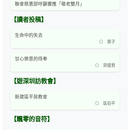
聯會慈惠部呼籲響應「敬老雙月」
【讀者投稿】
生命中的失去
◎ 葉子
甘心樂意的侍奉
◎ 梁璧君
【遊深圳訪教會】
新建區平房教會
◎ 區伯平
【飄零的音符】