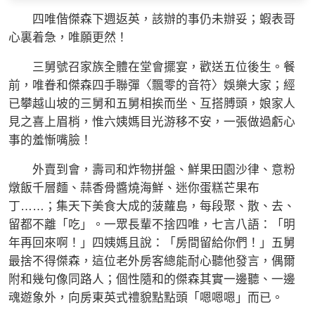
四唯偕傑森下週返英，該辦的事仍未辦妥；蝦表哥
心裏着急，唯願更然！
三舅號召家族全體在堂會擺宴，歡送五位後生。餐
前，唯眷和傑森四手聯彈〈飄零的音符〉娛樂大家；經
已攀越山坡的三舅和五舅相挨而坐、互搭膊頭，娘家人
見之喜上眉梢，惟六姨媽目光游移不安，一張做過虧心
事的羞慚嘴臉！
外賣到會，壽司和炸物拼盤、鮮果田園沙律、意粉
燉飯千層麵、蒜香骨醬燒海鮮、迷你蛋糕芒果布
丁……；集天下美食大成的菠蘿島，每段聚、散、去、
留都不離「吃」。一眾長輩不捨四唯，七言八語：「明
年再回來啊！」四姨媽且說：「房間留給你們！」五舅
最捨不得傑森，這位老外房客總能耐心聽他發言，偶爾
附和幾句像同路人；個性隨和的傑森其實一邊聽、一邊
魂遊象外，向房東英式禮貌點點頭「嗯嗯嗯」而已。