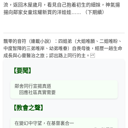
流，返回木屋歲月，看見自己抱着初生的細妹，神氣揚
揚向鄰家女童炫耀新買的洋娃娃…… （下期續）
飄零的音符（連載小說）：四姐弟（大姐唯願、二姐唯盼、
中度智障的三弟唯岸、幼弟唯眷）自喪母後，經歷一趟生命
成長與心靈醫治之旅；認出路上同行的主。
【要聞】
鄰舍同行宣揚真道
回應社區真實需要
【教會之聲】
在變幻中守望，在基督裏合一