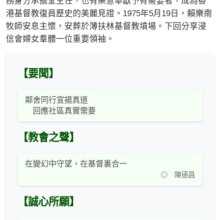
務身分承擔堂主任，也有樂意奉獻予有需要者，成為香
港基督教復員歷史的美麗見證。1975年5月19日，賴樂南
牧師安息主懷，安葬於薄扶林基督教墳場。下回分享浸
信會婦女羣體一位重要領袖。
【要聞】
鄰舍同行宣揚真道
回應社區真實需要
【教會之聲】
在變幻中守望，在基督裏合一
◎ 陳德昌
【誠心所願】