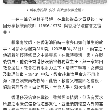
▲賴樂南牧師（中）與教會執事合照。
一連三篇分享林子豐博士在戰後復員之貢獻後；今
回分享賴樂南牧師（1896-1975）與香港仔浸信會之復
員。
賴樂南牧師，在香港淪陷時一家多口如何維生的故
事，可參本專欄第3161期（2025年3⽉23⽇）。簡言之，
他憑着年輕時修畢之中醫專業，在戰時養活一家。在戰
後復員，他復任香港仔浸信會義務堂主任，與一家遷回
教會居住。教會在有限財力之下，增聘了幹事、女傳道
及助理傳道。1946年中秋，教會趁着漁民會友不用出
海，按立賴樂南為牧師。此後，教會又增設四名會役，
協助管理教會。由此可見，堂會人手，漸次恢復。
香港仔浸信會在戰後，雖然經濟拮据，但沒有要求
所屬之兩廣浸信會傳道部幫忙，並繼續關懷堂內外的需