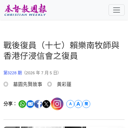
跳至主要內容
戰後復員（十七）賴樂南牧師與
香港仔浸信會之復員
第3228 期
（2026 年 7 月 5 日）
◎ 墓園先賢故事 ◎ 黃彩蓮
A
分享：
A
簡