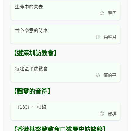
生命中的失去
◎ 葉子
甘心樂意的侍奉
◎ 梁璧君
【遊深圳訪教會】
新建區平房教會
◎ 區伯平
【飄零的音符】
（130）一根線
◎ 麗群
【香港基督教教育口述歷史訪談錄】