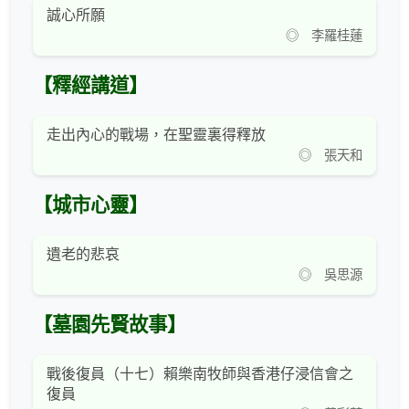
誠心所願
◎ 李羅桂蓮
【釋經講道】
走出內心的戰場，在聖靈裏得釋放
◎ 張天和
【城市心靈】
遺老的悲哀
◎ 吳思源
【墓園先賢故事】
戰後復員（十七）賴樂南牧師與香港仔浸信會之
復員