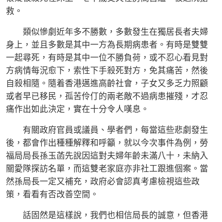
救。
類似慘劇近年多不勝數，多數發生在獨居長者夫婦
身上，並且多數是其中一方為長期病患者。有時是雙雙
一起尋死，有時是其中一位不勝負荷，或不忍心看見對
方病情每況愈下，索性下手殺死對方，免其痛苦，然後
自殺相隨。隨着香港邁進高齡社會，子女又多乏力照顧
或者早已移民，孤苦伶仃的兩老敵不過病患摧殘，才忍
痛作出如此決定，實在十分令人嘆息。
有關政府官員或議員、學者們，每當這些悲劇發生
後，都會作出種種解釋和呼籲，就以今次事件為例，勞
福局局長孫玉菡先說因這對夫婦年齡未滿八十，未納入
關愛隊探訪名單，而這雙老家庭亦非社工跟進個案。當
然孫局長一定又補充，政府必會認真考慮檢視這些政
策，看看有否改善空間。
話固然是這樣說，我們也相信局長的誠意，但香港