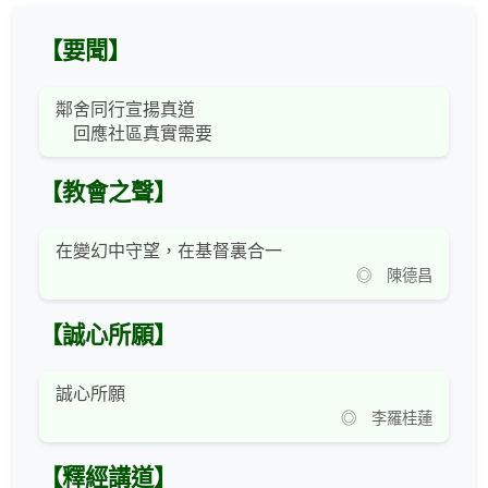
【要聞】
鄰舍同行宣揚真道
回應社區真實需要
【教會之聲】
在變幻中守望，在基督裏合一
◎ 陳德昌
【誠心所願】
誠心所願
◎ 李羅桂蓮
【釋經講道】