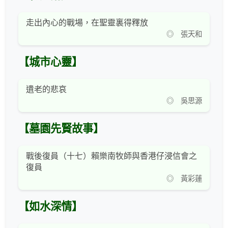
走出內心的戰場，在聖靈裏得釋放
◎ 張天和
【城市心靈】
遺老的悲哀
◎ 吳思源
【墓園先賢故事】
戰後復員（十七）賴樂南牧師與香港仔浸信會之
復員
◎ 黃彩蓮
【如水深情】