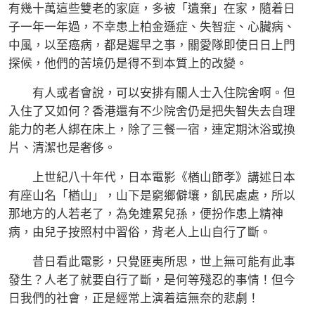
有幾十萬這些雙老的家庭，多被「遺棄」在家，隨着日
子一年一年過，不幸患上柏金遜症、失智症、心臟病、
中風，以至癌病，都是遲早之事，關愛隊即使日日上門
探候，他們的苦境仍是得不到本質上的改變。
有人或者會說，可以安排有關人士入住院舍啊。但
入住了又如何？香港還有不少院舍仍是把失智失去自理
能力的老人綁在床上，除了三餐一宿，連定期沐浴或換
片、清潔也是奢侈。
上世紀八十年代，日本電影《楢山節孝》講述日本
有座山名「楢山」，山下是窮鄉僻壤，飢民處處，所以
那地方的人若老了，為免連累兒孫，便扮作患上精神
病，由兒子按照村中習俗，背老人上山自行了斷。
昔日看此電影，只覺匪夷所思，世上無可能有此事
發生？人老了就要自行了斷，是何等殘忍的事情！但今
日我們的社會，正是經常上演着這無奈的悲劇！