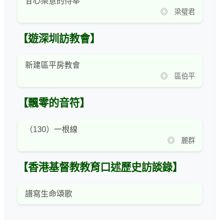
甘心樂意的侍奉
◎ 梁璧君
【遊深圳訪教會】
新建區平房教會
◎ 區伯平
【飄零的音符】
（130）一根線
◎ 麗群
【香港基督教教育口述歷史訪談錄】
譜寫生命頌歌