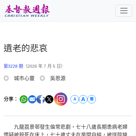
跳至主要內容
遺老的悲哀
第3228 期
（2026 年 7 月 5 日）
◎ 城市心靈 ◎ 吳思源
A
分享：
A
簡
九龍荔景邨發生倫常悲劇，七十八歲長期患病老婦
懷疑被殺死在床上，七十歲丈夫在房間自縊，被送院搶