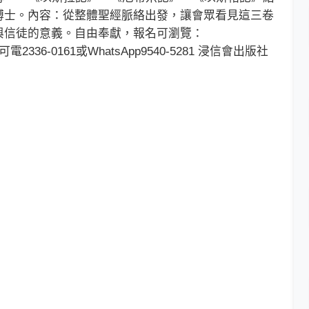
博士。內容：從整體聖經脈絡出發，讓會眾看見這三卷
與信徒的意義。自由奉獻，報名可瀏覽：
7，查詢可電2336-0161或WhatsApp9540-5281 浸信會出版社