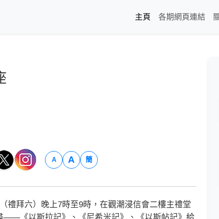
主頁
各期網頁連結
座
A
簡
A
（禮拜六）晚上7時至9時，在觀潮浸信會二樓主禮堂
尋——《以斯拉記》、《尼希米記》、《以斯帖記》給