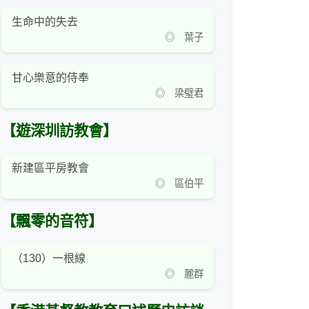
生命中的失去
◎ 葉子
甘心樂意的侍奉
◎ 梁璧君
【遊深圳訪教會】
新建區平房教會
◎ 區伯平
【飄零的音符】
（130）一根線
◎ 麗群