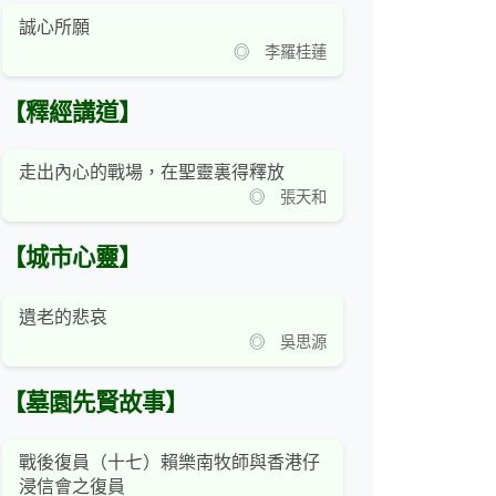
誠心所願
◎ 李羅桂蓮
【釋經講道】
走出內心的戰場，在聖靈裏得釋放
◎ 張天和
【城市心靈】
遺老的悲哀
◎ 吳思源
【墓園先賢故事】
戰後復員（十七）賴樂南牧師與香港仔
浸信會之復員