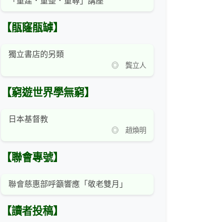
「重建．重整．重尋」講座
【瓹窿瓹罅】
獨立書店的另類
◎ 龔立人
【窮遊世界學無窮】
日本基督教
◎ 趙煥明
【聯會專號】
聯會慈惠部呼籲響應「敬老雙月」
【讀者投稿】