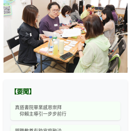
【要聞】
真道書院畢業感恩崇拜
仰賴主導引一步步前行
親職教養有助家庭融洽