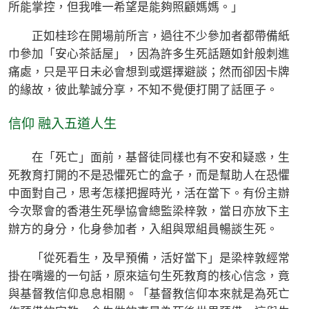
所能掌控，但我唯一希望是能夠照顧媽媽。」
正如桂珍在開場前所言，過往不少參加者都帶備紙
巾參加「安心茶話屋」，因為許多生死話題如針般刺進
痛處，只是平日未必會想到或選擇避談；然而卻因卡牌
的緣故，彼此摯誠分享，不知不覺便打開了話匣子。
信仰 融入五道人生
在「死亡」面前，基督徒同樣也有不安和疑惑，生
死教育打開的不是恐懼死亡的盒子，而是幫助人在恐懼
中面對自己，思考怎樣把握時光，活在當下。有份主辦
今次聚會的香港生死學協會總監梁梓敦，當日亦放下主
辦方的身分，化身參加者，入組與眾組員暢談生死。
「從死看生，及早預備，活好當下」是梁梓敦經常
掛在嘴邊的一句話，原來這句生死教育的核心信念，竟
與基督教信仰息息相關。「基督教信仰本來就是為死亡