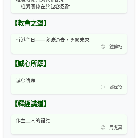
維繫關係在於包容忍耐
【教會之聲】
香港主日——突破過去，勇闖未來
◎ 鍾健楷
【誠心所願】
誠心所願
◎ 鄺偉衡
【釋經講道】
作主工人的福氣
◎ 周兆真