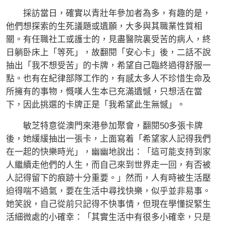
採訪當日，確實以青壯年參加者為多，有趣的是，
他們想探索的生死議題或遺願，大多與其職業性質相
關。有任職社工或護士的，見盡醫院裏受苦的病人，終
日躺卧床上「等死」，故翻閱「安心卡」後，二話不說
抽出「我不想受苦」的卡牌，希望自己臨終過得舒服一
點。也有在紀律部隊工作的，有感太多人不珍惜生命及
所擁有的事物，慨嘆人生本已充滿遺憾，只想活在當
下，因此挑選的卡牌正是「我希望此生無憾」。
敏芝特意從澳門來港參加聚會，翻閱50多張卡牌
後，她緩緩抽出一張卡，上面寫着「希望家人記得我們
在一起的快樂時光」，幽幽地說出：「這可能支持到家
人繼續走他們的人生，而自己來到世界走一回，有否被
人記得留下的痕跡十分重要。」然而，人有時被生活壓
迫得喘不過氣，要在生活中尋找快樂，似乎並非易事。
她笑說，自己從前只記得不快事情，但現在學懂捉緊生
活細微處的小確幸：「其實生活中有很多小確幸，只是