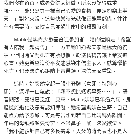
我們沒有留意，或者覺得太細微，所以沒記得或重
視⋯⋯可能只需買一樣自己心愛的食物，便足夠樂上半
天。」對她來說，這些快樂時光就像正能量儲備，往往
在有需要時，支撐自己度過生命中的艱難時刻。
Mable是場內少數基督徒參加者，她的遺願是「希望
有人陪我一起禱告」，一方面她知道返天家是極大的祝
福，但同時又對死亡有所恐懼，盼望藉禱告讓上帝安撫
心靈。她更希望這份平安能感染未信主家人，就算懼怕
死亡，也要憑信心跟隨上帝帶領，深信天家重聚。
這時，她突然拿起一張小丑牌（意即：特別心
願），深呼一口氣說：「我不想比媽媽早死⋯⋯」，語
音剛落，雙眼已泛紅。原來，Mable媽媽已年逾九旬，身
體機能退化及患有認知障礙，她希望媽媽在生時，自己
能盡力給予照顧；可是每當想到若自己比媽媽先離開，
年邁的母親將頓失倚靠，不禁鼻子一酸，泫然欲泣。
「我不能預計自己有多長壽命，天父的時間表也不是人