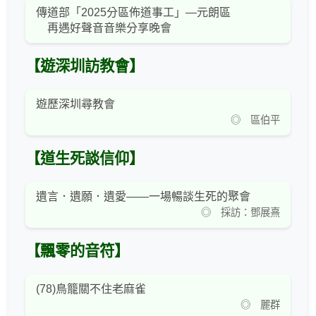
傳道部「2025分區佈道事工」—元朗區
再遇好聲音音樂分享晚會
【遊深圳訪教會】
遊歷深圳尋教會
◎ 區伯平
【道生死談信仰】
遺言．遺願．遺愛——一場暢談生死的聚會
◎ 採訪：鄧展熹
【飄零的音符】
(78)鳥籠關不住老麻雀
◎ 麗群