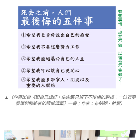
▲（內容出自《和自己說好，生命裏只留下不後悔的選擇：一位安寧
看護與臨終者的遺憾清單》一書；作者：布朗妮‧維爾）