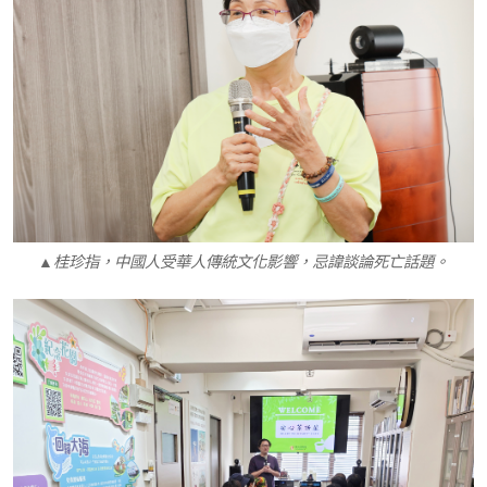
▲桂珍指，中國人受華人傳統文化影響，忌諱談論死亡話題。