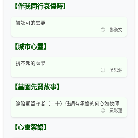
【伴我同行哀傷時】
被認可的需要
◎ 鄭漢文
【城市心靈】
撐不起的虛榮
◎ 吳思源
【墓園先賢故事】
淪陷期留守者（二十）低調有承擔的何心如牧師
◎ 黃彩蓮
【心靈絮語】