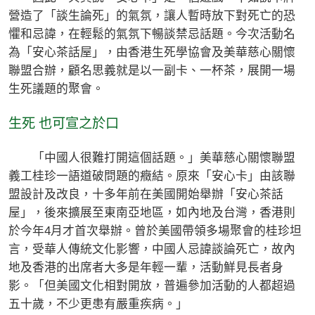
營造了「談生論死」的氣氛，讓人暫時放下對死亡的恐
懼和忌諱，在輕鬆的氣氛下暢談禁忌話題。今次活動名
為「安心茶話屋」，由香港生死學協會及美華慈心關懷
聯盟合辦，顧名思義就是以一副卡、一杯茶，展開一場
生死議題的聚會。
生死 也可宣之於口
「中國人很難打開這個話題。」美華慈心關懷聯盟
義工桂珍一語道破問題的癥結。原來「安心卡」由該聯
盟設計及改良，十多年前在美國開始舉辦「安心茶話
屋」，後來擴展至東南亞地區，如內地及台灣，香港則
於今年4月才首次舉辦。曾於美國帶領多場聚會的桂珍坦
言，受華人傳統文化影響，中國人忌諱談論死亡，故內
地及香港的出席者大多是年輕一輩，活動鮮見長者身
影。「但美國文化相對開放，普遍參加活動的人都超過
五十歲，不少更患有嚴重疾病。」