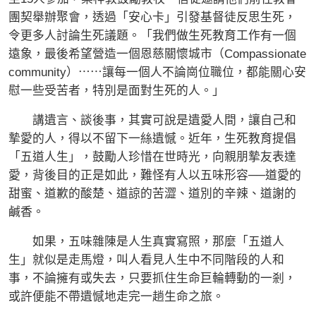
團契舉辦聚會，透過「安心卡」引發基督徒反思生死，
令更多人討論生死議題。「我們做生死教育工作有一個
遠象，最後希望營造一個恩慈關懷城市（Compassionate
community）⋯⋯讓每一個人不論崗位職位，都能關心安
慰一些受苦者，特別是面對生死的人。」
講遺言、談後事，其實可說是遺愛人間，讓自己和
摯愛的人，得以不留下一絲遺憾。近年，生死教育提倡
「五道人生」，鼓勵人珍惜在世時光，向親朋摯友表達
愛，背後目的正是如此，難怪有人以五味形容──道愛的
甜蜜、道歉的酸楚、道諒的苦澀、道別的辛辣、道謝的
鹹香。
如果，五味雜陳是人生真實寫照，那麼「五道人
生」就似是走馬燈，叫人看見人生中不同階段的人和
事，不論擁有或失去，只要抓住生命巨輪轉動的一剎，
或許便能不帶遺憾地走完一趟生命之旅。