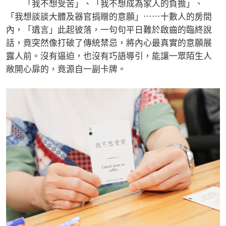
「我不想受苦」、「我不想成為家人的負擔」、
「我想談談大體及器官捐贈的意願」⋯⋯十數人的房間
內，「遺言」此起彼落，一句句平日難於啟齒的臨終說
話，竟突然像打破了傳統禁忌，將內心最真實的意願展
露人前。沒有逼迫，也沒有巧語導引，能讓一眾陌生人
敞開心扉的，竟源自一副卡牌。