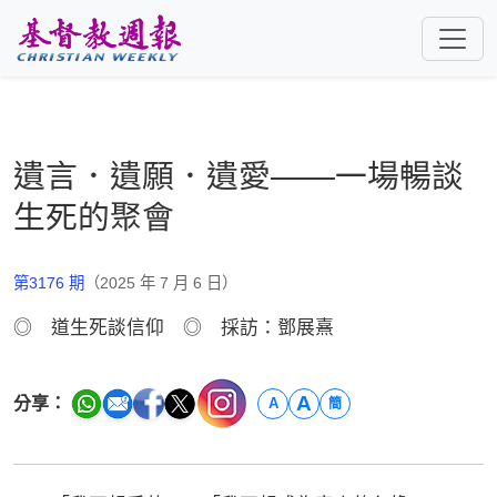
跳至主要內容
遺言．遺願．遺愛——一場暢談
生死的聚會
第3176 期
（2025 年 7 月 6 日）
◎ 道生死談信仰 ◎ 採訪：鄧展熹
A
分享：
A
簡