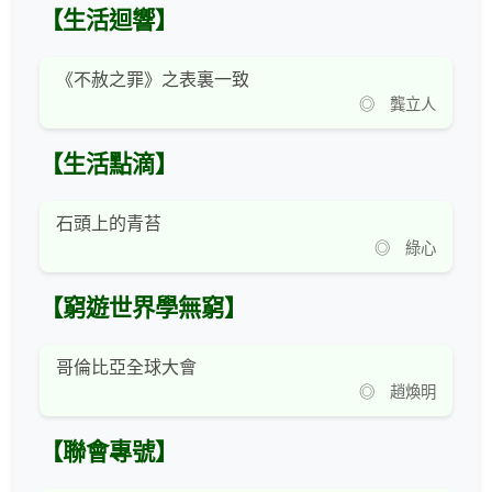
【生活迴響】
《不赦之罪》之表裏一致
◎ 龔立人
【生活點滴】
石頭上的青苔
◎ 綠心
【窮遊世界學無窮】
哥倫比亞全球大會
◎ 趙煥明
【聯會專號】