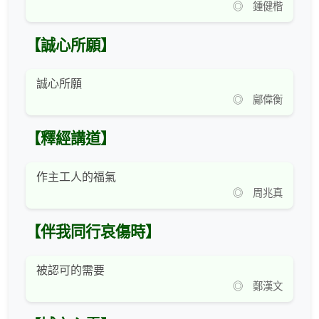
◎ 鍾健楷
【誠心所願】
誠心所願
◎ 鄺偉衡
【釋經講道】
作主工人的福氣
◎ 周兆真
【伴我同行哀傷時】
被認可的需要
◎ 鄭漢文