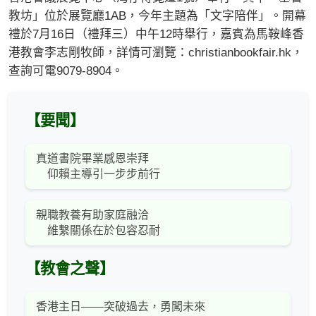
教坊」位於展覽廳1AB，今年主題為「文字陪伴」。開幕
禮於7月16日（禮拜三）中午12時舉行，嘉賓為馬鞍峰香
港教會李志剛牧師，詳情可瀏覽：christianbookfair.hk，
查詢可電9079-8904。
【要聞】
真道書院畢業感恩崇拜
仰賴主導引一步步前行
親職教養有助家庭融洽
維繫關係在於包容忍耐
【教會之聲】
香港主日——突破過去，勇闖未來