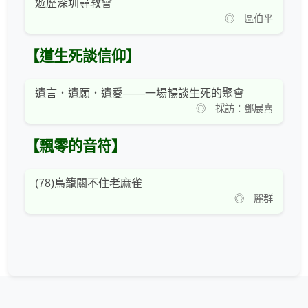
遊歷深圳尋教會
◎ 區伯平
【道生死談信仰】
遺言．遺願．遺愛——一場暢談生死的聚會
◎ 採訪：鄧展熹
【飄零的音符】
(78)鳥籠關不住老麻雀
◎ 麗群