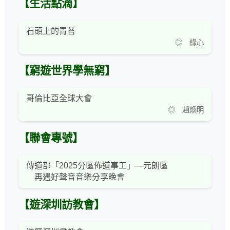
【生活點滴】
石頭上的青苔
◎ 綠心
【窮遊世界學無窮】
哥倫比亞全球大會
◎ 趙煥明
【聯會專號】
傳道部「2025分區佈道事工」—元朗區
再遇好聲音音樂分享晚會
【遊深圳訪教會】