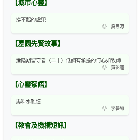
【城市心靈】
撐不起的虛榮
◎ 吳思源
【墓園先賢故事】
淪陷期留守者（二十）低調有承擔的何心如牧師
◎ 黃彩蓮
【心靈絮語】
馬料水雜憶
◎ 李碧如
【教會及機構短訊】