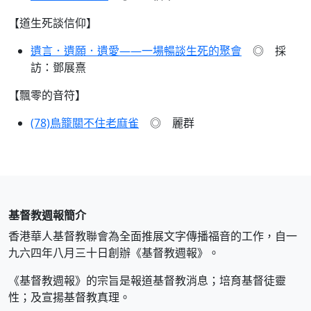
【道生死談信仰】
遺言．遺願．遺愛——一場暢談生死的聚會
◎ 採
訪：鄧展熹
【飄零的音符】
(78)鳥籠關不住老麻雀
◎ 麗群
基督教週報簡介
香港華人基督教聯會為全面推展文字傳播福音的工作，自一
九六四年八月三十日創辦《基督教週報》。
《基督教週報》的宗旨是報道基督教消息；培育基督徒靈
性；及宣揚基督教真理。