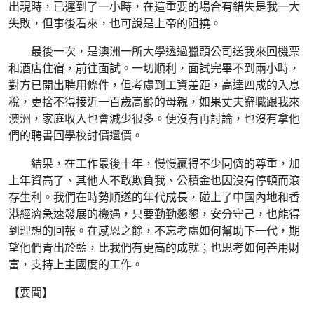
出現時，已遲到了一小時，在這重要的場合有錯失是我一大
失敗，但事後看來，也可說是上帝的阻撓。
最後一次，是澳洲一所大學透過獵頭公司送我來回機票
和酒店住宿，前往面試。一切順利，面試完畢不到兩小時，
對方已開出聘用條件，但考慮到工資差距，高達四成的入息
稅，更捨不得接近一百歲高齡的母親，如果丈夫辭職跟我來
澳洲，家庭收入也會減少很多。便沒有再討論，也沒有拿他
們的聘書回學校討價還價。
結果，在工作最後十年，慢慢贏得不少同儕的尊重，加
上年資高了、其他人不敢欺負我、公積金也因沒有停頓而滾
存生利。我們在時勢順遂的年代成長，碰上了中國內地和香
港經濟急速發展的機遇，只要勤勤懇懇，安分守己，也能得
到理想的回報。在感恩之餘，不忘考慮如何幫助下一代，期
望他們青出於藍，比我們有更高的成就；也思考如何善用財
富，支持上主國度的工作。
【要聞】