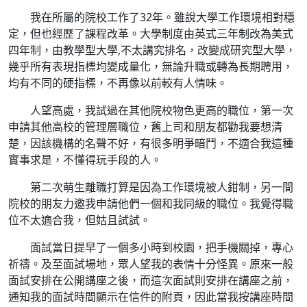
我在所屬的院校工作了32年。雖說大學工作環境相對穩
定，但也經歷了課程改革。大學制度由英式三年制改為美式
四年制，由教學型大學,不太講究排名，改變成研究型大學，
幾乎所有表現指標均變成量化，無論升職或轉為長期聘用，
均有不同的硬指標，不再像以前較有人情味。
人望高處，我試過在其他院校物色更高的職位，第一次
申請其他高校的管理層職位，舊上司和朋友都勸我要想清
楚，因該機構的名聲不好，有很多明爭暗鬥，不適合我這種
實事求是，不懂得玩手段的人。
第二次萌生離職打算是因為工作環境被人鉗制，另一間
院校的朋友力邀我申請他們一個和我同級的職位。我覺得職
位不太適合我，但姑且試試。
面試當日提早了一個多小時到校園，把手機關掉，專心
祈禱。及至面試場地，眾人望我的表情十分怪異。原來一般
面試安排在公開講座之後，而這次面試則安排在講座之前，
通知我的面試時間顯示在信件的附頁，因此當我按講座時間