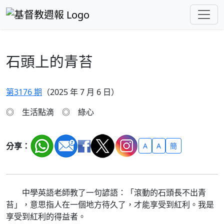
跳至主要內容
石頭上的青苔
第3176 期
（2025 年 7 月 6 日）
◎ 生活點滴 ◎ 綠心
分享：
A
A
簡
中學英語老師教了一句諺語：「滾動的石頭長不出青
苔」，意思指人在一個地方待久了，才能享受到紅利。我是
享受到紅利的得益者。