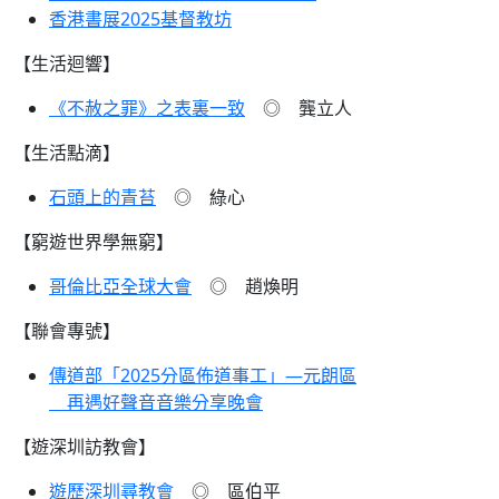
香港書展2025基督教坊
【生活迴響】
《不赦之罪》之表裏一致
◎ 龔立人
【生活點滴】
石頭上的青苔
◎ 綠心
【窮遊世界學無窮】
哥倫比亞全球大會
◎ 趙煥明
【聯會專號】
傳道部「2025分區佈道事工」—元朗區
再遇好聲音音樂分享晚會
【遊深圳訪教會】
遊歷深圳尋教會
◎ 區伯平