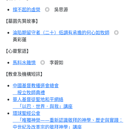
撐不起的虛榮
◎ 吳思源
【墓園先賢故事】
淪陷期留守者（二十）低調有承擔的何心如牧師
◎
黃彩蓮
【心靈絮語】
馬料水雜憶
◎ 李碧如
【教會及機構短訊】
中國基督教播道會總會
按立牧師典禮
華人基督徒聖地和平網絡
「以巴．世界．與我」講座
環球聖經公會
「唯獨神榮——重新認識敬拜的神學、歷史與實踐：
中世紀及改革宗的敬拜神學」講座