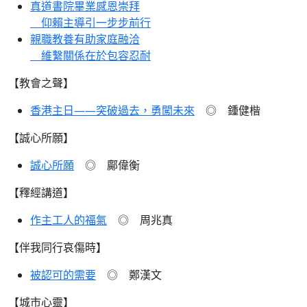
真道書院畢業感恩崇拜
仰賴主導引一步步前行
親職教養有助家庭融洽
維繫關係在於包容忍耐
【教會之聲】
香港主日——突破過去，勇闖未來
◎ 鍾健楷
【誠心所願】
誠心所願
◎ 鄺偉衡
【釋經講道】
作主工人的福氣
◎ 周兆真
【伴我同行哀傷時】
被認可的需要
◎ 鄭漢文
【城市心靈】