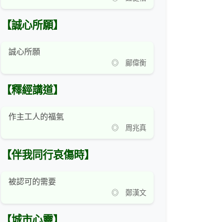
【誠心所願】
誠心所願
◎ 鄺偉衡
【釋經講道】
作主工人的福氣
◎ 周兆真
【伴我同行哀傷時】
被認可的需要
◎ 鄭漢文
【城市心靈】