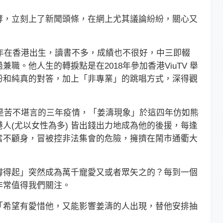
，立刻上了新聞頭條，在網上尤其議論紛紛，關心又
年在香港出生，讀書不多，成績也不很好，中三即輟
職。他人生的轉捩點是在2018年參加香港ViuTV 舉
扮和純真的對答，加上「非專業」的跳唱方式，深得觀
是苦不堪言的三年疫情，「姜濤現象」於這四年仿如熊
人(尤以女性為多) 皆出錢出力地成為他的後援，每逢
奮不顧身，冒被控非法集會的危險，擁擠在鬧市通衢大
得起」突然成為萬千寵愛又或者眾矢之的？每到一個
非常值得我們關注。
希望有愛惜他，又能影響姜濤的人出現，替他安排抽