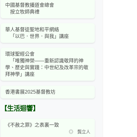
中國基督教播道會總會
按立牧師典禮
華人基督徒聖地和平網絡
「以巴．世界．與我」講座
環球聖經公會
「唯獨神榮——重新認識敬拜的神
學、歷史與實踐：中世紀及改革宗的敬
拜神學」講座
香港書展2025基督教坊
【生活迴響】
《不赦之罪》之表裏一致
◎ 龔立人