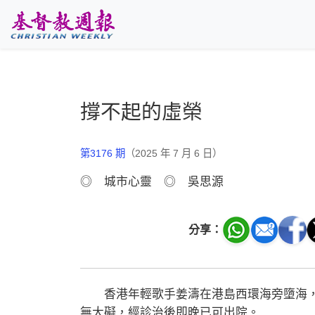
跳至主要內容
撐不起的虛榮
第3176 期
（2025 年 7 月 6 日）
◎ 城市心靈 ◎ 吳思源
分享：
香港年輕歌手姜濤在港島西環海旁墮海，
無大礙，經診治後即晚已可出院。