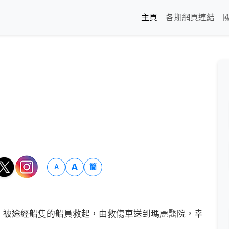
主頁
各期網頁連結
A
簡
A
被途經船隻的船員救起，由救傷車送到瑪麗醫院，幸