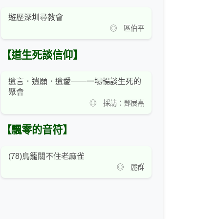
遊歷深圳尋教會
◎ 區伯平
【道生死談信仰】
遺言．遺願．遺愛——一場暢談生死的
聚會
◎ 採訪：鄧展熹
【飄零的音符】
(78)鳥籠關不住老麻雀
◎ 麗群