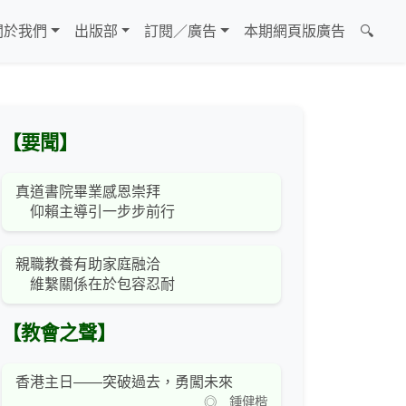
關於我們
出版部
訂閱／廣告
本期網頁版廣告
🔍
【要聞】
真道書院畢業感恩崇拜
仰賴主導引一步步前行
親職教養有助家庭融洽
維繫關係在於包容忍耐
【教會之聲】
香港主日——突破過去，勇闖未來
◎ 鍾健楷