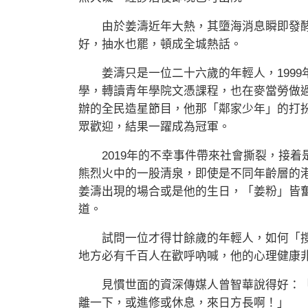
由於姜濤近年大熱，其墮海消息瞬即發酵
好，抽水也罷，頓成全城熱話。
姜濤只是一位二十六歲的年輕人，1999
學，轉讀青年學院文憑課程，也在麥當勞做過兼
辦的全民造星節目，他那「鄰家少年」的打
眾歡迎，結果一躍成為冠軍。
2019年的不幸事件帶來社會撕裂，接着
熊烈火中的一股清泉，即使是不同年齡層的港
姜濤出現的場合或是他的生日，「姜粉」皆
道。
試問一位才得廿餘歲的年輕人，如何「撐
地方必有千百人在歡呼吶喊，他的心理健康
見慣世面的資深傳媒人曾智華說得好：「
離一下，或進修或休息，來日方長啊！」