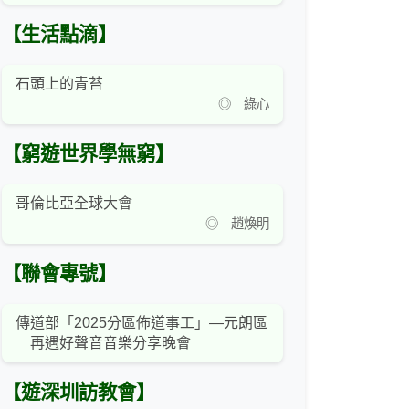
【生活點滴】
石頭上的青苔
◎ 綠心
【窮遊世界學無窮】
哥倫比亞全球大會
◎ 趙煥明
【聯會專號】
傳道部「2025分區佈道事工」—元朗區
再遇好聲音音樂分享晚會
【遊深圳訪教會】