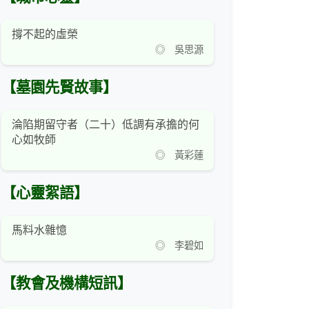
撐不起的虛榮
◎ 吳思源
【墓園先賢故事】
淪陷期留守者（二十）低調有承擔的何
心如牧師
◎ 黃彩蓮
【心靈絮語】
馬料水雜憶
◎ 李碧如
【教會及機構短訊】