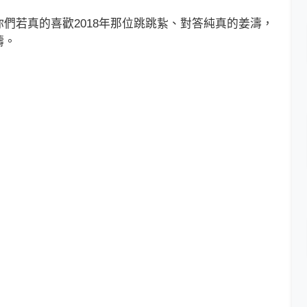
若真的喜歡2018年那位跳跳紥、對答純真的姜濤，
禱。