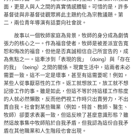
面，更是人與人之間的真實情感體驗。可惜的是，許多
基督徒與非基督徒觀眾將此主題約化為宗教議題。第
二，兩位青年導演有話要向社會說。
故事以一個牧師家庭為背景，牧師的身分成為劇情
張力的核心之一。作為福音使者，牧師是被差派宣告寬
恕和悔改的福音，但他是否真誠相信自己所宣告的，成
為焦點之一。這牽涉到「表現的我」（doing）與「存在
的我」（being）之間的關係。現實生活中，這兩者未必
需要一致。這不一定是壞事，甚至有這需要呢！例如，
某些人從事厭惡性的工作。返工就想放工，放工就不想
記掛工作的事。雖是如此，但這不等於持這樣工作態度
的人就必然懶散，反而他們視工作時只出賣勞力，不出
賣自我。社會對某些職業（例如，特首、教師、醫生、
牧師）卻要求表裏一致，但這反映了甚麼意識形態？雖
然這故事集中牧師陷於自我矛盾，但我認為這份自我矛
盾在其他職業和人生階段也會出現。