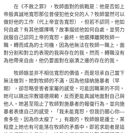
在《不赦之罪》，牧師面對的挑戰是：他是否如上
帝般真誠地寬恕那位曾侵犯他女兒的人？牧師當然可以
做好他的工作（代上帝宣告寬恕），但若不認同，他如
何自處？有其他選擇嗎？故事描述他如何自處，並努力
說服自己認同上帝的寬恕。最終，他選擇離開牧師一
職，轉而成為的士司機，因為他無法在牧師一職上，面
對分割和對立的表現的我與存在的我。然而，轉職沒有
為他帶來自由，他仍要面對在崩潰之邊的存在的我。
牧師娘並非不相信寬恕的價值，而是坦承自己當下
無法做到。她對牧師的不滿，因為他接納施暴者（早
期），卻忽略受害者家屬的感受。可能因職業的不同，
她可以跳出宗教道德規範，反而更能真誠地面對自己與
他人。她甚至阻止了牧師對施暴者的報復行為，並向施
暴者表達自己的感受，「我未能寬恕，但我仍關心你—
食多些，因為你太瘦了。」有趣的，牧師娘是護士，某
程度上她也有可能落在牧師的矛盾中。即若求助者是這