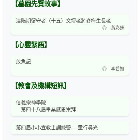
【墓園先賢故事】
淪陷期留守者（十五）文壇老將麥梅生長老
◎ 黃彩蓮
【心靈絮語】
放魚記
◎ 李碧如
【教會及機構短訊】
信義宗神學院
第四十八屆畢業感恩崇拜
第四屆小小宣教士訓練營──童行尋光