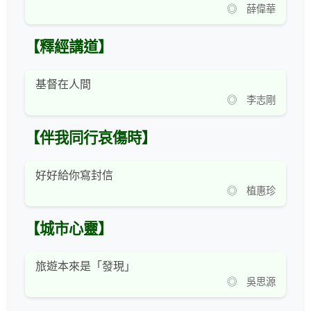
◎ 薛偉華
【釋經講道】
基督在人間
◎ 李志剛
【伴我同行哀傷時】
好好給你寫封信
◎ 植惠珍
【城市心靈】
旅遊本來是「發現」
◎ 吳思源