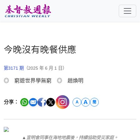
跳至主要內容
今晚沒有晚餐供應
第3171 期
（2025 年 6 月 1 日）
◎ 窮遊世界學無窮 ◎ 趙煥明
A
分享：
A
簡
▲宣明會同事在海地地震後，持續協助受災家庭。