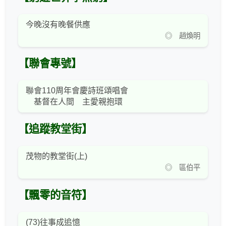
今晚沒有晚餐供應
◎ 趙煥明
【聯會專號】
聯會110周年會慶詩班頌唱會
基督在人間 主愛親抱環
【追蹤教堂街】
茂物的教堂街(上)
◎ 區伯平
【飄零的音符】
(73)往事成追憶