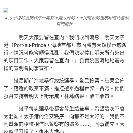
▲太子港的治安秩序一向都不是太好的，不同幫派的槍枝相信比警察
有的還多。
「明天大家要留在室內。我們收到消息：明天太子
港（Port-au-Prince，海地首都）市內將有大規模示威遊
行，情況可能會頗得混亂。我們決定停止明天所有外出
的項目工作，大家要留在室內。」負責統籌海地地震救
援的宣明會同事宣布。
幾星期前海地舉行總統選舉，全民投票。結果公佈
了，落選的政黨不滿，指控選舉過程舞弊、貪污。他們
號召支持者明天上街示威，杯葛結果，罷工罷市。
「幾乎每次選舉後都會發生這些事，希望這次不會
太混亂。太子港的治安秩序一向都不是太好的，我們不
同幫派的槍枝相信比警察有的還多……」同事補充。大
家似乎習慣了，像不太擔心。