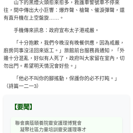
山下的黑煙火頭愈來愈多，救護車警號車不停來
往，間中傳出大小巨響：爆炸聲、槍聲、催淚彈聲，還
有直升機在上空盤旋……。
手機傳來訊息：政府宣布太子港戒嚴。
「十分抱歉，我們今晚沒有晚餐供應，因為戒嚴，
廚房同事沒法回來返工。」旅館前台服務員通知，「外
邊十分混亂，好似有人死了，政府叫大家留在室內，切
勿出門。希望明天情況會好些。」
「他必不叫你的腳搖動，保護你的必不打盹。」
（詩篇一二一3）
【要聞】
聯會廣蔭頤養院靈安護理博覽會
凝聚社區力量培訓靈安護理專才