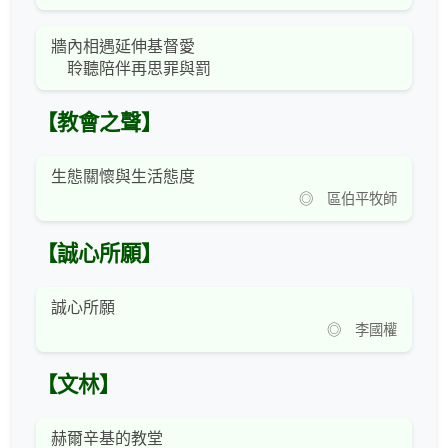
牆內相遇延伸基督愛
聆聽陪伴再思罪與罰
【教會之聲】
生態關懷與生活態度
◎ 區伯平牧師
【誠心所願】
誠心所願
◎ 李國權
【文林】
赫爾辛基的教堂