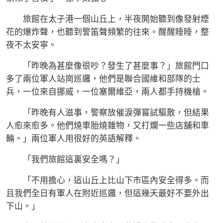
旅館在太子港一個山丘上，半夜開始聽到像發射煙
花的爆炸聲，也聽到警笛聲頻繁的往來。醒醒睡睡，整
夜不太安寧。
「昨晚為甚麼像很吵？發生了甚麼事？」旅館門口
多了兩位軍人站崗巡邏，他們是聯合國維和部隊的士
兵，一位來自挪威，一位塞爾維亞，兩人都手持機槍。
「昨晚有人滋事，警察放催淚彈嘗試驅散，但結果
人愈來愈多。他們燒車胎燒雜物，又打爛一些店舖和車
輛。」兩位軍人用很好的英語解釋。
「我們旅館這裏安全嗎？」
「不用擔心，這山丘上比山下市區內安全得多。而
且我們全日有軍人在附近巡邏，但這幾天最好不要外出
下山。」