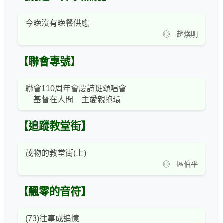
今晚沒有晚餐供應
◎ 趙煥明
【聯會專號】
聯會110周年會慶詩班頌唱會
基督在人間 主愛親抱環
【追蹤教堂街】
茂物的教堂街(上)
◎ 區伯平
【飄零的音符】
(73)往事成追憶