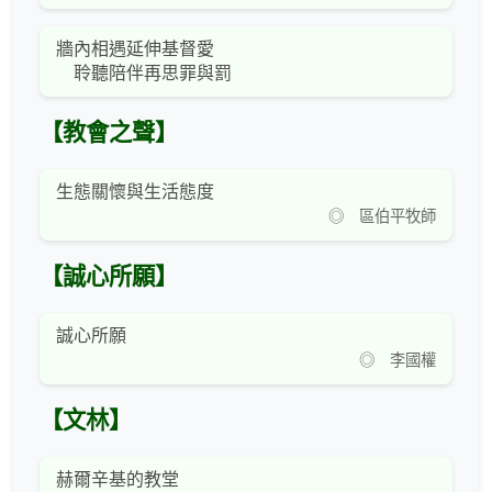
牆內相遇延伸基督愛
聆聽陪伴再思罪與罰
【教會之聲】
生態關懷與生活態度
◎ 區伯平牧師
【誠心所願】
誠心所願
◎ 李國權
【文林】
赫爾辛基的教堂