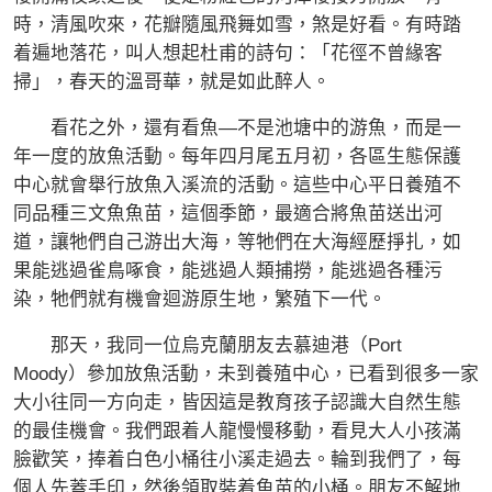
時，清風吹來，花瓣隨風飛舞如雪，煞是好看。有時踏
着遍地落花，叫人想起杜甫的詩句：「花徑不曾緣客
掃」，春天的溫哥華，就是如此醉人。
看花之外，還有看魚—不是池塘中的游魚，而是一
年一度的放魚活動。每年四月尾五月初，各區生態保護
中心就會舉行放魚入溪流的活動。這些中心平日養殖不
同品種三文魚魚苗，這個季節，最適合將魚苗送出河
道，讓牠們自己游出大海，等牠們在大海經歷掙扎，如
果能逃過雀鳥啄食，能逃過人類捕撈，能逃過各種污
染，牠們就有機會迴游原生地，繁殖下一代。
那天，我同一位烏克蘭朋友去慕迪港（Port
Moody）參加放魚活動，未到養殖中心，已看到很多一家
大小往同一方向走，皆因這是教育孩子認識大自然生態
的最佳機會。我們跟着人龍慢慢移動，看見大人小孩滿
臉歡笑，捧着白色小桶往小溪走過去。輪到我們了，每
個人先蓋手印，然後領取裝着魚苗的小桶。朋友不解地