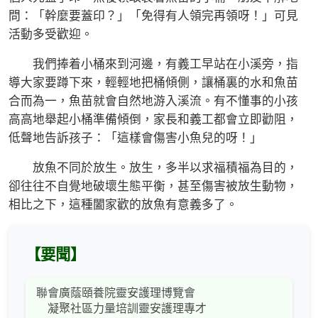
問：「幹麼要蓋印？」「免得有人領完再領呀！」可見
活動多受歡迎。
我們捧着小桶來到河邊，有義工早站在小溪旁，指
導大家要蹲下來，輕輕地把桶傾側，讓桶裏的水和魚苗
合而為一，魚苗就會自然地游入溪流。有不懂事的小孩
高高地舉起小桶準備傾倒，家長和義工都會立即勸阻，
低聲地告訴孩子：「這樣會傷害小魚兒的呀！」
放魚不同於放生。放生，多半以求福積福為目的，
卻往往不自覺地破壞生態平衡，甚至傷害被放生動物，
相比之下，這種闔家歡的放魚有意義多了。
【要聞】
聯會廣蔭頤養院靈安護理博覽會
凝聚社區力量培訓靈安護理專才