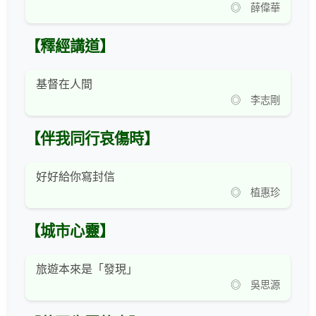
◎ 薛偉華
【釋經講道】
基督在人間
◎ 李志剛
【伴我同行哀傷時】
好好給你寫封信
◎ 植惠珍
【城市心靈】
旅遊本來是「發現」
◎ 吳思源