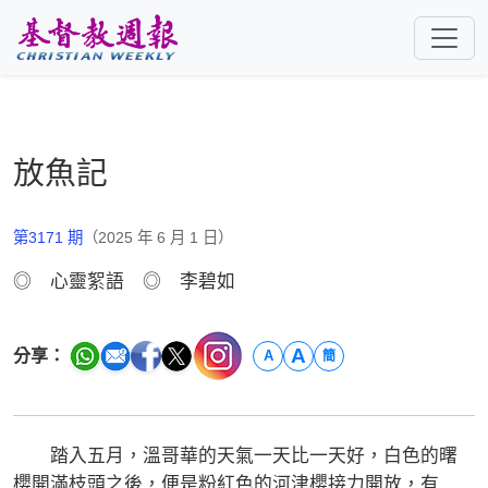
跳至主要內容
放魚記
第3171 期
（2025 年 6 月 1 日）
◎ 心靈絮語 ◎ 李碧如
A
分享：
A
簡
踏入五月，溫哥華的天氣一天比一天好，白色的曙
櫻開滿枝頭之後，便是粉紅色的河津櫻接力開放，有