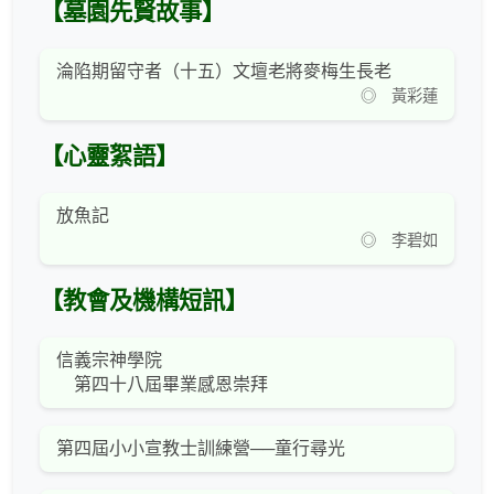
【墓園先賢故事】
淪陷期留守者（十五）文壇老將麥梅生長老
◎ 黃彩蓮
【心靈絮語】
放魚記
◎ 李碧如
【教會及機構短訊】
信義宗神學院
第四十八屆畢業感恩崇拜
第四屆小小宣教士訓練營──童行尋光