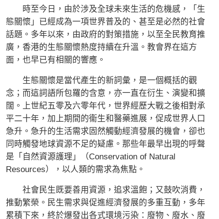
時至今日，由於涉及全球未來生活的危機感，「生
態關懷」已經成為一項世界普及的、甚至是必然的社會
話題。多年以來，由政府的對策措施，以至全民教育推
廣，香港的生態關懷熱度持續在升溫。教會界在這方
面，也早已有相關的響應。
生態關懷是當代產生的新詞彙，是一個概括的觀
念；而這詞語所包羅的含意，亦一直在衍生、演變和擴
闊。上世紀五零及六零年代，世界經歷大戰之後相對承
平二十年，加上期間的衞生和醫藥進展，促成世界人口
急升。急升的生活需求固然觸動經濟發展的機會，卻也
同時觸發地球資源不足的疑慮。那些年最早出現的呼聲
是「自然資源護理」（Conservation of Natural
Resources），以人類的需求為焦點。
社會民生既要善用資源，追求溫飽；又鼓吹消費，
推動繁榮。民生需求與促進經濟發展的多重互動，多年
累積下來，終於爆發出各式環境污染：廢物、廢水、廢