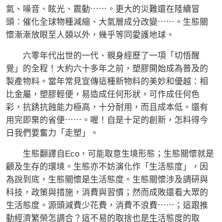
氣、噪音、眩光、震動⋯⋯。更大的災難還在陸續冒
頭：催化全球物種減縮、大氣層成分改變⋯⋯。生態關
懷漸漸放眼至人類以外，幾乎等同愛護地球。
六零年代出世的一代、親身經歷了一項「切悟醒
覺」的全程！大約六十多年之前，塑膠開始成為普及的
製產物料。當年常見宣傳這種新物料的美妙和優越：相
比金屬，塑膠輕便，易造成任何形狀，可作成任何色
彩，抗銹抗蝕能力極高，十分耐用，而且成本低。還有
用完即棄的省便⋯⋯。喔！自是十足的創新，怎料得今
日我們要奮力「走塑」。
生態翻譯自Eco，可能取意生境形態；生態關懷就是
顧及生存的環境。生態亦不妨演化作「生活態度」，因
為說到底，生態關懷是生活態度。生態關懷涉及調研與
科技，政策與措施，消費與習慣；然而成敗還看大眾的
生活態度。源頭減費少花費，消費不浪費⋯⋯；這跟推
動經濟繁榮怎調合？這不易的取捨也是生活態度的取