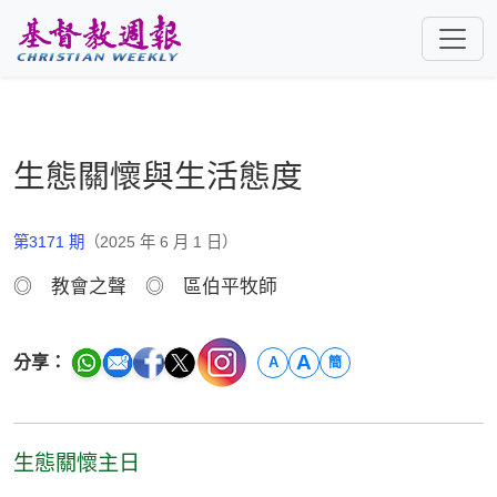
跳至主要內容
生態關懷與生活態度
第3171 期
（2025 年 6 月 1 日）
◎ 教會之聲 ◎ 區伯平牧師
A
分享：
A
簡
生態關懷主日