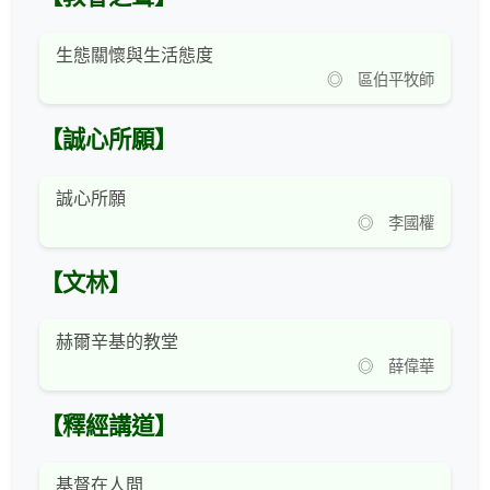
生態關懷與生活態度
◎ 區伯平牧師
【誠心所願】
誠心所願
◎ 李國權
【文林】
赫爾辛基的教堂
◎ 薛偉華
【釋經講道】
基督在人間