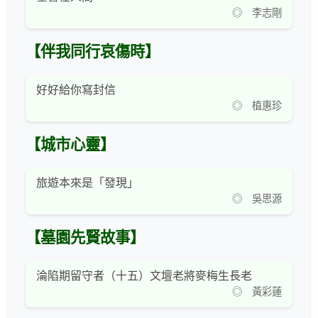
◎ 李志剛
【伴我同行哀傷時】
好好給你寫封信
◎ 植惠珍
【城市心靈】
旅遊本來是「發現」
◎ 吳思源
【墓園先賢故事】
淪陷期留守者（十五）文壇老將麥梅生長老
◎ 黃彩蓮