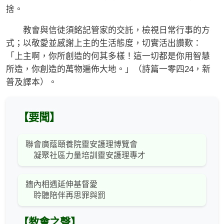
捨。
教會與信徒須銘記管家的交託，檢視日常行事的方
式；以敬愛並感謝上主的生活態度，切實活出讚歎：
「上主啊，你所創造的何其多樣！這一切都是你用智慧
所造，你創造的萬物遍佈大地。」（詩篇一零四24，新
普及譯本）。
【要聞】
聯會廣蔭頤養院靈安護理博覽會
凝聚社區力量培訓靈安護理專才
牆內相遇延伸基督愛
聆聽陪伴再思罪與罰
【教會之聲】