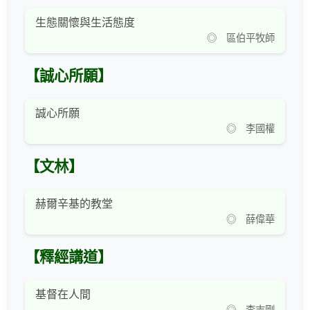
生態關懷與生活態度
◎ 區伯平牧師
【誠心所願】
誠心所願
◎ 李國權
【文林】
赫爾辛基的教堂
◎ 薛偉華
【釋經講道】
基督在人間