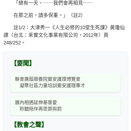
「總有一天，⋯⋯我們會再相見⋯⋯
在那之前，請多保重。」（註2）
註1/2：大津秀一《人生必修的10堂生死課》黃瓊仙
譯（台北：釆實文化事業有限公司，2012年）頁
248/252。
【要聞】
聯會廣蔭頤養院靈安護理博覽會
凝聚社區力量培訓靈安護理專才
牆內相遇延伸基督愛
聆聽陪伴再思罪與罰
【教會之聲】