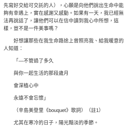
先寫好交給可交託的人），心願是向他們說出生命中能
夠有幸遇上，實在感謝又感動。如果有一天，我已經無
法再說話了，讓他們可以在信中讀到我心中所想，這
樣，豈不是一件美事嗎？
好想讓那些在我生命路途上曾照亮我、給我暖意的
人知道：
「—不管過了多久
與你一起生活的那段歲月
會深植心中
永遠不會忘懷」
（辛島美登里《bouquet》歌詞）（註1）
尤其在寒冷的日子，陽光黯淡的季節。