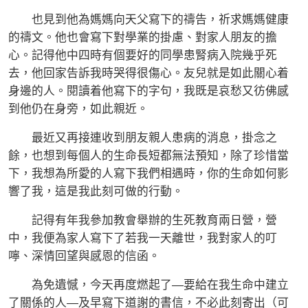
也見到他為媽媽向天父寫下的禱告，祈求媽媽健康
的禱文。他也會寫下對學業的掛慮、對家人朋友的擔
心。記得他中四時有個要好的同學患腎病入院幾乎死
去，他回家告訴我時哭得很傷心。友兒就是如此關心着
身邊的人。閱讀着他寫下的字句，我既是哀愁又彷佛感
到他仍在身旁，如此親近。
最近又再接連收到朋友親人患病的消息，掛念之
餘，也想到每個人的生命長短都無法預知，除了珍惜當
下，我想為所愛的人寫下我們相遇時，你的生命如何影
響了我，這是我此刻可做的行動。
記得有年我參加教會舉辦的生死教育兩日營，營
中，我便為家人寫下了若我一天離世，我對家人的叮
嚀、深情回望與感恩的信函。
為免遺憾，今天再度燃起了—要給在我生命中建立
了關係的人—及早寫下道謝的書信，不必此刻寄出（可