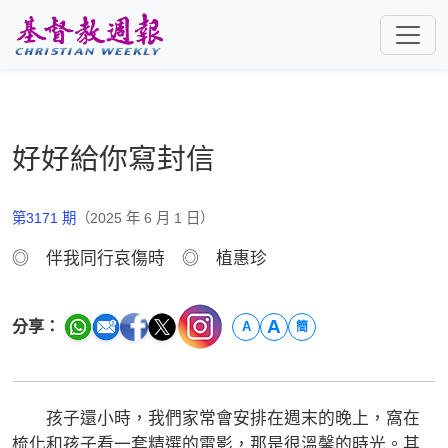
跳至主要內容
好好給你寫封信
第3171 期
（2025 年 6 月 1 日）
◎ 伴我同行哀傷時 ◎ 植惠珍
A
分享：
A
簡
孩子還小時，我們家常會安排在週末的晚上，窩在
梳化和孩子看一套精選的電影，那是很溫馨的時光。其