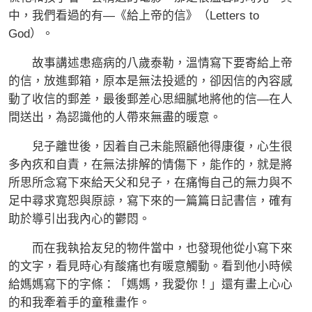
中，我們看過的有—《給上帝的信》（Letters to
God）。
故事講述患癌病的八歲泰勒，溫情寫下要寄給上帝
的信，放進郵箱，原本是無法投遞的，卻因信的內容感
動了收信的郵差，最後郵差心思細膩地將他的信—在人
間送出，為認識他的人帶來無盡的暖意。
兒子離世後，因着自己未能照顧他得康復，心生很
多內疚和自責，在無法排解的情傷下，能作的，就是將
所思所念寫下來給天父和兒子，在痛悔自己的無力與不
足中尋求寬恕與原諒，寫下來的一篇篇日記書信，確有
助於導引出我內心的鬱悶。
而在我執拾友兒的物件當中，也發現他從小寫下來
的文字，看見時心有酸痛也有暖意觸動。看到他小時候
給媽媽寫下的字條：「媽媽，我愛你！」還有畫上心心
的和我牽着手的童稚畫作。