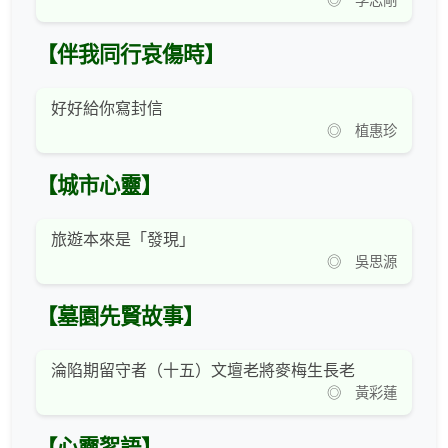
◎ 李志剛
【伴我同行哀傷時】
好好給你寫封信
◎ 植惠珍
【城市心靈】
旅遊本來是「發現」
◎ 吳思源
【墓園先賢故事】
淪陷期留守者（十五）文壇老將麥梅生長老
◎ 黃彩蓮