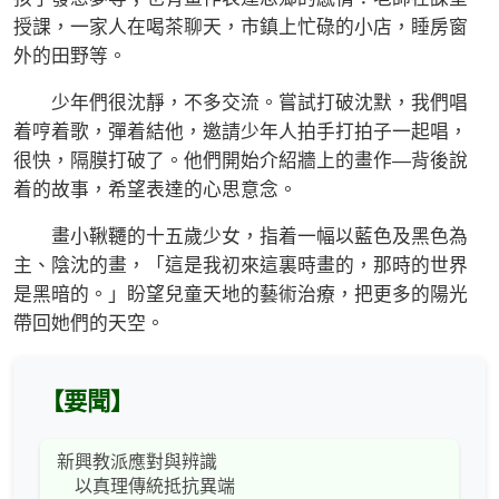
授課，一家人在喝茶聊天，市鎮上忙碌的小店，睡房窗
外的田野等。
少年們很沈靜，不多交流。嘗試打破沈默，我們唱
着哼着歌，彈着結他，邀請少年人拍手打拍子一起唱，
很快，隔膜打破了。他們開始介紹牆上的畫作—背後說
着的故事，希望表達的心思意念。
畫小鞦韆的十五歲少女，指着一幅以藍色及黑色為
主、陰沈的畫，「這是我初來這裏時畫的，那時的世界
是黑暗的。」盼望兒童天地的藝術治療，把更多的陽光
帶回她們的天空。
【要聞】
新興教派應對與辨識
以真理傳統抵抗異端