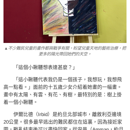
▲不少難民兒童的畫作都與戰爭有關，盼望兒童天地的藝術治療，把
更多的陽光帶回她們的天空。
「這個小鞦韆想表達甚麼？」
「這小鞦韆代表我仍是一個孩子，我想玩，我想飛
高一點看。」面前的十五歲少女介紹着她畫的一幅畫。
畫中有太陽、有雲、有花、有樹，最特別的是：樹上掛
着一個小鞦韆。
伊爾比德（Irbid）是約旦北部城市，離敘利亞邊境
20公里。很多最早逃出的難民都住在這裏，因為接近家
園，戰亂結束後可以盡快回家。從安曼（Amman，約旦