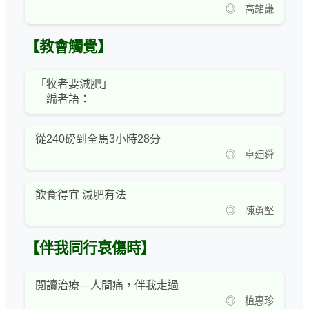
◎ 高銘謙
【教會觸覺】
「牧者要減肥」
編者語：
從240磅到全馬3小時28分
◎ 卓廸舜
飲食得宜 減肥有法
◎ 陳勇堅
【伴我同行哀傷時】
閱讀治療—人間痛，伴我走過
◎ 植惠珍