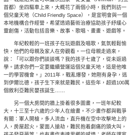
首都）坐四驅車上來，大概花了兩個小時，我們到訪一
個兒童天地（Child Friendly Space），是宣明會與一個
本地機構合作經營，希望透過藝術治療協助孩子紓緩心
靈創傷，活動包括音樂、故事、歌唱、畫畫、遊戲等。
年紀較輕的一班孩子在玩遊戲及唱歌，氣氛輕鬆愉
快，他們的母親及家人在旁觀看。一位母親走過來，
說：「可以跟你們談談嗎？我的孩子七歲了，從未返過
學。請求你們一定要繼續營運這個兒童天地，這是他唯
一的學習機會。」2011年，戰亂爆發，她剛有身孕，逃
到伊爾比德，孩子生下來就是難民。這些年，超過100萬
個敘利亞難民嬰孩誕生……
另一個大房間的牆上掛着很多圖畫，一班年紀較
大，十三至十六歲的少年人在繪畫。不少畫作都與戰爭
有關：軍人開槍，多人流血，直升機在空中攻擊地上的
人，房屋起火，蒙面人搶劫，難民抱着劇痛的頭大叫，
孩子發惡夢等；也有畫作表達思鄉的感情：老師在課室