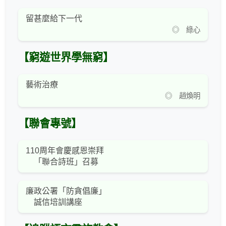
留甚麼給下一代
◎ 綠心
【窮遊世界學無窮】
藝術治療
◎ 趙煥明
【聯會專號】
110周年會慶感恩崇拜
「聯合詩班」召募
廉政公署「防貪倡廉」
誠信培訓講座