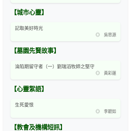
【城市心靈】
記取美好時光
◎ 吳思源
【墓園先賢故事】
淪陷期留守者（一）劉瑞滔牧師之堅守
◎ 黃彩蓮
【心靈絮語】
生死愛恨
◎ 李碧如
【教會及機構短訊】