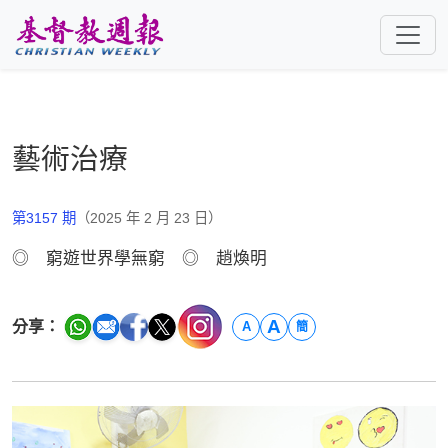
跳至主要內容
藝術治療
第3157 期
（2025 年 2 月 23 日）
◎ 窮遊世界學無窮 ◎ 趙煥明
A
分享：
A
簡