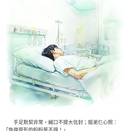
手足默契非常，緘口不提大信封；姐弟仨心照：
「恢復原形的盼盼惹不得！」