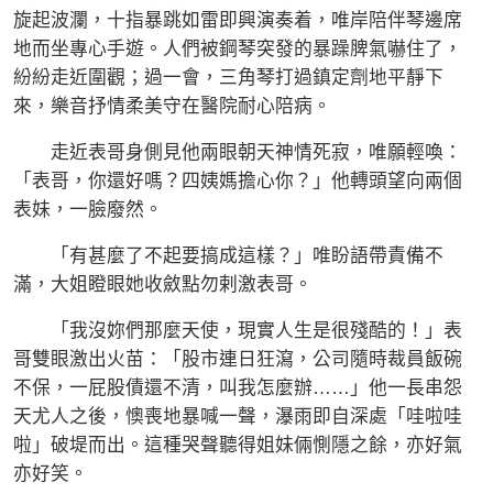
旋起波瀾，十指暴跳如雷即興演奏着，唯岸陪伴琴邊席
地而坐專心手遊。人們被鋼琴突發的暴躁脾氣嚇住了，
紛紛走近圍觀；過一會，三角琴打過鎮定劑地平靜下
來，樂音抒情柔美守在醫院耐心陪病。
走近表哥身側見他兩眼朝天神情死寂，唯願輕喚：
「表哥，你還好嗎？四姨媽擔心你？」他轉頭望向兩個
表妹，一臉廢然。
「有甚麼了不起要搞成這樣？」唯盼語帶責備不
滿，大姐瞪眼她收斂點勿剌激表哥。
「我沒妳們那麼天使，現實人生是很殘酷的！」表
哥雙眼激出火苗：「股市連日狂瀉，公司隨時裁員飯碗
不保，一屁股債還不清，叫我怎麼辦……」他一長串怨
天尤人之後，懊喪地暴喊一聲，瀑雨即自深處「哇啦哇
啦」破堤而出。這種哭聲聽得姐妹倆惻隱之餘，亦好氣
亦好笑。