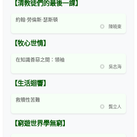
【清教徒們的最後一課】
約翰·勞倫斯·瑟斯頓
◎ 陳曉東
【牧心世情】
在知識善惡之間：領袖
◎ 吳志海
【生活迴響】
救贖性苦難
◎ 龔立人
【窮遊世界學無窮】