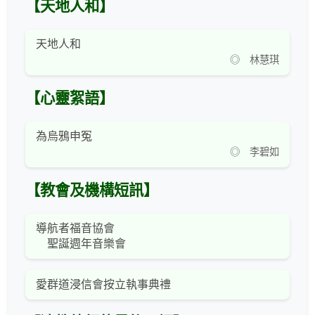
【天地人和】
天地人和
◎ 林慧琪
【心靈絮語】
為烏鴉申冤
◎ 李碧如
【教會及機構短訊】
導航者福音協會
聖誕週年音樂會
愛群道浸信會按立執事典禮