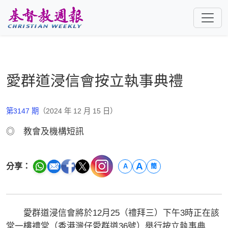
跳至主要內容
愛群道浸信會按立執事典禮
第3147 期
（2024 年 12 月 15 日）
◎ 教會及機構短訊
A
分享：
A
簡
愛群道浸信會將於12月25（禮拜三）下午3時正在該
堂一樓禮堂（香港灣仔愛群道36號）舉行按立執事典