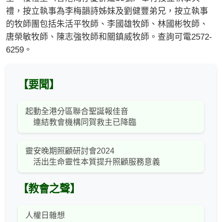
禮，按立執事為李梅韻詩姊妹及劉健豐弟兄，按立執事
的牧師團包括朱活平牧師、李國雄牧師、林國彬牧師、
唐榮敏牧師、陳志強牧師和關鎮威牧師。查詢可電2572-
6259。
【要聞】
起動全港分區聯合聖誕報佳音
連結教會機構同賀救主已降臨
靈安晚期照顧研討會2024
活出生命靈性本質提升照顧服務意義
【教會之聲】
人權日雜想