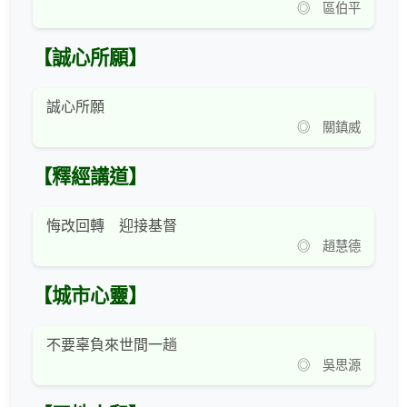
◎ 區伯平
【誠心所願】
誠心所願
◎ 關鎮威
【釋經講道】
悔改回轉 迎接基督
◎ 趙慧德
【城市心靈】
不要辜負來世間一趟
◎ 吳思源