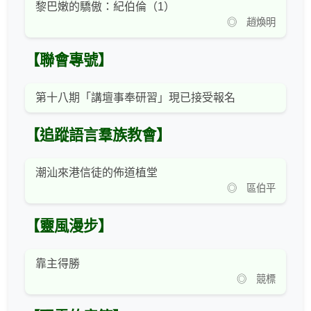
黎巴嫩的驕傲：紀伯倫（1）
◎ 趙煥明
【聯會專號】
第十八期「講壇事奉研習」現已接受報名
【追蹤語言羣族教會】
潮汕來港信徒的佈道植堂
◎ 區伯平
【靈風漫步】
靠主得勝
◎ 競標