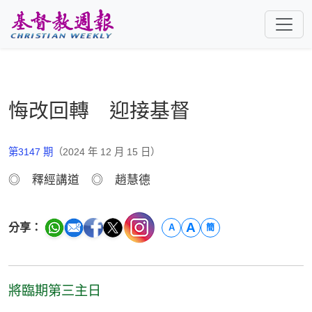
跳至主要內容
悔改回轉 迎接基督
第3147 期
（2024 年 12 月 15 日）
◎ 釋經講道 ◎ 趙慧德
A
分享：
A
簡
將臨期第三主日