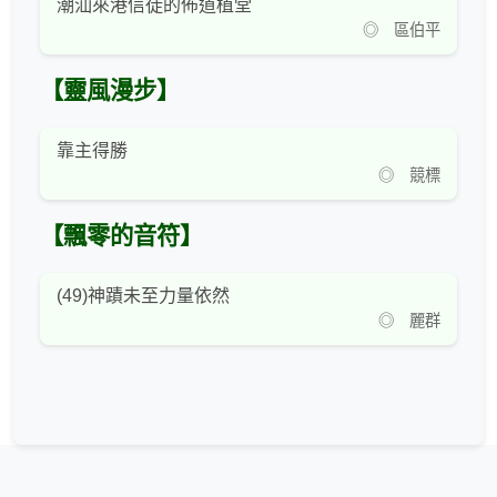
潮汕來港信徒的佈道植堂
◎ 區伯平
【靈風漫步】
靠主得勝
◎ 競標
【飄零的音符】
(49)神蹟未至力量依然
◎ 麗群