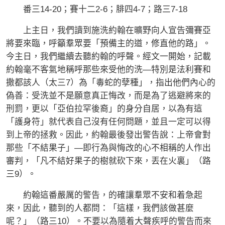
番三14-20；賽十二2-6；腓四4-7；路三7-18
上主日，我們讀到施洗約翰在曠野向人宣告彌賽亞
將要來臨，呼籲羣眾要「預備主的道，修直他的路」。
今主日，我們繼續去聽約翰的呼聲。經文一開始，記載
約翰毫不客氣地稱呼那些來受他的洗—特別是法利賽和
撒都該人（太三7）為「毒蛇的孽種」，指出他們內心的
偽善：受洗並不是願意真正悔改，而是為了逃避將來的
刑罰，更以「亞伯拉罕後裔」的身分自居，以為有這
「護身符」就代表自己沒有任何問題，並且一定可以得
到上帝的拯救。因此，約翰最後發出警告說：上帝會對
那些「不結果子」—即行為與悔改的心不相稱的人作出
審判，「凡不結好果子的樹就砍下來，丟在火裏」（路
三9）。
約翰這番嚴厲的警告，的確讓羣眾不安和着急起
來，因此，聽到的人都問：「這樣，我們該做甚麼
呢？」（路三10）。不要以為隨着大聲疾呼的警告而來