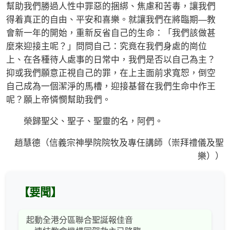
幫助我們勝過人性中罪惡的捆綁、焦慮和苦毒，讓我們
得着真正的自由、平安和喜樂。就讓我們在將臨期—教
會新一年的開始，重新反省自己的生命：「我們該做甚
麼來迎接主呢？」問問自己：究竟在我們身處的崗位
上、在各種待人處事的日常中，我們是否以自己為主？
抑或我們願意正視自己的罪，在上主面前求寬恕，倒空
自己成為一個潔淨的馬槽，迎接基督在我們生命中作王
呢？願上帝憐憫幫助我們。
榮歸聖父、聖子、聖靈的名，阿們。
趙慧德（信義宗神學院院牧及專任講師（崇拜禮儀及聖
樂））
【要聞】
起動全港分區聯合聖誕報佳音