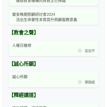
連結教會機構同賀救主已降臨
靈安晚期照顧研討會2024
活出生命靈性本質提升照顧服務意義
【教會之聲】
人權日雜想
◎ 區伯平
【誠心所願】
誠心所願
◎ 關鎮威
【釋經講道】