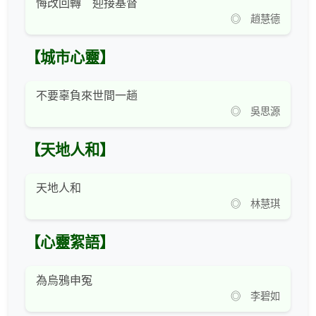
悔改回轉 迎接基督
◎ 趙慧德
【城市心靈】
不要辜負來世間一趟
◎ 吳思源
【天地人和】
天地人和
◎ 林慧琪
【心靈絮語】
為烏鴉申冤
◎ 李碧如