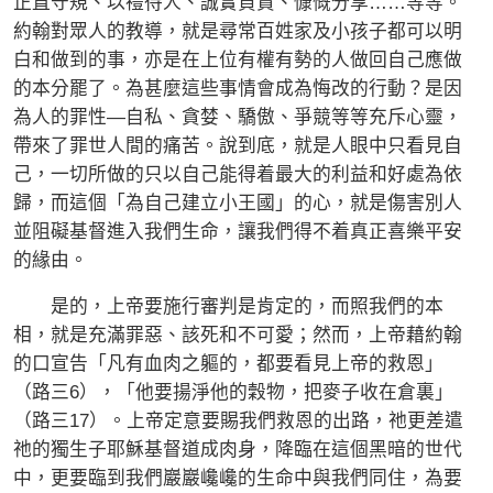
正直守規、以禮待人、誠實負責、慷慨分享……等等。
約翰對眾人的教導，就是尋常百姓家及小孩子都可以明
白和做到的事，亦是在上位有權有勢的人做回自己應做
的本分罷了。為甚麼這些事情會成為悔改的行動？是因
為人的罪性—自私、貪婪、驕傲、爭競等等充斥心靈，
帶來了罪世人間的痛苦。說到底，就是人眼中只看見自
己，一切所做的只以自己能得着最大的利益和好處為依
歸，而這個「為自己建立小王國」的心，就是傷害別人
並阻礙基督進入我們生命，讓我們得不着真正喜樂平安
的緣由。
是的，上帝要施行審判是肯定的，而照我們的本
相，就是充滿罪惡、該死和不可愛；然而，上帝藉約翰
的口宣告「凡有血肉之軀的，都要看見上帝的救恩」
（路三6），「他要揚淨他的穀物，把麥子收在倉裏」
（路三17）。上帝定意要賜我們救恩的出路，祂更差遣
祂的獨生子耶穌基督道成肉身，降臨在這個黑暗的世代
中，更要臨到我們巖巖巉巉的生命中與我們同住，為要