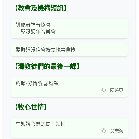
【教會及機構短訊】
導航者福音協會
聖誕週年音樂會
愛群道浸信會按立執事典禮
【清教徒們的最後一課】
約翰·勞倫斯·瑟斯頓
◎ 陳曉東
【牧心世情】
在知識善惡之間：領袖
◎ 吳志海