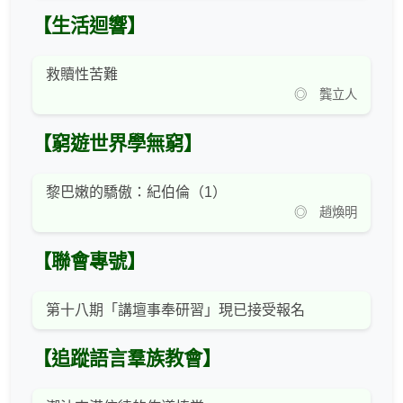
【生活迴響】
救贖性苦難
◎ 龔立人
【窮遊世界學無窮】
黎巴嫩的驕傲：紀伯倫（1）
◎ 趙煥明
【聯會專號】
第十八期「講壇事奉研習」現已接受報名
【追蹤語言羣族教會】