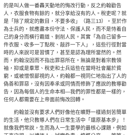
的是叫人做一番轟天動地的悔改行動，反之約翰勸告
人，衣服食物有餘的，就分享給沒有的人。稅吏呢？就
是「除了規定的數目，不要多收」（路三13）。至於作
為士兵的，就應盡本份守法、保護人民，而不是恃着自
己的身分而橫行霸道、剝削人民。其實「為自己留多一
件衣服、收多一丁點稅、敲詐一下人」，這些行徑對當
時的人來說可是習慣了，甚至是認為理所當然的。然
而，約翰沒因而不指出罪惡所在。無論是對着宗教領
袖，抑或是羣眾、稅吏和士兵這些在當時社會屬於貧
窮，或被憎恨鄙視的人，約翰都一視同仁地指出了人的
偽善和罪惡，沒有因奉承或同情而修飾了應說的教導勸
告，因為每個人的生命本相—我們的罪性都是一樣的，
任何人都需要在上帝面前悔改回轉。
約翰並沒有要求人們好像他在曠野一樣過刻苦簡單
的生活，他只教導人們在日常生活中「還原基本步」！
就像我們常說，生而為人一生要學的最核心課題，例如