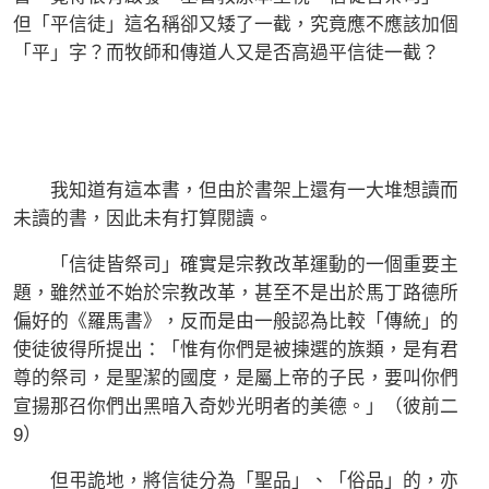
但「平信徒」這名稱卻又矮了一截，究竟應不應該加個
「平」字？而牧師和傳道人又是否高過平信徒一截？
我知道有這本書，但由於書架上還有一大堆想讀而
未讀的書，因此未有打算閱讀。
「信徒皆祭司」確實是宗教改革運動的一個重要主
題，雖然並不始於宗教改革，甚至不是出於馬丁路德所
偏好的《羅馬書》，反而是由一般認為比較「傳統」的
使徒彼得所提出：「惟有你們是被揀選的族類，是有君
尊的祭司，是聖潔的國度，是屬上帝的子民，要叫你們
宣揚那召你們出黑暗入奇妙光明者的美德。」（彼前二
9）
但弔詭地，將信徒分為「聖品」、「俗品」的，亦