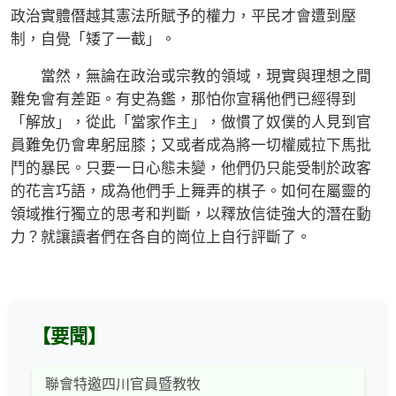
政治實體僭越其憲法所賦予的權力，平民才會遭到壓
制，自覺「矮了一截」。
當然，無論在政治或宗教的領域，現實與理想之間
難免會有差距。有史為鑑，那怕你宣稱他們已經得到
「解放」，從此「當家作主」，做慣了奴僕的人見到官
員難免仍會卑躬屈膝；又或者成為將一切權威拉下馬批
鬥的暴民。只要一日心態未變，他們仍只能受制於政客
的花言巧語，成為他們手上舞弄的棋子。如何在屬靈的
領域推行獨立的思考和判斷，以釋放信徒強大的潛在動
力？就讓讀者們在各自的崗位上自行評斷了。
【要聞】
聯會特邀四川官員暨教牧