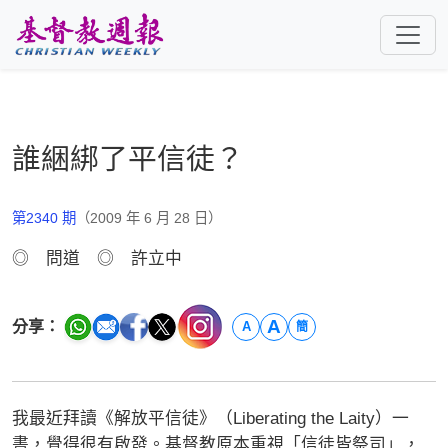
跳至主要內容
誰綑綁了平信徒？
第2340 期
（2009 年 6 月 28 日）
◎ 問道 ◎ 許立中
A
分享：
A
簡
我最近拜讀《解放平信徒》（Liberating the Laity）一
書，覺得很有啟發。基督教原本重視「信徒皆祭司」，