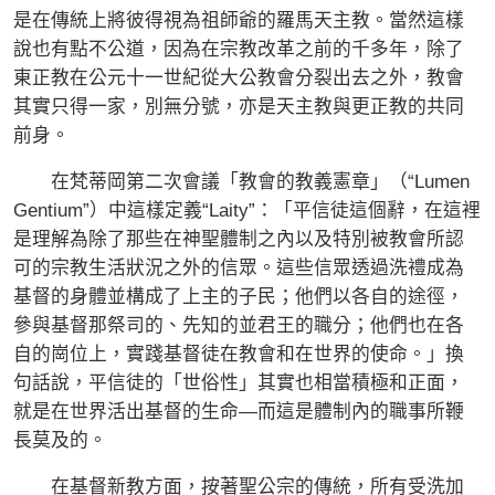
是在傳統上將彼得視為祖師爺的羅馬天主教。當然這樣
說也有點不公道，因為在宗教改革之前的千多年，除了
東正教在公元十一世紀從大公教會分裂出去之外，教會
其實只得一家，別無分號，亦是天主教與更正教的共同
前身。
在梵蒂岡第二次會議「教會的教義憲章」（“Lumen
Gentium”）中這樣定義“Laity”：「平信徒這個辭，在這裡
是理解為除了那些在神聖體制之內以及特別被教會所認
可的宗教生活狀況之外的信眾。這些信眾透過洗禮成為
基督的身體並構成了上主的子民；他們以各自的途徑，
參與基督那祭司的、先知的並君王的職分；他們也在各
自的崗位上，實踐基督徒在教會和在世界的使命。」換
句話說，平信徒的「世俗性」其實也相當積極和正面，
就是在世界活出基督的生命—而這是體制內的職事所鞭
長莫及的。
在基督新教方面，按著聖公宗的傳統，所有受洗加