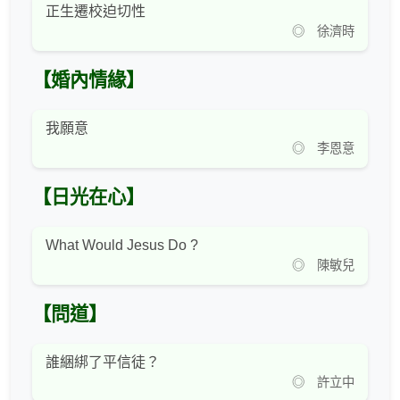
正生遷校迫切性
◎ 徐濟時
【婚內情緣】
我願意
◎ 李恩意
【日光在心】
What Would Jesus Do ?
◎ 陳敏兒
【問道】
誰綑綁了平信徒？
◎ 許立中