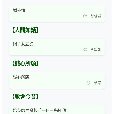
婚外情
◎ 彭錦威
【人間如話】
與子女立約
◎ 李碧如
【誠心所願】
誠心所願
◎ 梁銘
【教會今昔】
培英師生發起「一日一先運動」