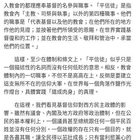
入教會的都理應奉基督的名參與職事。「平信徒」是指
教會內「主教、司祭與執事」以外的第四種職事。他們
的職事是「代表基督以及他的教會；在他們所在的地方
作他的見證；並按著他們所領受的恩賜，在世界實踐基
督復和的工作；並在教會的生活、敬拜和管治中，承當
他們的位置。」
這樣，至少在體制和條文上，「平信徒」似乎只是
一個描述性的名詞而沒有任何低貶的意思。相反，教會
體制內的一切職事，不但不是高高在上，反倒是要建立
這支無所不在的信仰大軍，在世界每一個角落作鹽作光
作燈台，具體實踐「道成肉身」的真理。
在這裡，我們看見基督信仰對西方民主政體的影
響。雖然有議會、內閣及地方政府等政治體制，但在公
民的基本權利上，一個議員甚至總統跟任何一個平民百
姓並沒有任何分別。一個政權的存在只有一個目的，就
是各盡其職，讓全民得以茁壯成長；只有當利慾薰心的