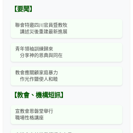
【要聞】
聯會特邀四川官員暨教牧
講述災後重建最新進展
青年領袖訓練歸來
分享神的恩典與同在
教會應關顧家庭暴力
作光作鹽使人和睦
【教會、機構短訊】
宣教會恩磐堂舉行
職場性格講座