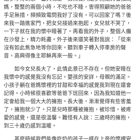
媽，整整的兩個小時，不吃也不睡，害得照顧她的爸爸
手足無措，頻頻致電問我好了沒有，可以回家了嗎？後
來我一踏進家門，把女兒接過來抱起，女兒就不哭了，
一下子就在我的懷中睡著了。再看我的外子，整個人癱
在沙發上，精力耗盡。外子後來還笑著對我說：「從來
沒有如此焦急地等你回來。聽到車子轉入停車房的聲
音，高興得像主耶穌再來一般。」
如今女兒長大了，此情此景已不存在。但她安睡在
我懷中的感覺我沒有忘記。嬰孩的安詳，母親的滿足。
小孩子躺在爸媽懷裡的甘甜和幸福的感覺我到現在還會
記得。小時候很喜歡等爸爸下班回來，因為我知道他一
定會給我一個大大的擁抱。長大後，漸漸覺得有些害羞
了，擁抱就少了。只是兒時那種被擁抱，被珍惜，被疼
愛的感覺，還是很溫馨。難怪有人說：三歲時的擁抱，
到三十歲仍感到溫暖。
甚麼時候我們能像吃奶的孩子一樣在上帝的懷裡安