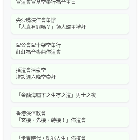
宣道會宣基堂舉行福音主日
尖沙嘴浸信會舉辦
「人真有罪嗎？」領人歸主禮拜
聖公會聖十架堂舉行
紅虹福音粵曲佈道會
播道會活泉堂
增設週六晚堂崇拜
「金融海嘯下之生存之道」男士之夜
香港浸信教會
「玄機、先機、轉機！」佈道會
「步豐時代，凱兆人生」佈道會