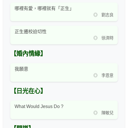
哪裡有愛，哪裡就有「正生」
◎ 劉志良
正生遷校迫切性
◎ 徐濟時
【婚內情緣】
我願意
◎ 李恩意
【日光在心】
What Would Jesus Do ?
◎ 陳敏兒