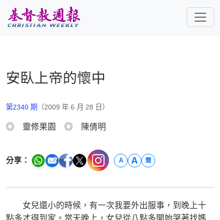
跳至主要內容
安臥上帝的懷中
第2340 期
（2009 年 6 月 28 日）
◎ 靈修果園 ◎ 陳倩明
A
分享：
A
簡
女兒還小的時候，有一次我要外出服事，到晚上十
點多才得到家。當天晚上，女兒從八點多開始哭著找媽