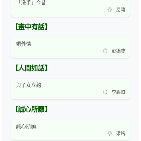
「洗手」今昔
◎ 昂嘯
【畫中有話】
婚外情
◎ 彭錦威
【人間如話】
與子女立約
◎ 李碧如
【誠心所願】
誠心所願
◎ 梁銘