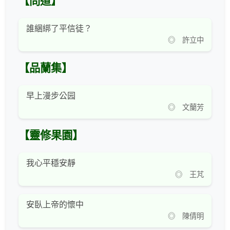
【問道】
誰綑綁了平信徒？
◎ 許立中
【品蘭集】
早上漫步公园
◎ 文蘭芳
【靈修果園】
我心平穩安靜
◎ 王芃
安臥上帝的懷中
◎ 陳倩明