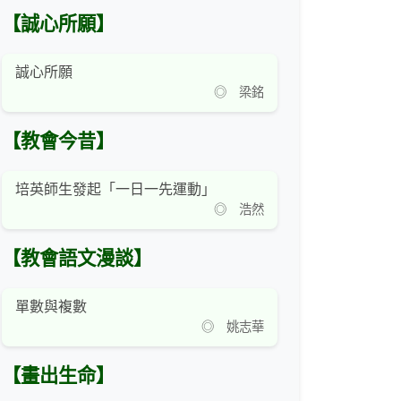
【誠心所願】
誠心所願
◎ 梁銘
【教會今昔】
培英師生發起「一日一先運動」
◎ 浩然
【教會語文漫談】
單數與複數
◎ 姚志華
【畫出生命】