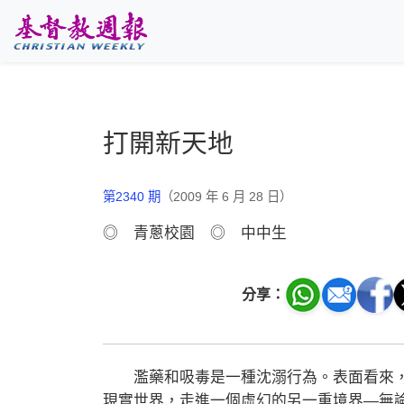
跳至主要內容
打開新天地
第2340 期
（2009 年 6 月 28 日）
◎ 青蔥校園 ◎ 中中生
分享：
濫藥和吸毒是一種沈溺行為。表面看來，
現實世界，走進一個虛幻的另一重境界—無