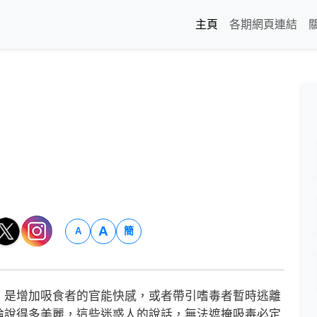
主頁
各期網頁連結
A
簡
A
是增加吸食者的官能快感，或者帶引嗜毒者暫時逃離
論說得多美麗，這些迷惑人的說話，無法遮掩吸毒必定