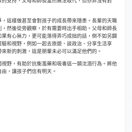
輩的支持，父母和師長當然無法取代，但亦非沒有對
，這樣做甚至會對孩子的成長帶來隱患。長輩的天職
則，然後從旁觀察，於有需要時出手相助。父母和師長
如果有心無力，更可能落得弄巧成拙的話，倒不如另闢
經驗和視野，例如一起去旅遊、談政治、分享生活享
帶來新的刺激，這是朋輩未必可以滿足他們的。
視野，有助於抗衡濫藥和吸毒這一類沈溺行為。將他
自由，讓孩子們信有明天。