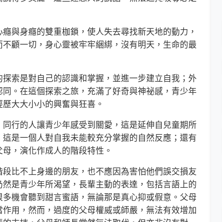
癮與身癮的雙重枷鎖，使人失去尋找新天地的動力，
而不顧一切，身心靈被牢牢綑綁，沒有明天，生命的最
探索是對自己的認識和掌握，並進一步建立自我；外
認同。在這個探索之旅，充滿了好奇與神祕感，青少年
經歷大大小小的興奮與狂喜。
同行的人讓青少年感受到關愛，這是延伸自兒童期所
，這是一個人對自我未能較充分掌握的自然反應；還有
父母，演化作成人的階段特性。
段比不上身邊的朋友，也不應因為害怕他們誤交損友
仍然是青少年所渴望，長輩主動的表達，包括言語上的
很多機會聽到甜言蜜語，無論那是真心抑或假意。父母
當作用，然而，過度的父母權威或師嚴，無法有效增加