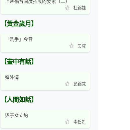
上帝福音國度拓展的要素（二）
◎ 杜錦雄
【黃金歲月】
「洗手」今昔
◎ 昂嘯
【畫中有話】
婚外情
◎ 彭錦威
【人間如話】
與子女立約
◎ 李碧如