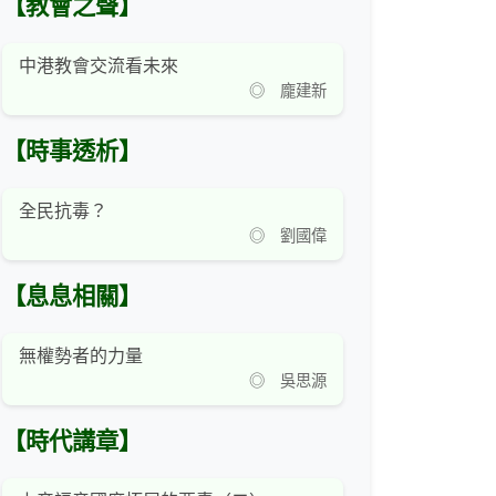
【教會之聲】
中港教會交流看未來
◎ 龐建新
【時事透析】
全民抗毒？
◎ 劉國偉
【息息相關】
無權勢者的力量
◎ 吳思源
【時代講章】