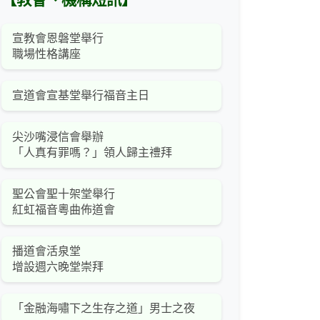
【教會、機構短訊】
宣教會恩磐堂舉行
職場性格講座
宣道會宣基堂舉行福音主日
尖沙嘴浸信會舉辦
「人真有罪嗎？」領人歸主禮拜
聖公會聖十架堂舉行
紅虹福音粵曲佈道會
播道會活泉堂
增設週六晚堂崇拜
「金融海嘯下之生存之道」男士之夜