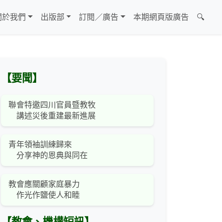
關於我們
出版部
訂閱／廣告
本期網頁版廣告
🔍
【要聞】
聯會特邀四川官員暨教牧
講述災後重建最新進展
青年領袖訓練歸來
分享神的恩典與同在
教會應關顧家庭暴力
作光作鹽使人和睦