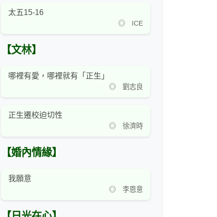
太五15-16
◎ ICE
【文林】
哪裡有愛，哪裡就有「正生」
◎ 劉志良
正生遷校迫切性
◎ 徐濟時
【婚內情緣】
我願意
◎ 李恩意
【日光在心】