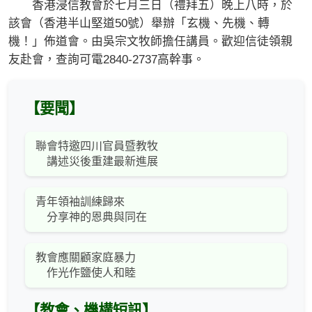
香港浸信教會於七月三日（禮拜五）晚上八時，於
該會（香港半山堅道50號）舉辦「玄機、先機、轉
機！」佈道會。由吳宗文牧師擔任講員。歡迎信徒領親
友赴會，查詢可電2840-2737高幹事。
【要聞】
聯會特邀四川官員暨教牧
講述災後重建最新進展
青年領袖訓練歸來
分享神的恩典與同在
教會應關顧家庭暴力
作光作鹽使人和睦
【教會、機構短訊】