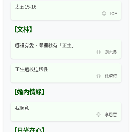
太五15-16
◎ ICE
【文林】
哪裡有愛，哪裡就有「正生」
◎ 劉志良
正生遷校迫切性
◎ 徐濟時
【婚內情緣】
我願意
◎ 李恩意
【日光在心】