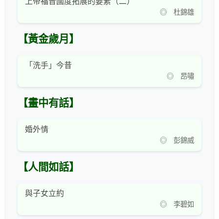
上帝福音國度拓展的要素（二）
◎ 杜錦雄
【黃金歲月】
「洗手」今昔
◎ 昂嘯
【畫中有話】
婚外情
◎ 彭錦威
【人間如話】
與子女立約
◎ 李碧如