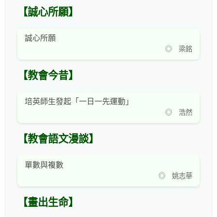
【誠心所願】
誠心所願
◎ 梁銘
【教會今昔】
培英師生發起「一日一先運動」
◎ 浩然
【教會語文漫談】
單數與複數
◎ 姚志華
【畫出生命】