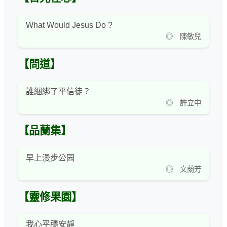
What Would Jesus Do ?
◎ 陳敏兒
【問道】
誰綑綁了平信徒？
◎ 許立中
【品蘭集】
早上漫步公园
◎ 文蘭芳
【靈修果園】
我心平穩安靜