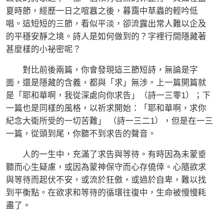
夏時節，經歷一日之喧囂之後，暮靄中草蟲的輕吟低
唱。這短短的三節，看似平淡，卻流露出常人難以企及
的平穩安靜之境。詩人是如何做到的？字裡行間隱藏著
甚麼樣的小祕密呢？
對比前後兩篇，你會發現這三節短詩，無論是字
面，還是隱藏的含義，都與「求」無涉。上一篇開篇就
是「耶和華啊，我從深處向你求告」（詩一三零1）；下
一篇也是同樣的風格，以祈求開始：「耶和華啊，求你
紀念大衛所受的一切苦難」 （詩一三二1），但是在一三
一篇，從頭到尾，你聽不到求告的聲音。
人的一生中，充滿了求告與等待。有時因為未蒙垂
聽而心生疑慮，或因為蒙神保守而心存僥倖。心隨欲求
與等待而起伏不安，或流於狂傲，或過於自卑，難以找
到平衡點。在欲求和等待的循環往復中，生命被慢慢耗
盡了。