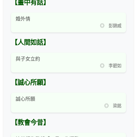
【畫中有話】
婚外情
◎ 彭錦威
【人間如話】
與子女立約
◎ 李碧如
【誠心所願】
誠心所願
◎ 梁銘
【教會今昔】