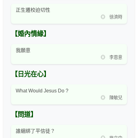
正生遷校迫切性
◎ 徐濟時
【婚內情緣】
我願意
◎ 李恩意
【日光在心】
What Would Jesus Do ?
◎ 陳敏兒
【問道】
誰綑綁了平信徒？