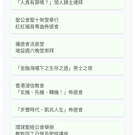
「人真有罪嗎？」領人歸主禮拜
聖公會聖十架堂舉行
紅虹福音粵曲佈道會
播道會活泉堂
增設週六晚堂崇拜
「金融海嘯下之生存之道」男士之夜
香港浸信教會
「玄機、先機、轉機！」佈道會
「步豐時代，凱兆人生」佈道會
環球聖經公會舉辦
教牧同工日營及聖經講座