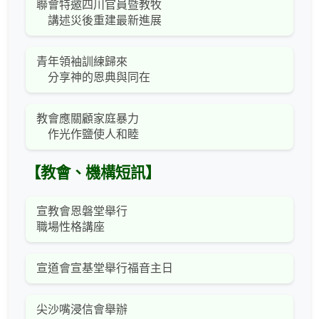
聯會特邀四川官員暨教牧
講述災後重建最新進展
青年領袖訓練歸來
分享神的恩典與同在
教會應關顧家庭暴力
作光作鹽使人和睦
【教會、機構短訊】
宣教會恩磐堂舉行
職場性格講座
宣道會宣基堂舉行福音主日
尖沙嘴浸信會舉辦