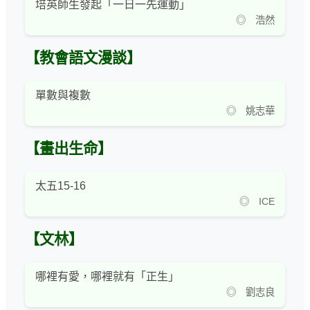
培英師生發起「一日一先運動」
◎ 浩然
【教會語文漫談】
單數與複數
◎ 姚志華
【畫出生命】
太五15-16
◎ ICE
【文林】
哪裡有愛，哪裡就有「正生」
◎ 劉志良