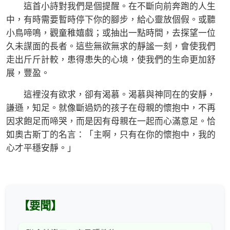
這首小詩對我們是個提醒。在不斷向前奔跑的人生
中，有時需要暫時停下你的腳步，給心靈放個假。或聽
小鳥啼鳴，觀童稚嬉戲；或抽出一點時間，去探望一位
久未謀面的長者。這些無欲無求的靜謐一刻，會使我們
走出斤斤計較，患得患失的心境，使我們的生命更加舒
展，豐盈。
這裡沒有欲求，卻有渴慕。渴慕與神同在的安靜，
謙遜，知足。就像斷過奶的孩子在母親的懷抱中，不再
因求飽足而啼哭，而是因有母親在一起而心滿意足。恰
如奧古斯丁的名言：「主啊，只有在你的懷抱中，我的
心才平穩安靜。」
【要聞】