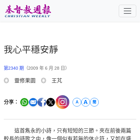
跳至主要內容
我心平穩安靜
第2340 期
（2009 年 6 月 28 日）
◎ 靈修果園 ◎ 王芃
A
分享：
A
簡
這首雋永的小詩，只有短短的三節。夾在前後兩篇
較長的詩歌之中，像一個似有若無的休止符，又如在盛