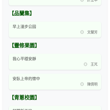
◎ 許立中
【品蘭集】
早上漫步公园
◎ 文蘭芳
【靈修果園】
我心平穩安靜
◎ 王芃
安臥上帝的懷中
◎ 陳倩明
【青蔥校園】