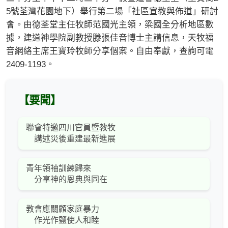
5號荃灣花園地下）舉行第二場「社區宣教與佈道」研討
會。由德荃堂主任牧師范國光主領，梁國全分析地區數
據，建道神學院副教授滕張佳音博士主講信息，天牧福
音網絡主席王寶玲牧師分享個案。自由奉獻，查詢可電
2409-1193。
【要聞】
聯會特邀四川官員暨教牧
講述災後重建最新進展
青年領袖訓練歸來
分享神的恩典與同在
教會應關顧家庭暴力
作光作鹽使人和睦