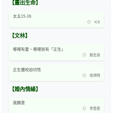
【畫出生命】
太五15-16
◎ ICE
【文林】
哪裡有愛，哪裡就有「正生」
◎ 劉志良
正生遷校迫切性
◎ 徐濟時
【婚內情緣】
我願意
◎ 李恩意