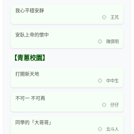
我心平穩安靜
◎ 王芃
安臥上帝的懷中
◎ 陳倩明
【青蔥校園】
打開新天地
◎ 中中生
不可一 不可再
◎ 仔仔
同學的「大哥哥」
◎ 北斗人