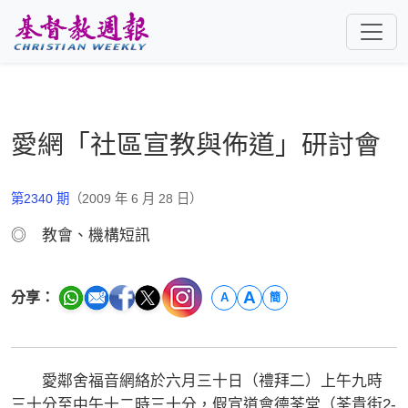
跳至主要內容
愛網「社區宣教與佈道」研討會
第2340 期
（2009 年 6 月 28 日）
◎ 教會、機構短訊
A
分享：
A
簡
愛鄰舍福音網絡於六月三十日（禮拜二）上午九時
三十分至中午十二時三十分，假宣道會德荃堂（荃貴街2-