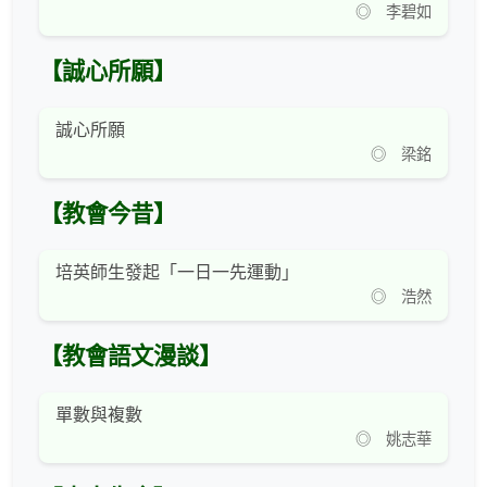
◎ 李碧如
【誠心所願】
誠心所願
◎ 梁銘
【教會今昔】
培英師生發起「一日一先運動」
◎ 浩然
【教會語文漫談】
單數與複數
◎ 姚志華