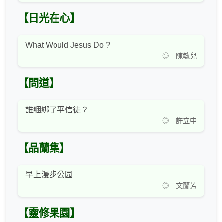
【日光在心】
What Would Jesus Do ?
◎ 陳敏兒
【問道】
誰綑綁了平信徒？
◎ 許立中
【品蘭集】
早上漫步公园
◎ 文蘭芳
【靈修果園】