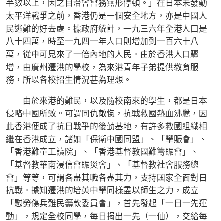
半數以上，因之自治會會務無形停頓。」在日本未發動
太平洋戰爭之前，香港仍是一個安全地方，亦是中國人
民逃難的好去處。據政府統計，一九三六年全港人口是
八十四萬，時至一九四一年人口則增加到一百六十八
萬，從中可見來了一倍內地的人民。由於香港人口驟
增，由廣州遷港的學校，為來港青年子弟提供教育服
務，所以各校招生情況甚為理想。
由於來港的難民，以及隨校南來的學生，都是日本
侵略中國所致。可謂同仇敵愾，抗戰救國熱血沸騰，因
此香港便成了抗日戰爭的後勤基地，有許多救國組織相
繼在香港成立，諸如「保衛中國同盟」、「學賑會」、
「香港難童工讀院」、「香港基督教國難籌賑會」、
「基督教華南浸信會賑災會」、「基督教社會服務總
會」等等，可謂各盡其職各盡其力，支持國家全面對日
抗戰。據知遷港的培英中學同樣盡以師生之力，成立
「慰勞傷兵難民籌款委員會」，首先發起「一日一先運
動」，規定全校同學，每日捐出一先（一仙），交給每