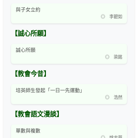
與子女立約
◎ 李碧如
【誠心所願】
誠心所願
◎ 梁銘
【教會今昔】
培英師生發起「一日一先運動」
◎ 浩然
【教會語文漫談】
單數與複數
◎ 姚志華