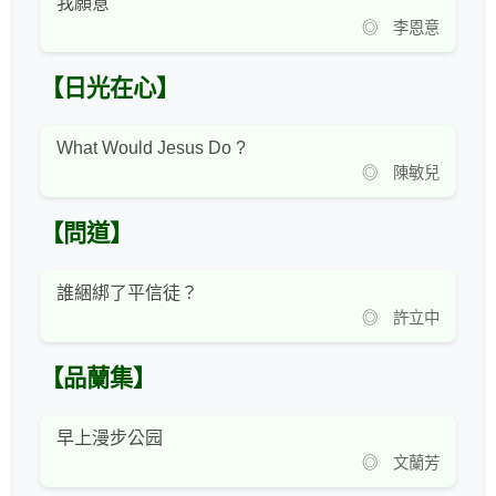
我願意
◎ 李恩意
【日光在心】
What Would Jesus Do ?
◎ 陳敏兒
【問道】
誰綑綁了平信徒？
◎ 許立中
【品蘭集】
早上漫步公园
◎ 文蘭芳