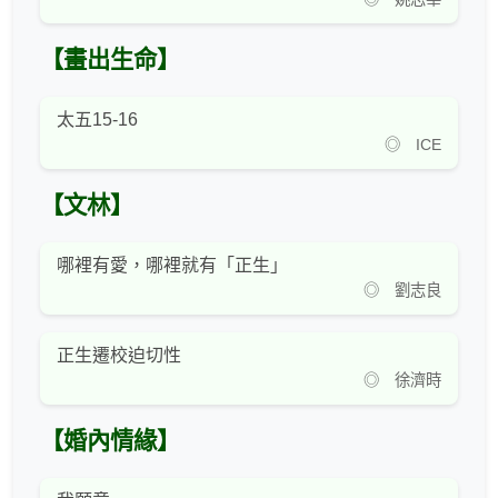
【畫出生命】
太五15-16
◎ ICE
【文林】
哪裡有愛，哪裡就有「正生」
◎ 劉志良
正生遷校迫切性
◎ 徐濟時
【婚內情緣】