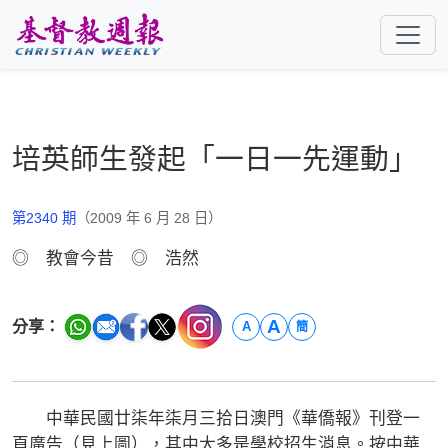
跳至主要內容
培英師生發起「一日一先運動」
第2340 期
（2009 年 6 月 28 日）
◎ 教會今昔 ◎ 浩然
A
分享：
A
簡
中華民國廿柒年柒月三拾日澳門《華僑報》刊登一
頁廣告（見上圖），其中大多是學校招生消息。按中華