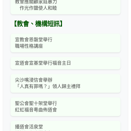
教會應關顧家庭暴力
作光作鹽使人和睦
【教會、機構短訊】
宣教會恩磐堂舉行
職場性格講座
宣道會宣基堂舉行福音主日
尖沙嘴浸信會舉辦
「人真有罪嗎？」領人歸主禮拜
聖公會聖十架堂舉行
紅虹福音粵曲佈道會
播道會活泉堂