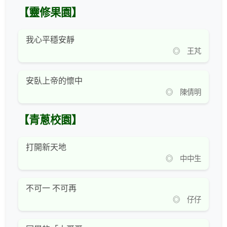
【靈修果園】
我心平穩安靜
◎ 王芃
安臥上帝的懷中
◎ 陳倩明
【青蔥校園】
打開新天地
◎ 中中生
不可一 不可再
◎ 仔仔