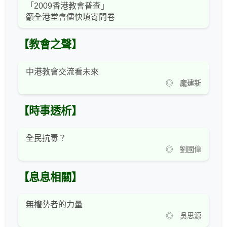
「2009香港教會普查」
籲全港堂會儘快填寄問卷
【教會之聲】
中港教會交流看未來
◎ 龐建新
【時事透析】
全民抗毒？
◎ 劉國偉
【息息相關】
無權勢者的力量
◎ 吳思源