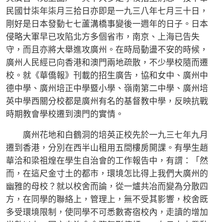
民國廿柒年柒月三拾日亦即是一九三八年七月三十日，
剛好是日本發動七七蘆溝橋事變後一週年的日子。日本
侵略大軍早已攻陷北方多個省市，南京、上海已告失
守，而且亦將大舉進攻廣州。在時局動盪不安的時候，
廣州人民經已向香港和澳門兩地疏散，不少學校隨而遷
校。就《華僑報》刊載的招生廣告，協和女中、廣州中
德中學、廣州培正中學暨小學、嶺南第二中學、廣州培
英中學西關分校都是廣州有名的基督教中學，反映抗戰
時期教會學校遷到澳門的實情。
廣州花地和白鶴洞的培英正校先於一九三七年九月
遷到香港，分別在西半山租用五間樓房開課。有學生趙
華洽和梁祖煌在學生自治會的工作報告中，有謂：「然
而，在這尺金寸土的都市，環境怎比得上我們大廣州的
幽雅的母校？就以校舍而論，從一爐共冶而變為分散四
方，在同學的聯絡上，管理上，無不受其影響，校舍既
多受環境限制，使同學不可悉數寄宿校內，走讀的增加