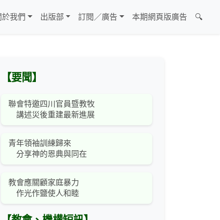
關於我們
出版部
訂閱／廣告
本期網頁版廣告
🔍
【要聞】
聯會特邀四川官員暨教牧
講述災後重建最新進展
青年領袖訓練歸來
分享神的恩典與同在
教會應關顧家庭暴力
作光作鹽使人和睦