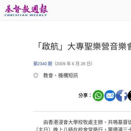
跳至主要內容
「啟航」大專聖樂營音樂
第2340 期
（2009 年 6 月 28 日）
◎ 教會、機構短訊
分享：
由香港浸會大學校牧處主辦、共鳴基督徒
（主日）晚上八時在校會堂舉行，票價港三