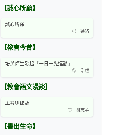
【誠心所願】
誠心所願
◎ 梁銘
【教會今昔】
培英師生發起「一日一先運動」
◎ 浩然
【教會語文漫談】
單數與複數
◎ 姚志華
【畫出生命】