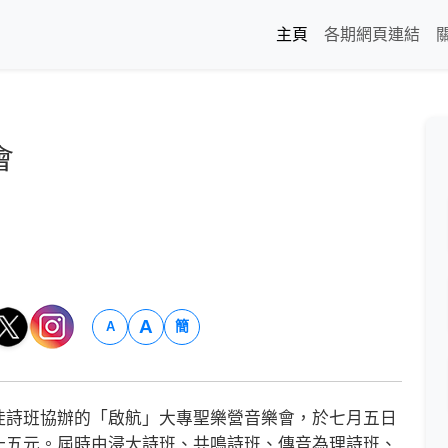
主頁
各期網頁連結
會
A
簡
A
詩班協辦的「啟航」大專聖樂營音樂會，於七月五日
十五元。屆時由浸大詩班、共鳴詩班、傳音為理詩班、