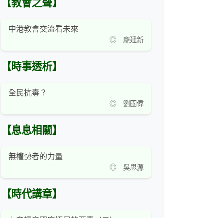
【教會之聲】
中港教會交流看未來
◎ 龐建新
【時事透析】
全民抗毒？
◎ 劉國偉
【息息相關】
無權勢者的力量
◎ 吳思源
【時代講章】