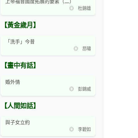
上帝福音國度拓展的要素（二）
◎ 杜錦雄
【黃金歲月】
「洗手」今昔
◎ 昂嘯
【畫中有話】
婚外情
◎ 彭錦威
【人間如話】
與子女立約
◎ 李碧如