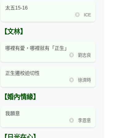
太五15-16
◎ ICE
【文林】
哪裡有愛，哪裡就有「正生」
◎ 劉志良
正生遷校迫切性
◎ 徐濟時
【婚內情緣】
我願意
◎ 李恩意
【日光在心】