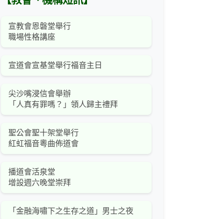
【教會、機構短訊】
宣教會恩磐堂舉行
職場性格講座
宣道會宣基堂舉行福音主日
尖沙嘴浸信會舉辦
「人真有罪嗎？」領人歸主禮拜
聖公會聖十架堂舉行
紅虹福音粵曲佈道會
播道會活泉堂
增設週六晚堂崇拜
「金融海嘯下之生存之道」男士之夜