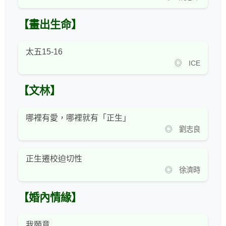
【畫出生命】
太五15-16
◎ ICE
【文林】
哪裡有愛，哪裡就有「正生」
◎ 劉志良
正生遷校迫切性
◎ 徐濟時
【婚內情緣】
我願意