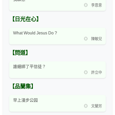
◎ 李恩意
【日光在心】
What Would Jesus Do ?
◎ 陳敏兒
【問道】
誰綑綁了平信徒？
◎ 許立中
【品蘭集】
早上漫步公园
◎ 文蘭芳