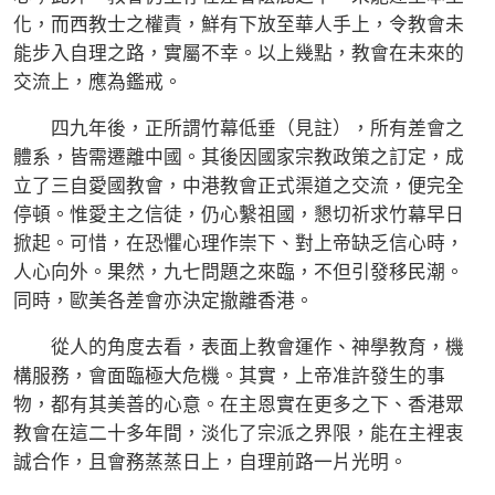
化，而西教士之權責，鮮有下放至華人手上，令教會未
能步入自理之路，實屬不幸。以上幾點，教會在未來的
交流上，應為鑑戒。
四九年後，正所謂竹幕低垂（見註），所有差會之
體系，皆需遷離中國。其後因國家宗教政策之訂定，成
立了三自愛國教會，中港教會正式渠道之交流，便完全
停頓。惟愛主之信徒，仍心繫祖國，懇切祈求竹幕早日
掀起。可惜，在恐懼心理作崇下、對上帝缺乏信心時，
人心向外。果然，九七問題之來臨，不但引發移民潮。
同時，歐美各差會亦決定撤離香港。
從人的角度去看，表面上教會運作、神學教育，機
構服務，會面臨極大危機。其實，上帝准許發生的事
物，都有其美善的心意。在主恩實在更多之下、香港眾
教會在這二十多年間，淡化了宗派之界限，能在主裡衷
誠合作，且會務蒸蒸日上，自理前路一片光明。