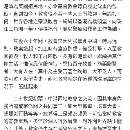
港淪為英國殖民地，亦令基督教會背負歷史沈重的包
袱，直到如今，教會得不著一些人士所歡迎。無論如
何，世界各地之宗派教會，紛紛以香港為橋頭堡，向珠
江三角洲一帶，傳揚福音，並以醫療和教育工作為輔。
其後六十年間，教會常因列強蠶食中國、時局混
亂、教案迭起，加上時有瘟疫肆虐，備受打擊，以至教
堂被毀，牧人和羊群四散，多有逃港暫避，繼續過其信
仰生活。惟信靠信服神旨，堅持留守牧養、施藥贈醫
者，大有人在。其中為主受苦甚至殉道，大不乏人，可
歌可泣，永留青史。兩地教會就是在這種循環演繹的情
況下，茁壯起來。
二十世紀初葉，中港兩地教會之交流，因其本身內
務所需或宗派間之共同事工，如大型佈道、培靈大會、
或賑災行動等等，總算得上是頗為頻繁。可惜當時教會
的宣教重點，多流於個人得救層面，對外間世界缺少關
心；此外，教會仍生存在差會蔭庇之下，未能達至本土