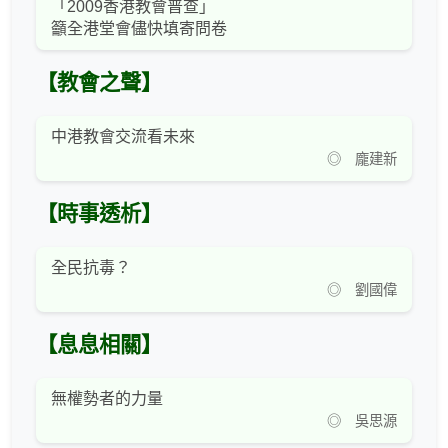
「2009香港教會普查」
籲全港堂會儘快填寄問卷
【教會之聲】
中港教會交流看未來
◎ 龐建新
【時事透析】
全民抗毒？
◎ 劉國偉
【息息相關】
無權勢者的力量
◎ 吳思源