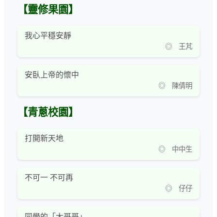
【靈修果園】
我心平穩安靜
◎ 王芃
安臥上帝的懷中
◎ 陳倩明
【青蔥校園】
打開新天地
◎ 中中生
不可一 不可再
◎ 仔仔
同學的「大哥哥」