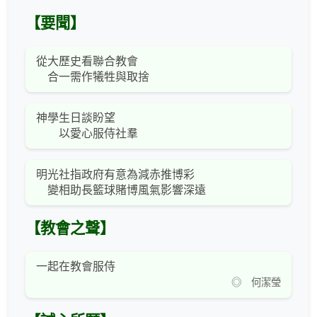
【要聞】
從大歷史看聯合教會
合一需作犧牲與取捨
神學生日談盼望
以愛心服侍社羣
明光社指政府有意為減赤推博彩
變相助長籃球賭博風氣影響深遠
【教會之聲】
一起在教會服侍
◎ 何潔瑩