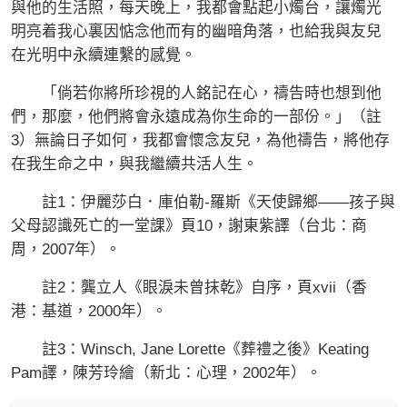
與他的生活照，每天晚上，我都會點起小燭台，讓燭光
明亮着我心裏因惦念他而有的幽暗角落，也給我與友兒
在光明中永續連繫的感覺。
「倘若你將所珍視的人銘記在心，禱告時也想到他
們，那麼，他們將會永遠成為你生命的一部份。」（註
3）無論日子如何，我都會懷念友兒，為他禱告，將他存
在我生命之中，與我繼續共活人生。
註1：伊麗莎白．庫伯勒-羅斯《天使歸鄉——孩子與
父母認識死亡的一堂課》頁10，謝東紫譯（台北：商
周，2007年）。
註2：龔立人《眼淚未曾抹乾》自序，頁xvii（香
港：基道，2000年）。
註3：Winsch, Jane Lorette《葬禮之後》Keating
Pam譯，陳芳玲繪（新北：心理，2002年）。