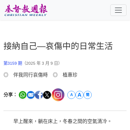
跳至主要內容
接納自己—哀傷中的日常生活
第3159 期
（2025 年 3 月 9 日）
◎ 伴我同行哀傷時 ◎ 植惠珍
A
分享：
A
簡
早上醒來，躺在床上，冬春之間的空氣清冷。