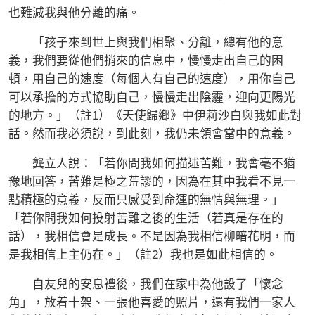
也難減我與他分離的痛。
「孩子來到世上與我們相聚、分離，總有他的意
義，我們要從他們捎來的信息中，慢慢走出自己的困
頓，用自己的速度（每個人有自己的速度），用你自己
可以承擔的方式協助自己，慢慢走出陰霾，迎向更陽光
的地方。」（註1）《天使歸鄉》中伊莉沙白與我如此對
話。然而我必須說，到此刻，我仍未領會當中的意義。
龔立人說：「若你問我如何描述苦難，我會毫不猶
豫地回答，苦難是極之荒謬的，因為在其中我看不見一
點積極的意義，反而只感受到命運的無情與無理。」
「若你問我如何投射苦難之後的生活（若真是存在的
話），我相信會是成長。不是因為我相信柳暗花明，而
是我相信上主仍在。」（註2）我也是如此相信的。
自友兒的安息禮後，我們在家中為他設了「懷念
角」，放着十架、一張他喜愛的照片，還有我們一家人