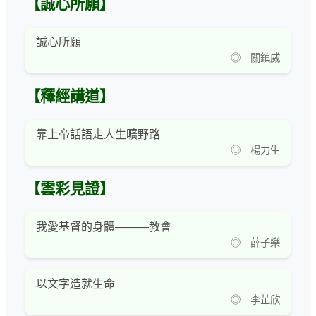
【誠心所願】
誠心所願
◎ 關鎮威
【釋經講道】
靠上帝話語走人生曠野路
◎ 楊力生
【雲彩見證】
我愛基督的身體———教會
◎ 薛子樂
以文字造就生命
◎ 李芷欣