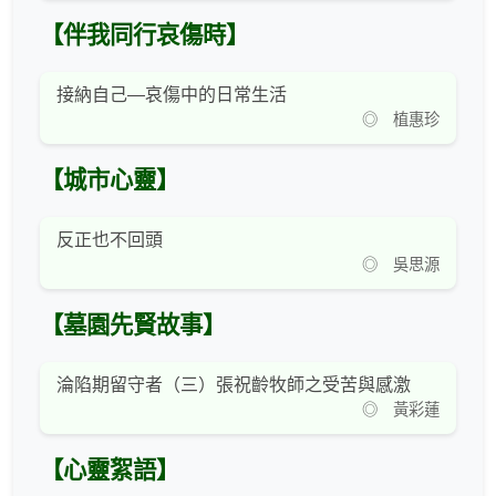
【伴我同行哀傷時】
接納自己—哀傷中的日常生活
◎ 植惠珍
【城市心靈】
反正也不回頭
◎ 吳思源
【墓園先賢故事】
淪陷期留守者（三）張祝齡牧師之受苦與感激
◎ 黃彩蓮
【心靈絮語】