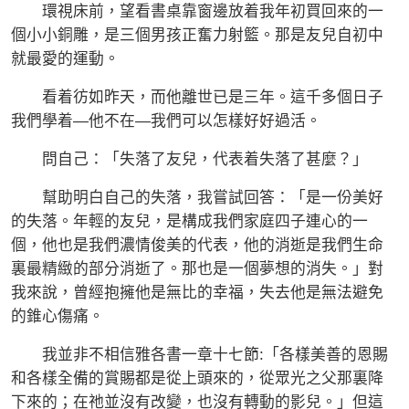
環視床前，望看書桌靠窗邊放着我年初買回來的一
個小小銅雕，是三個男孩正奮力射籃。那是友兒自初中
就最愛的運動。
看着彷如昨天，而他離世已是三年。這千多個日子
我們學着—他不在—我們可以怎樣好好過活。
問自己：「失落了友兒，代表着失落了甚麼？」
幫助明白自己的失落，我嘗試回答：「是一份美好
的失落。年輕的友兒，是構成我們家庭四子連心的一
個，他也是我們濃情俊美的代表，他的消逝是我們生命
裏最精緻的部分消逝了。那也是一個夢想的消失。」對
我來說，曾經抱擁他是無比的幸福，失去他是無法避免
的錐心傷痛。
我並非不相信雅各書一章十七節:「各樣美善的恩賜
和各樣全備的賞賜都是從上頭來的，從眾光之父那裏降
下來的；在祂並沒有改變，也沒有轉動的影兒。」但這