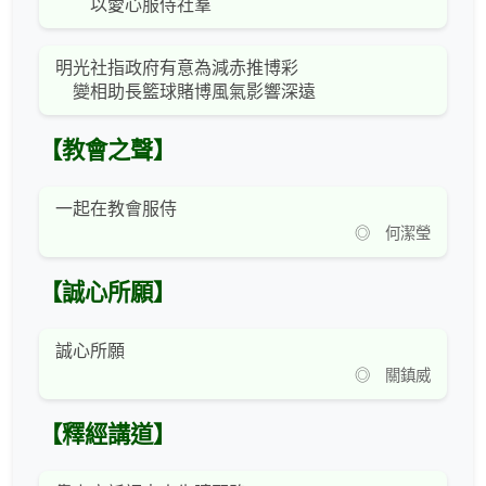
以愛心服侍社羣
明光社指政府有意為減赤推博彩
變相助長籃球賭博風氣影響深遠
【教會之聲】
一起在教會服侍
◎ 何潔瑩
【誠心所願】
誠心所願
◎ 關鎮威
【釋經講道】