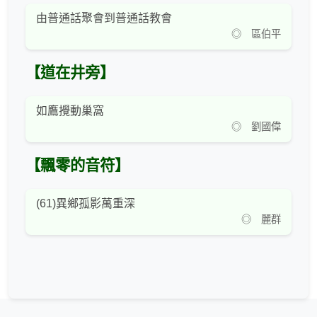
由普通話聚會到普通話教會
◎ 區伯平
【道在井旁】
如鷹攪動巢窩
◎ 劉國偉
【飄零的音符】
(61)異鄉孤影萬重深
◎ 麗群