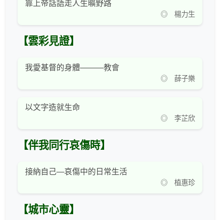
靠上帝話語走人生曠野路
◎ 楊力生
【雲彩見證】
我愛基督的身體———教會
◎ 薛子樂
以文字造就生命
◎ 李芷欣
【伴我同行哀傷時】
接納自己—哀傷中的日常生活
◎ 植惠珍
【城市心靈】