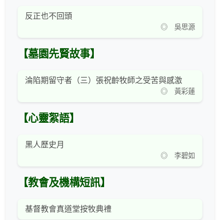
反正也不回頭
◎ 吳思源
【墓園先賢故事】
淪陷期留守者（三）張祝齡牧師之受苦與感激
◎ 黃彩蓮
【心靈絮語】
黑人歷史月
◎ 李碧如
【教會及機構短訊】
基督教會真道堂按牧典禮