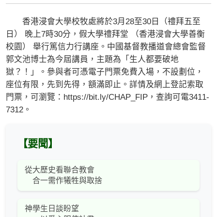
香港浸會大學校牧處將於3月28至30日（禮拜五至
日） 晚上7時30分，假大學禮拜堂 （香港浸會大學善衡
校園） 舉行篤信力行講座。中國基督教播道會總會監督
郭文池博士為今屆講員，主題為「生人都要破地
獄？！」。參與者可憑電子門票免費入場，不設劃位，
座位有限，先到先得，額滿即止。詳情及網上登記索取
門票，可瀏覽：https://bit.ly/CHAP_FIP，查詢可電3411-
7312。
【要聞】
從大歷史看聯合教會
合一需作犧牲與取捨
神學生日談盼望