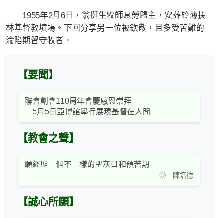
1955年2月6日，翁挺生牧師息勞歸主，安葬於薄扶
林基督教墳場。下回分享另一位被欽敬，且多受苦難的
淪陷期留守牧者。
【要聞】
聯會創會110周年會慶感恩崇拜
5月5日亞博館舉行展現基督在⼈間
【教會之聲】
願經歷一個不一樣的聖灰日和預苦期
◎ 陳培德
【誠心所願】