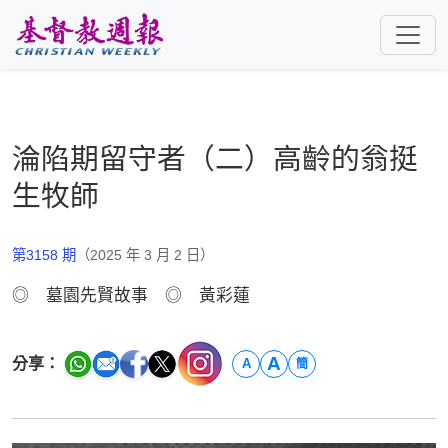
跳至主要內容
淪陷期留守者（二）高齡的翁挺
生牧師
第3158 期
（2025 年 3 月 2 日）
◎ 墓園先賢故事 ◎ 黃彩蓮
A
分享：
A
簡