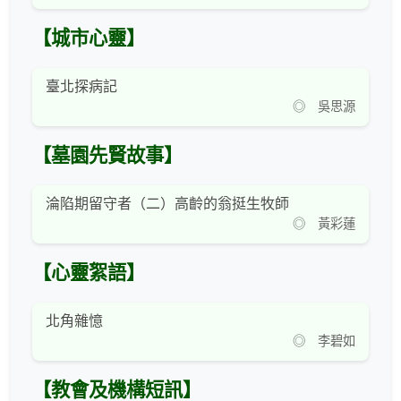
【城市心靈】
臺北探病記
◎ 吳思源
【墓園先賢故事】
淪陷期留守者（二）高齡的翁挺生牧師
◎ 黃彩蓮
【心靈絮語】
北角雜憶
◎ 李碧如
【教會及機構短訊】