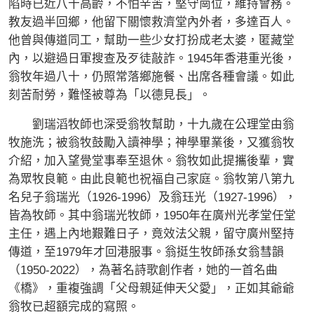
陷時已近八十高齡，不怕辛苦，堅守崗位，維持會務。
教友過半回鄉，他留下關懷救濟堂內外者，多達百人。
他曾與傳道同工，幫助一些少女打扮成老太婆，匿藏堂
內，以避過日軍搜查及歹徒敲詐。1945年香港重光後，
翁牧年過八十，仍照常落鄉施餐、出席各種會議。如此
刻苦耐勞，難怪被尊為「以德見長」。
劉瑞滔牧師也深受翁牧幫助，十九歲在公理堂由翁
牧施洗；被翁牧鼓勵入讀神學；神學畢業後，又獲翁牧
介紹，加入望覺堂事奉至退休。翁牧如此提攜後輩，實
為眾牧良範。由此良範也祝福自己家庭。翁牧第八第九
名兒子翁瑞光（1926-1996）及翁珏光（1927-1996），
皆為牧師。其中翁瑞光牧師，1950年在廣州光孝堂任堂
主任，遇上內地艱難日子，竟效法父親，留守廣州堅持
傳道，至1979年才回港服事。翁挺生牧師孫女翁彗韻
（1950-2022），為著名詩歌創作者，她的一首名曲
《橋》，重複強調「父母親延伸天父愛」，正如其爺爺
翁牧已超額完成的寫照。