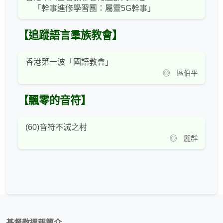
「幹事進修學習團：屬靈5G幹事」
【追蹤語言羣族教會】
香港第一波「國語教會」
◎ 區伯平
【飄零的音符】
(60)音符不滅之村
◎ 麗群
基督教週報簡介