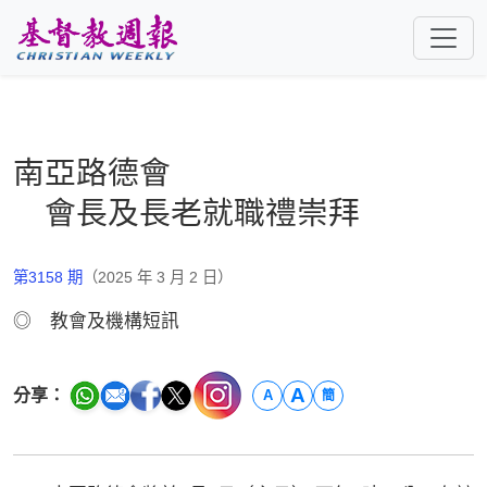
跳至主要內容
南亞路德會
會長及長老就職禮崇拜
第3158 期
（2025 年 3 月 2 日）
◎ 教會及機構短訊
A
分享：
A
簡