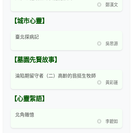
◎ 鄭漢文
【城市心靈】
臺北探病記
◎ 吳思源
【墓園先賢故事】
淪陷期留守者（二）高齡的翁挺生牧師
◎ 黃彩蓮
【心靈絮語】
北角雜憶
◎ 李碧如