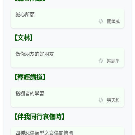
誠心所願
◎ 關鎮威
【文林】
做你朋友的好朋友
◎ 梁麗平
【釋經講道】
搭棚者的學習
◎ 張天和
【伴我同行哀傷時】
四種悲傷類型之哀傷關懷圖