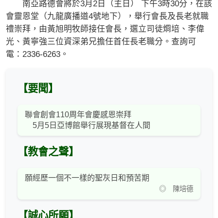
南亞路德會將於3月2日（主日） 下午3時30分，在該
會靈恩堂（九龍廣播道4號地下），舉行會長及長老就職
禮崇拜，由黃旭明牧師接任會長，選立司徒烱培、李偉
光、黃寧強三位資深弟兄擔任首任長老職分。查詢可
電：2336-6263。
【要聞】
聯會創會110周年會慶感恩崇拜
5月5日亞博館舉行展現基督在⼈間
【教會之聲】
願經歷一個不一樣的聖灰日和預苦期
◎ 陳培德
【誠心所願】