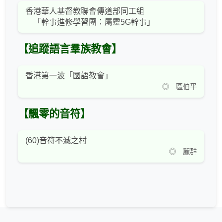
香港華人基督教聯會傳道部同工組
「幹事進修學習團：屬靈5G幹事」
【追蹤語言羣族教會】
香港第一波「國語教會」
◎ 區伯平
【飄零的音符】
(60)音符不滅之村
◎ 麗群