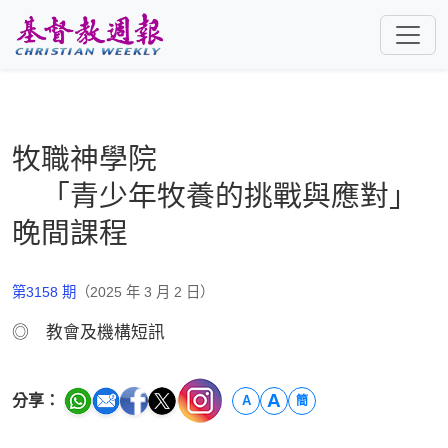
跳至主要內容
牧職神學院
「青少年牧養的挑戰與應對」
晚間課程
第3158 期
（2025 年 3 月 2 日）
◎ 教會及機構短訊
A
分享：
A
簡