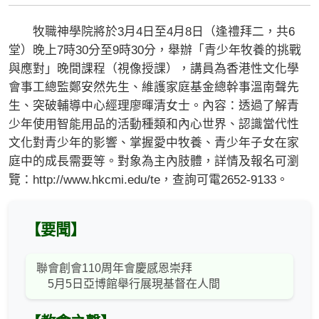
牧職神學院將於3月4日至4月8日（逢禮拜二，共6
堂）晚上7時30分至9時30分，舉辦「青少年牧養的挑戰
與應對」晚間課程（視像授課），講員為香港性文化學
會事工總監鄭安然先生、維護家庭基金總幹事溫南聲先
生、突破輔導中心經理廖暉清女士。內容：透過了解青
少年使用智能用品的活動種類和內心世界、認識當代性
文化對青少年的影響、掌握愛中牧養、青少年子女在家
庭中的成長需要等。對象為主內肢體，詳情及報名可瀏
覽：http://www.hkcmi.edu/te，查詢可電2652-9133。
【要聞】
聯會創會110周年會慶感恩崇拜
5月5日亞博館舉行展現基督在⼈間