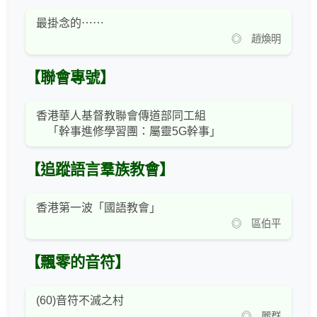
最掛念的⋯⋯
◎ 趙煥明
【聯會專號】
香港華人基督教聯會傳道部同工組
「幹事進修學習團：屬靈5G幹事」
【追蹤語言羣族教會】
香港第一波「國語教會」
◎ 區伯平
【飄零的音符】
(60)音符不滅之村
◎ 麗群