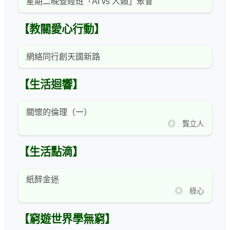
星期二晚查經班「AI vs 人類」聚會
【教關愛心行動】
網絡同行創天國新路
【生活迴響】
關懷的倫理（一）
◎ 龔立人
【生活點滴】
紙醉金迷
◎ 綠心
【窮遊世界學無窮】