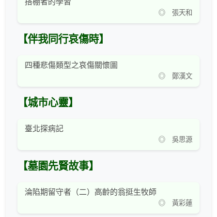
搭棚者的學習
◎ 張天和
【伴我同行哀傷時】
四種悲傷類型之哀傷關懷圖
◎ 鄭漢文
【城市心靈】
臺北探病記
◎ 吳思源
【墓園先賢故事】
淪陷期留守者（二）高齡的翁挺生牧師
◎ 黃彩蓮