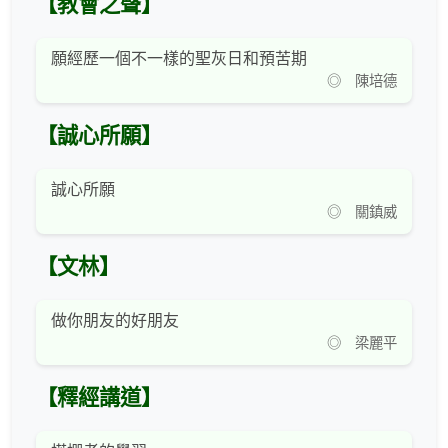
【教會之聲】
願經歷一個不一樣的聖灰日和預苦期
◎ 陳培德
【誠心所願】
誠心所願
◎ 關鎮威
【文林】
做你朋友的好朋友
◎ 梁麗平
【釋經講道】