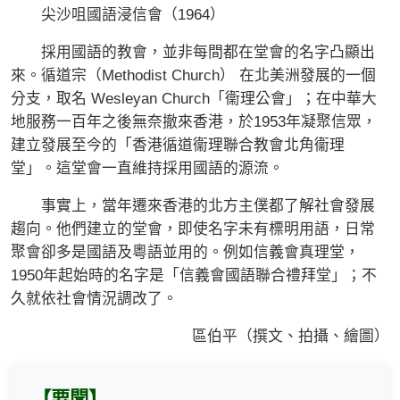
尖沙咀國語浸信會（1964）
採用國語的教會，並非每間都在堂會的名字凸顯出
來。循道宗（Methodist Church） 在北美洲發展的一個
分支，取名 Wesleyan Church「衞理公會」；在中華大
地服務一百年之後無奈撤來香港，於1953年凝聚信眾，
建立發展至今的「香港循道衞理聯合教會北角衞理
堂」。這堂會一直維持採用國語的源流。
事實上，當年遷來香港的北方主僕都了解社會發展
趨向。他們建立的堂會，即使名字未有標明用語，日常
聚會卻多是國語及粵語並用的。例如信義會真理堂，
1950年起始時的名字是「信義會國語聯合禮拜堂」；不
久就依社會情況調改了。
區伯平（撰文、拍攝、繪圖）
【要聞】