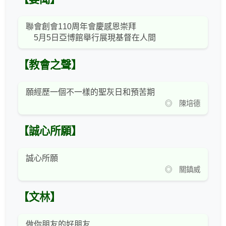
聯會創會110周年會慶感恩崇拜
5月5日亞博館舉行展現基督在⼈間
【教會之聲】
願經歷一個不一樣的聖灰日和預苦期
◎ 陳培德
【誠心所願】
誠心所願
◎ 關鎮威
【文林】
做你朋友的好朋友