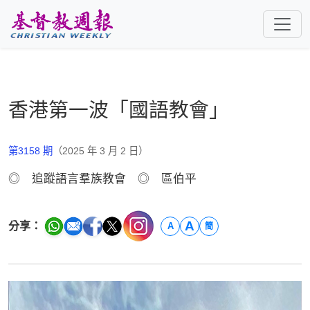
跳至主要內容
香港第一波「國語教會」
第3158 期
（2025 年 3 月 2 日）
◎ 追蹤語言羣族教會 ◎ 區伯平
A
分享：
A
簡