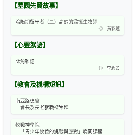
【墓園先賢故事】
淪陷期留守者（二）高齡的翁挺生牧師
◎ 黃彩蓮
【心靈絮語】
北角雜憶
◎ 李碧如
【教會及機構短訊】
南亞路德會
會長及長老就職禮崇拜
牧職神學院
「青少年牧養的挑戰與應對」晚間課程