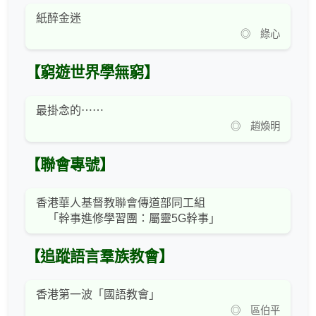
紙醉金迷
◎ 綠心
【窮遊世界學無窮】
最掛念的⋯⋯
◎ 趙煥明
【聯會專號】
香港華人基督教聯會傳道部同工組
「幹事進修學習團：屬靈5G幹事」
【追蹤語言羣族教會】
香港第一波「國語教會」
◎ 區伯平