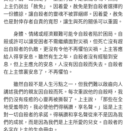
上主仍說出「赦免」。因着愛，赦免是對自殺者選擇的
一份體諒，讓自殺者的靈魂不被罪綑綁。因着愛，赦免
也是對倖存者自責的寬恕，讓生與死的關係可以重圓。
身體、情緒或經濟艱難可能令自殺者陷於困局。自
殺或許可以讓受困者不需繼續面對災禍，但死亡沒有趕
出自殺者的仇敵，更沒有令他不再懼怕災禍。上主答應
給人得享安息。雖然有生之年，自殺者沒有經驗到安
息，但上主應允的安息，人沒有因自殺而失去。自殺者
在上主懷裏安息了，不再懼怕。
雖然自殺不是人生污點之一，但我們難以啟齒向人
講述我們的親友因自殺而死。每次重說他的自殺時，我
們仍沒有痊癒的心靈再被撕裂了。上主說，「那些在全
地受羞辱的，我必使他們得稱讚，享名聲。」這是上主
對一切自殺者的承諾。得稱讚和享名聲從來不是因為我
們的成就，而是因為我們是上主所愛的兒女。自殺者的
名字在上主的生命冊中。