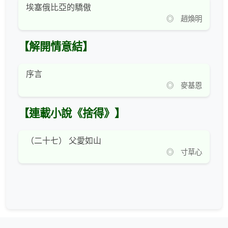
埃塞俄比亞的驕傲
◎ 趙煥明
【解開情意結】
序言
◎ 麥基恩
【連載小說《捨得》】
（二十七） 父愛如山
◎ 寸草心