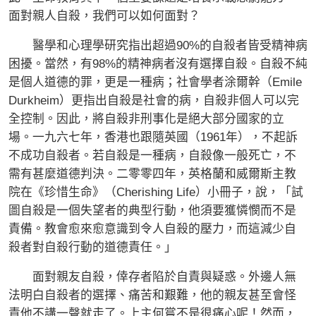
面對親人自殺，我們可以如何面對？
醫學和心理學研究指出超過90%的自殺者皆受精神病
困擾。當然，有98%的精神病者沒有選擇自殺。自殺不純
是個人道德的罪，更是一種病；社會學者涂爾幹（Emile
Durkheim）更指出自殺是社會的病，自殺非個人可以完
全控制。因此，將自殺非刑事化是絕大部分國家的立
場。一九六七年，香港也跟隨英國（1961年），不起訴
不成功自殺者。若自殺是一種病，自殺像一般死亡，不
需有甚麼道德判決。二零零四年，英格蘭和威爾斯主教
院在《珍惜生命》（Cherishing Life）小冊子，說，「試
圖自殺是一個失望者的典型行動，他須要獲憐憫而不是
責備。教會愈來愈意識到令人自殺的壓力，而這減少自
殺者對自殺行動的道德責任。」
面對親友自殺，倖存者陷於自責與疑惑。外邊人無
法明白自殺者的選擇、痛苦和艱難，他的親友甚至會怪
責他不講一聲就走了。上主何嘗不是很痛心呢！然而，