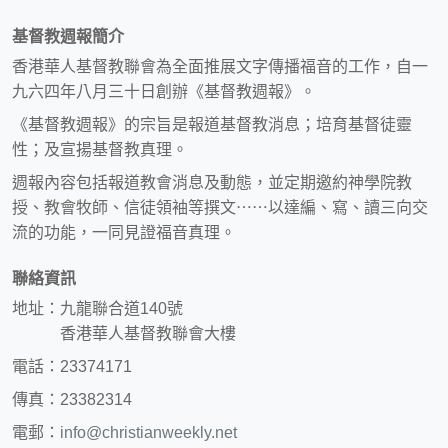
基督教週報簡介
香港華人基督教聯會為全面推展文字傳播福音的工作，自一
九六四年八月三十日創辦《基督教週報》。
《基督教週報》的宗旨是報道基督教消息；培育基督徒靈
性；及宣揚基督教真理。
週報內容包括報道教會消息及動態，並定期邀約神學院教
授、教會牧師、信徒領袖等撰文⋯⋯以達編、寫、讀三向交
流的功能，一同見證福音真理。
聯絡資訊
地址：九龍聯合道140號
香港華人基督教聯會大樓
電話：23374171
傳真：23382314
電郵：
info@christianweekly.net