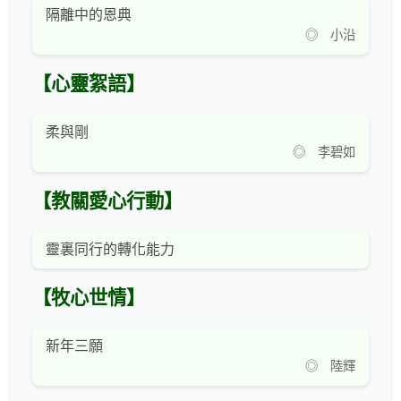
隔離中的恩典
◎ 小沿
【心靈絮語】
柔與剛
◎ 李碧如
【教關愛心行動】
靈裏同行的轉化能力
【牧心世情】
新年三願
◎ 陸輝