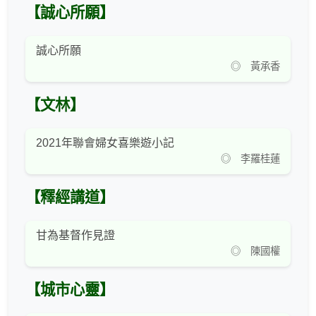
【誠心所願】
誠心所願
◎ 黃承香
【文林】
2021年聯會婦女喜樂遊小記
◎ 李羅桂蓮
【釋經講道】
甘為基督作見證
◎ 陳國權
【城市心靈】