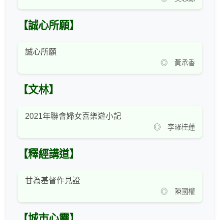
【誠心所願】
誠心所願
◎ 黃承香
【文林】
2021年聯會婦女喜樂遊小記
◎ 李羅桂蓮
【釋經講道】
甘為基督作見證
◎ 陳國權
【城市心靈】