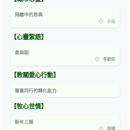
隔離中的恩典
◎ 小沿
【心靈絮語】
柔與剛
◎ 李碧如
【教關愛心行動】
靈裏同行的轉化能力
【牧心世情】
新年三願
◎ 陸輝