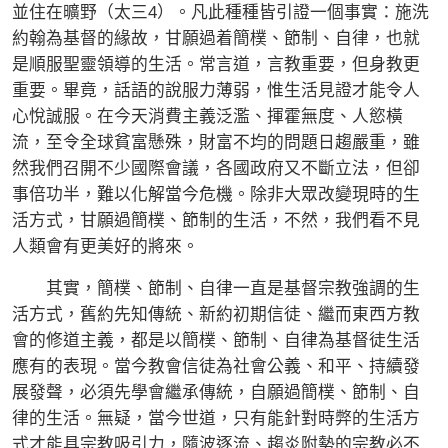
並住在曠野（太三4）。凡此種種皆引證一個事實：施洗
約翰為基督的緣故，甘願過着簡樸、節制、自律，也就
是順服聖靈領導的生活。常言道，言教重要，但身教更
重要。畢竟，話語的說服力薄弱，惟生活見證才能令人
心悅誠服。在今天消費主義泛濫、揮霍無度、人慾橫
流，至令全球貧富懸殊，財富不均的問題日趨嚴重，雖
然我們召開不少國際會議，各國政府又不斷立法，但卻
事倍功半，難以化解當今危機。除非大眾改變現時的生
活方式，甘願過簡樸、節制的生活，不然，我們看不見
人類會有更美好的將來。
其實，簡樸、節制、自律一直是基督宗教強調的生
活方式，舊約先知傳統、新約初期信徒、繼而東西方教
會的修道主義，都是以簡樸、節制、自律為基督徒生活
應有的表現。當今教會信徒為社會公義、和平、持續發
展發聲，必須先學會繼承傳統，自願過簡樸、節制、自
律的生活。無疑，當今世道，只有能針對時弊的生活方
式才能具宗教吸引力，隨波逐流、趨炎附勢的宗教必不