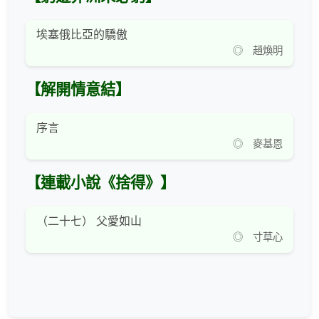
埃塞俄比亞的驕傲
◎ 趙煥明
【解開情意結】
序言
◎ 麥基恩
【連載小說《捨得》】
（二十七） 父愛如山
◎ 寸草心