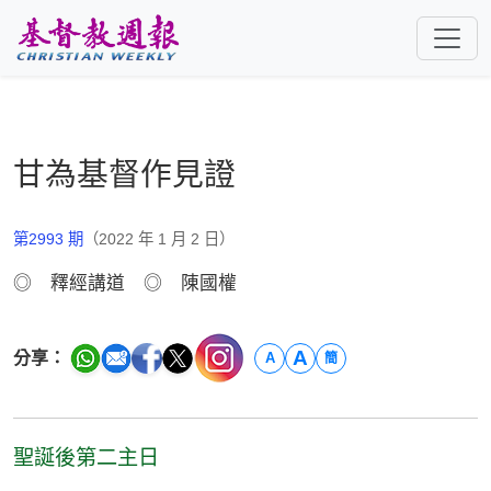
跳至主要內容
甘為基督作見證
第2993 期
（2022 年 1 月 2 日）
◎ 釋經講道 ◎ 陳國權
A
分享：
A
簡
聖誕後第二主日