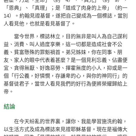
甚麼，乃是「生命」（約一4）、「真光」（約一9）、
「恩典」、「真理」；是「道成了肉身的上帝」（約一
14）。約翰見證基督，遂把自己變成為一個標誌，當別
人看見他，也就是看見基督了。
當今世界，標誌林立，目的無非是叫人為自己謀利
益、消費、叫人過度享樂，這一切都是造成社會不公
義、貧富懸殊的罪魁禍首。弟兄姊妹，你在同事、朋
友、家人的眼中代表着甚麼？是一個見利忘義、佔盡便
宜、貪得無厭、好逸惡勞、揮霍無度的小人，抑或是一
個「行公義，好憐憫，存謙卑的心，與你的神同行」的
基督徒君子，當世人看見我們的好行為便將榮耀歸給上
帝。
結論
在今天紛亂的世界裏，讓你、我能學習施洗約翰，
以生活方式及成為標誌來見證耶穌基督。現在是福傳大