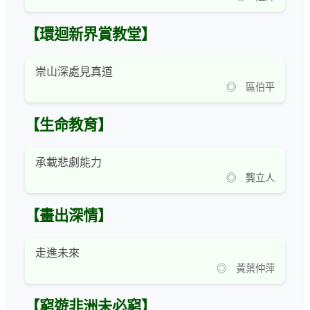
【環迴新界賞教堂】
崇山深處見真道
◎ 區伯平
【生命教育】
承載悲劇能力
◎ 龔立人
【畫出深情】
走進未來
◎ 黃葉仲萍
【窮遊非洲未必窮】