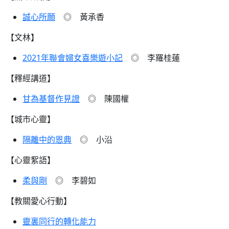
誠心所願
◎ 黃承香
【文林】
2021年聯會婦女喜樂遊小記
◎ 李羅桂蓮
【釋經講道】
甘為基督作見證
◎ 陳國權
【城市心靈】
隔離中的恩典
◎ 小沿
【心靈絮語】
柔與剛
◎ 李碧如
【教關愛心行動】
靈裏同行的轉化能力