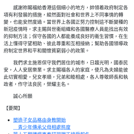
感謝祢賜福給香港這個細小的地方，帥領着政府制定各
項有利發展的措施，縱然面對社會和世界上不同事情的轉
變，也能安然度過。當世界上各國正努力控制這不斷變種的
新冠疫情時，求主賜與世衞組織和各國醫療人員能找出有效
的抑制方法；保守各國的人都能養成良好的衞生習慣，在生
活上懂得守望相助、彼此尊重和互相接納；幫助各國領導政
府制定世界和平和關懷貧窮弱小的政策。
我們求主施恩保守我們居住的城市，日趨光明，國泰民
安，人人安居樂業。求主賜福各人的家庭，使凡為夫婦能彼
此切實相愛，兒女孝順，兄弟和睦相處，各人尊敬師長和執
政者，作守法良民，榮耀主名。
誠心所願
【要聞】
塑造子女品格由身教開始
青少年傳承父母相處態度