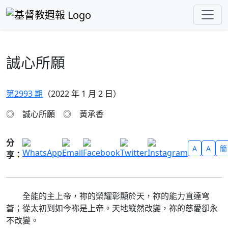
跳至主要內容
誠心所願
第2993 期
（2022 年 1 月 2 日）
◎ 誠心所願 ◎ 黃承香
分
A
A
簡
享：
全能的主上帝，祢的榮耀彰顯於天，祢的能力直達穹
蒼；從太初到如今祢是上帝。天地縱然改變，祢的慈愛卻永
不改變。