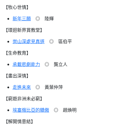
【牧心世情】
新年三願
◎ 陸輝
【環迴新界賞教堂】
崇山深處見真道
◎ 區伯平
【生命教育】
承載悲劇能力
◎ 龔立人
【畫出深情】
走進未來
◎ 黃葉仲萍
【窮遊非洲未必窮】
埃塞俄比亞的驕傲
◎ 趙煥明
【解開情意結】