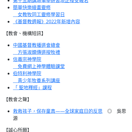
第十五期講壇事奉研習現正接受報名
簡單快樂繪畫靈修
女教牧同工靈修學習日
《基督教週報》2022年新增內容
【教會、機構短訊】
中國基督教播道會總會
方張淑嫻傳道按牧禮
信義宗神學院
免費網上神學體驗課堂
伯特利神學院
青少年牧養系列講座
「 聖地釋經」課程
【教會之聲】
救救孩子，保存童真——全球家庭日的反思
◎ 吳思
源
【誠心所願】