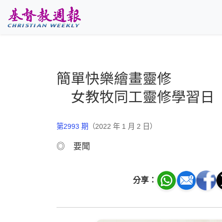
跳至主要內容
簡單快樂繪畫靈修
女教牧同工靈修學習日
第2993 期
（2022 年 1 月 2 日）
◎ 要聞
分享：