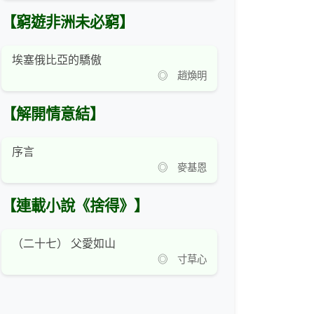
【窮遊非洲未必窮】
埃塞俄比亞的驕傲
◎ 趙煥明
【解開情意結】
序言
◎ 麥基恩
【連載小說《捨得》】
（二十七） 父愛如山
◎ 寸草心