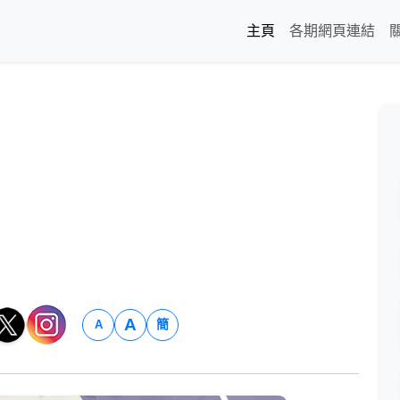
主頁
各期網頁連結
A
簡
A