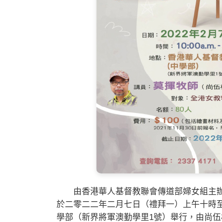
由香港華人基督教聯會傳道部婦女組主辦
於二零二二年二月七日（禮拜一）上午十時
學部（新界將軍澳勤學里1號）舉行，由尚