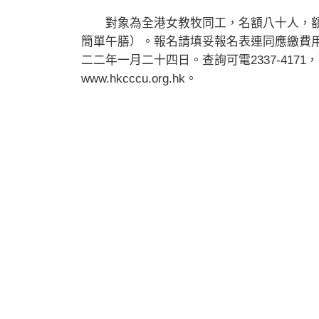
對象為全港女教牧同工，名額八十人，額
簡單午膳）。報名請填妥報名表連同應繳費
二二年一月二十四日。查詢可電2337-417
www.hkcccu.org.hk。