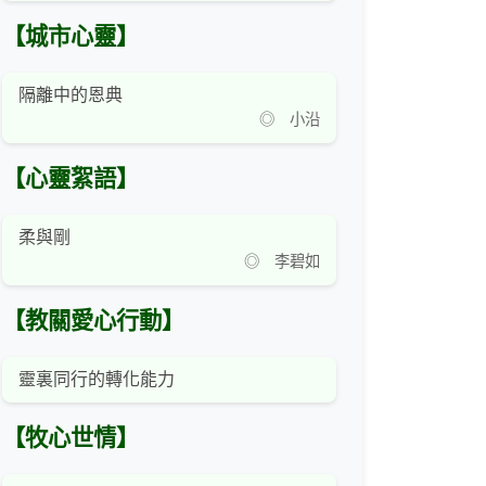
【城市心靈】
隔離中的恩典
◎ 小沿
【心靈絮語】
柔與剛
◎ 李碧如
【教關愛心行動】
靈裏同行的轉化能力
【牧心世情】