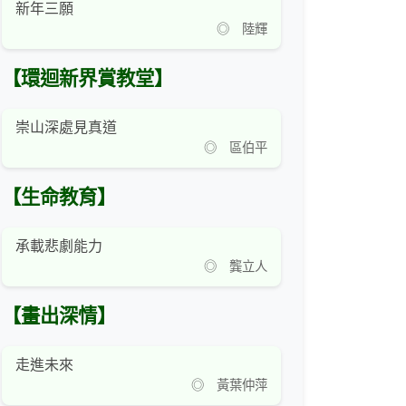
新年三願
◎ 陸輝
【環迴新界賞教堂】
崇山深處見真道
◎ 區伯平
【生命教育】
承載悲劇能力
◎ 龔立人
【畫出深情】
走進未來
◎ 黃葉仲萍