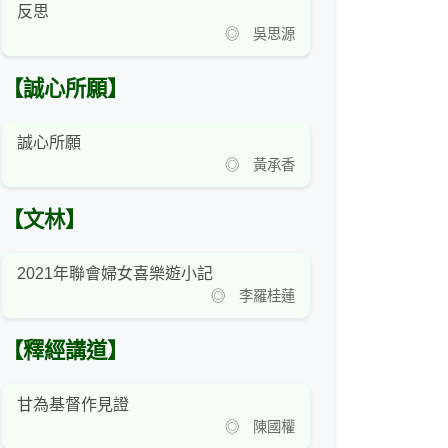
反思
◎ 吳思源
【誠心所願】
誠心所願
◎ 黃承香
【文林】
2021年聯會婦女喜樂遊小記
◎ 李羅桂蓮
【釋經講道】
甘為基督作見證
◎ 陳國權