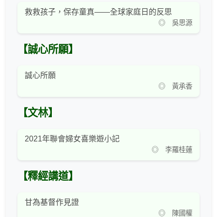
救救孩子，保存童真——全球家庭日的反思
◎ 吳思源
【誠心所願】
誠心所願
◎ 黃承香
【文林】
2021年聯會婦女喜樂遊小記
◎ 李羅桂蓮
【釋經講道】
甘為基督作見證
◎ 陳國權