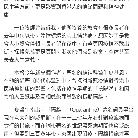
民生等方面，更是影響到香港人的情緒問題和精神健
康。
一位牧師曾告訴我，他所牧養的教會有很多長者在
去年中旬以後，陸陸續續的患上情緒病，原因除了是教
會大小聚會停頓，長者留在家中，有些更因疫情不敢出
街，探候兒孫更是莫問，漸次他們感到寂寞、空虛甚至
失去人生意義。
本報今年新專欄作者，著名的精神科醫生麥基恩，
在他的近著《時代心聲》中，曾探討新冠疫情對香港市
民精神健康的影響，包括在疫情早期的「搶購潮」和因
害怕人羣聚集及互相感染而導致的長期隔離。
麥醫生指出，「隔離」（Quarantine）這名詞最早出
現在意大利的威尼斯，在一一二七年左右針對痳瘋病而
實行的措施，而在稍後著名的世紀黑死病期間也廣泛應
用，但要到三百多年後，英國出現鼠疫，隔離措施才再