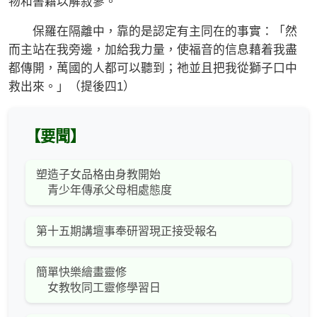
物和書籍以解寂寥。
保羅在隔離中，靠的是認定有主同在的事實：「然
而主站在我旁邊，加給我力量，使福音的信息藉着我盡
都傳開，萬國的人都可以聽到；祂並且把我從獅子口中
救出來。」（提後四1）
【要聞】
塑造子女品格由身教開始
青少年傳承父母相處態度
第十五期講壇事奉研習現正接受報名
簡單快樂繪畫靈修
女教牧同工靈修學習日