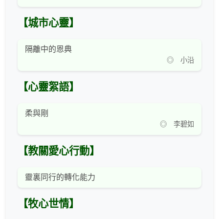
【城市心靈】
隔離中的恩典
◎ 小沿
【心靈絮語】
柔與剛
◎ 李碧如
【教關愛心行動】
靈裏同行的轉化能力
【牧心世情】