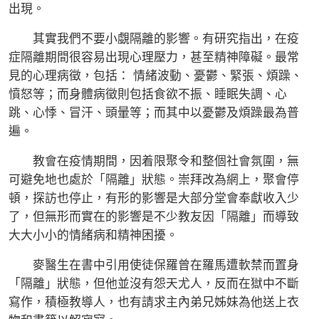
出現。
其實我們不要小覷隔離的影響。有研究指出，在疫
症隔離期間很容易出現心理壓力，甚至精神障礙。最常
見的心理病徵，包括： 情緒波動、憂鬱、緊張、煩躁、
憤怒等；而身體病徵則包括食欲不振、睡眠失調、心
跳、心悸、冒汗、頭暈等；而其中以憂鬱及煩躁最為普
遍。
教會在疫情期間，因着限聚令和整個社會氛圍，無
可避免地也處於「隔離」狀態。崇拜改為網上，聚會停
頓，探訪也停止，有形的影響是大部分堂會奉獻收入少
了，但無形而實在的影響是不少教友因「隔離」而導致
大大小小的情緒病和精神困擾。
麥醫生在書中引用使徒保羅曾在羅馬遭軟禁而置身
「隔離」狀態，但他並沒有怨天尤人，反而在獄中不斷
寫作，積極教導人，也有請求主內弟兄姊妹為他送上衣