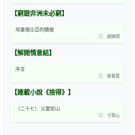
【窮遊非洲未必窮】
埃塞俄比亞的驕傲
◎ 趙煥明
【解開情意結】
序言
◎ 麥基恩
【連載小說《捨得》】
（二十七） 父愛如山
◎ 寸草心