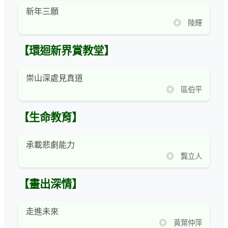
新年三願
◎ 陸輝
【環迴新界賞教堂】
崇山深處見真道
◎ 區伯平
【生命教育】
承載悲劇能力
◎ 龔立人
【畫出深情】
走進未來
◎ 黃葉仲萍