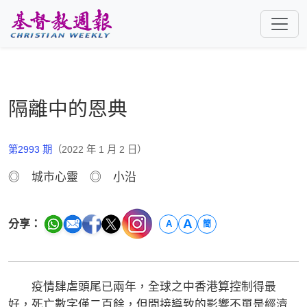
跳至主要內容
隔離中的恩典
第2993 期
（2022 年 1 月 2 日）
◎ 城市心靈 ◎ 小沿
A
分享：
A
簡
疫情肆虐頭尾已兩年，全球之中香港算控制得最
好，死亡數字僅二百餘，但間接導致的影響不單是經濟