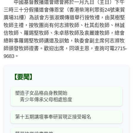
中國基督教播道會總會將於一月九日（主日）下午
三時三十分假播道會傳恩堂（香港柴灣利眾街24號東貿
廣場31樓）為該會方張淑嫻傳道舉行按牧禮，由莫樹堅
牧師主禮，按牧團尚有何志滌牧師、杜其彪牧師、林誠
信牧師、羅錫堅牧師、朱卓慈牧師及袁麗連牧師，總會
總幹事羅錫堅牧師講道及訓勉，執委會副主席何志滌牧
師頒發牧師證書。歡迎出席，同頌主恩，查詢可電2715-
9683。
【要聞】
塑造子女品格由身教開始
青少年傳承父母相處態度
第十五期講壇事奉研習現正接受報名