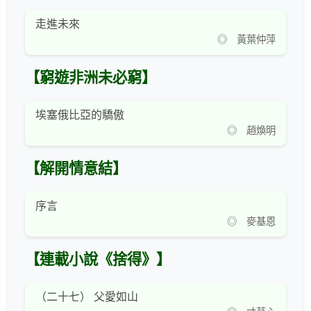
走進未來
◎ 黃葉仲萍
【窮遊非洲未必窮】
埃塞俄比亞的驕傲
◎ 趙煥明
【解開情意結】
序言
◎ 麥基恩
【連載小說《捨得》】
（二十七） 父愛如山