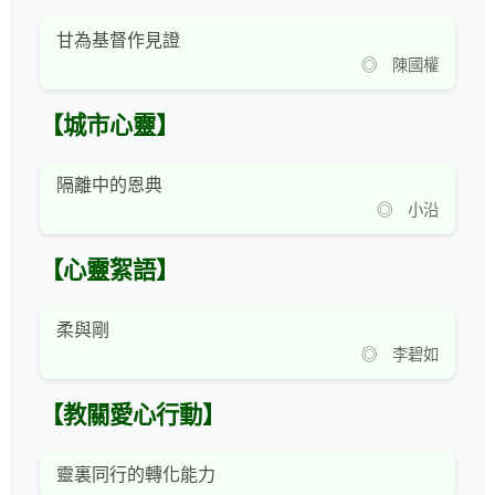
甘為基督作見證
◎ 陳國權
【城市心靈】
隔離中的恩典
◎ 小沿
【心靈絮語】
柔與剛
◎ 李碧如
【教關愛心行動】
靈裏同行的轉化能力