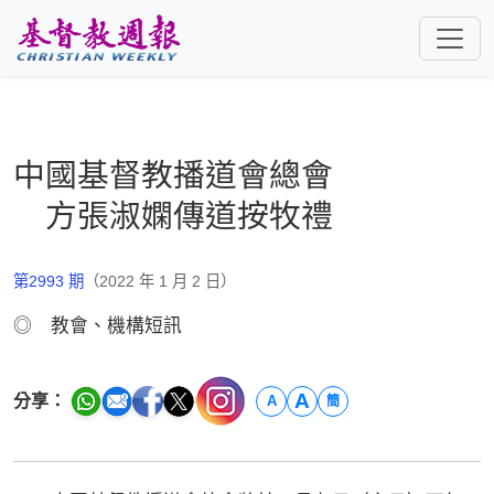
跳至主要內容
中國基督教播道會總會
方張淑嫻傳道按牧禮
第2993 期
（2022 年 1 月 2 日）
◎ 教會、機構短訊
A
分享：
A
簡