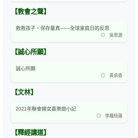
【教會之聲】
救救孩子，保存童真——全球家庭日的反思
◎ 吳思源
【誠心所願】
誠心所願
◎ 黃承香
【文林】
2021年聯會婦女喜樂遊小記
◎ 李羅桂蓮
【釋經講道】