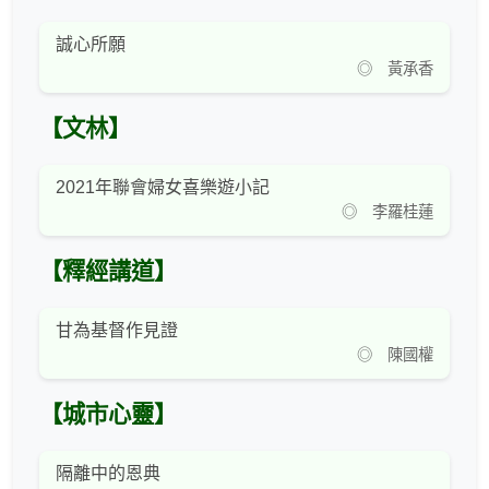
誠心所願
◎ 黃承香
【文林】
2021年聯會婦女喜樂遊小記
◎ 李羅桂蓮
【釋經講道】
甘為基督作見證
◎ 陳國權
【城市心靈】
隔離中的恩典