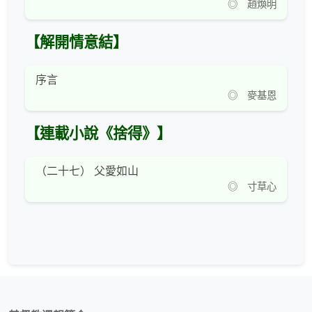
◎ 趙煥明
【解開情意結】
序言
◎ 麥基恩
【連載小說《捨得》】
（二十七） 父愛如山
◎ 寸草心