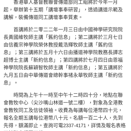
香港華人基督教聯會傳道部同工組將於今年一月
起，舉辦第十五期「講壇事奉研習」，透過講道示範及
講解，裝備傳道同工講壇事奉質素。
首講將於二零二二年一月三日由中國神學研究院院
長黃國維牧師主講「舊約信息」；第二講將於三月七日
由信義宗神學院榮休教授戴浩輝牧師主講「舊約信
息」；第三講將於五月十六日由播道神學院教務長譚志
超博士主講「新約信息」；第四講將於七月四日由恩福
神學院院長蘇穎智牧師主講「新約信息」；第五講將於
九月五日由中華傳道會總幹事禇永華牧師主講「新約信
息」。
時間為上午十一時至中午十二時四十分，地點在聯
會教牧中心（尖沙嘴山林道一號二樓），對象為全港教
會教牧同工及信徒領袖。收費為每講每位港幣四十元，
報名全期五講每位港幣八十元。名額一百二十人，先到
先得，額滿即止。查詢可電2337-4171，詳情及報名表格