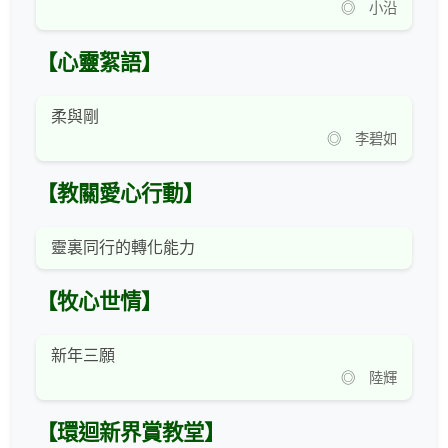
◎ 小沿
【心靈絮語】
柔與剛
◎ 李碧如
【教關愛心行動】
靈裏同行的轉化能力
【牧心世情】
新年三願
◎ 陸輝
【環迴新界賞教堂】