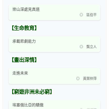
崇山深處見真道
◎ 區伯平
【生命教育】
承載悲劇能力
◎ 龔立人
【畫出深情】
走進未來
◎ 黃葉仲萍
【窮遊非洲未必窮】
埃塞俄比亞的驕傲