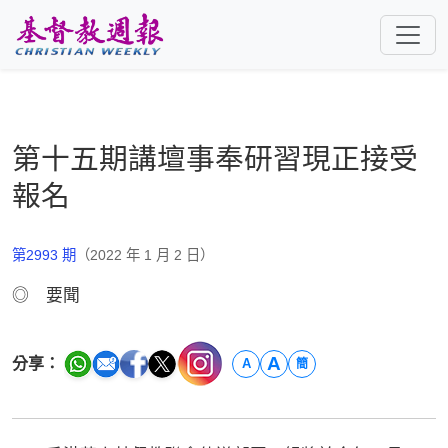
跳至主要內容
第十五期講壇事奉研習現正接受
報名
第2993 期
（2022 年 1 月 2 日）
◎ 要聞
A
分享：
A
簡